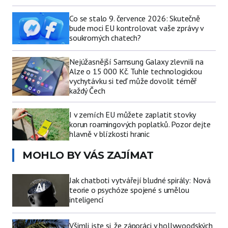
Co se stalo 9. července 2026: Skutečně
bude moci EU kontrolovat vaše zprávy v
soukromých chatech?
Nejúžasnější Samsung Galaxy zlevnili na
Alze o 15 000 Kč. Tuhle technologickou
vychytávku si teď může dovolit téměř
každý Čech
I v zemích EU můžete zaplatit stovky
korun roamingových poplatků. Pozor dejte
hlavně v blízkosti hranic
MOHLO BY VÁS ZAJÍMAT
Jak chatboti vytvářejí bludné spirály: Nová
teorie o psychóze spojené s umělou
inteligencí
Všimli jste si, že záporáci v hollywoodských