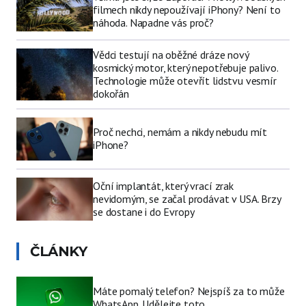
filmech nikdy nepoužívají iPhony? Není to
náhoda. Napadne vás proč?
Vědci testují na oběžné dráze nový
kosmický motor, který nepotřebuje palivo.
Technologie může otevřít lidstvu vesmír
dokořán
Proč nechci, nemám a nikdy nebudu mít
iPhone?
Oční implantát, který vrací zrak
nevidomým, se začal prodávat v USA. Brzy
se dostane i do Evropy
ČLÁNKY
Máte pomalý telefon? Nejspíš za to může
WhatsApp. Udělejte toto