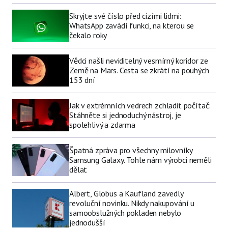
Skryjte své číslo před cizími lidmi:
WhatsApp zavádí funkci, na kterou se
čekalo roky
Vědci našli neviditelný vesmírný koridor ze
Země na Mars. Cesta se zkrátí na pouhých
153 dní
Jak v extrémních vedrech zchladit počítač:
Stáhněte si jednoduchý nástroj, je
spolehlivý a zdarma
Špatná zpráva pro všechny milovníky
Samsung Galaxy. Tohle nám výrobci neměli
dělat
Albert, Globus a Kaufland zavedly
revoluční novinku. Nikdy nakupování u
samoobslužných pokladen nebylo
jednodušší