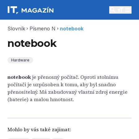
search
menu
Slovník
Písmeno N
notebook
chevron_right
chevron_right
notebook
Hardware
notebook
je přenosný počítač. Oproti stolnímu
počítači je uzpůsoben k tomu, aby byl snadno
přenositelný. Má zabudovaný vlastní zdroj energie
(baterie) a malou hmotnost.
Mohlo by vás také zajímat: