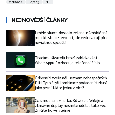
netbook
Laptop
NB
NEJNOVĚJŠÍ ČLÁNKY
Umělé slunce dostalo zelenou: Ambiciózní
projekt slibuje revoluci, ale vědci varují před
nevratnou spouští
Tisícům uživatelů hrozí zablokování
WhatsAppu. Rozhoduje telefonní číslo
Odborníci zveřejněli seznam nebezpečných
PIN. Tyto čtyři kombinace podvodníci zkusí
jako první. Máte jednu z nich?
Co s mobilem v horku: Když se přehřeje a
ztmavne display, nesmíte udělat tuto věc.
Zničíte ho ve vteřině