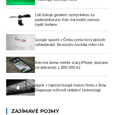
Lidl šokuje geniální vychytávkou za
padesátikorunu. Kdo má mobil, nemusí
trpět horkem
Google spustil v Česku zcela nový způsob
vyhledávání. Revoluční novinka mění vše
Kdo má doma tenhle starý iPhone, dostane
od sběratelů 1 000 000 Kč
Apple v tajnosti koupil malou firmu z Brna.
Disponuje světově unikátní technologií
ZAJÍMAVÉ POJMY