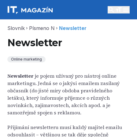
search
menu
Slovník
Písmeno N
Newsletter
chevron_right
chevron_right
Newsletter
Online marketing
Newsletter
je pojem užívaný pro nástroj online
marketingu. Jedná se o jakýsi emailem zasílaný
občasník (do jisté míry obdoba pravidelného
letáku), který informuje příjemce o různých
novinkách, zajímavostech, akcích apod. a je
samozřejmě spojen s reklamou.
Přijímání newsletteru musí každý majitel emailu
odsouhlasit – většinou se tak děje společně