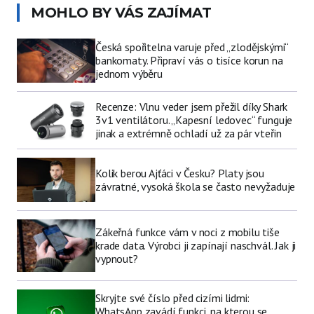
MOHLO BY VÁS ZAJÍMAT
Česká spořitelna varuje před „zlodějskými“
bankomaty. Připraví vás o tisíce korun na
jednom výběru
Recenze: Vlnu veder jsem přežil díky Shark
3v1 ventilátoru. „Kapesní ledovec“ funguje
jinak a extrémně ochladí už za pár vteřin
Kolik berou Ajťáci v Česku? Platy jsou
závratné, vysoká škola se často nevyžaduje
Zákeřná funkce vám v noci z mobilu tiše
krade data. Výrobci ji zapínají naschvál. Jak ji
vypnout?
Skryjte své číslo před cizími lidmi:
WhatsApp zavádí funkci, na kterou se