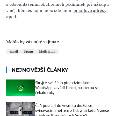
s odsouhlasením obchodních podmínek při nákupu
v nějakém eshopu nebo sdělením
emailové adresy
apod.
Mohlo by vás také zajímat:
email
Spam
Mailchimp
NEJNOVĚJŠÍ ČLÁNKY
Skryjte své číslo před cizími lidmi:
WhatsApp zavádí funkci, na kterou se
čekalo roky
Češi posílají do vesmíru družici se
svinovacím metrem z hobymarketu. Vynese
jí Falcon 9 společnosti SpaceX