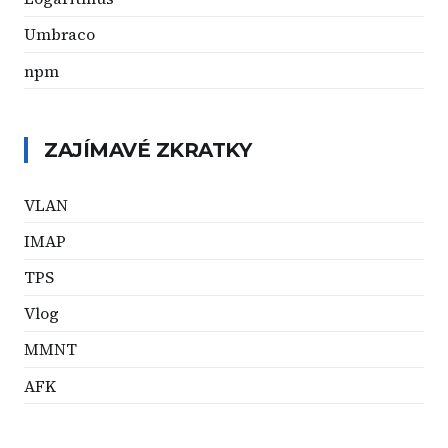
Umbraco
npm
ZAJÍMAVÉ ZKRATKY
VLAN
IMAP
TPS
Vlog
MMNT
AFK