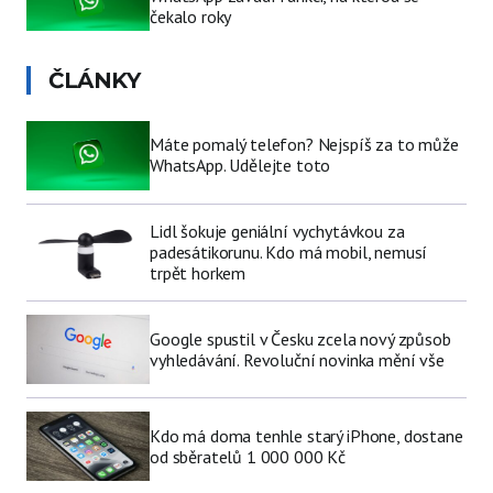
čekalo roky
ČLÁNKY
Máte pomalý telefon? Nejspíš za to může
WhatsApp. Udělejte toto
Lidl šokuje geniální vychytávkou za
padesátikorunu. Kdo má mobil, nemusí
trpět horkem
Google spustil v Česku zcela nový způsob
vyhledávání. Revoluční novinka mění vše
Kdo má doma tenhle starý iPhone, dostane
od sběratelů 1 000 000 Kč