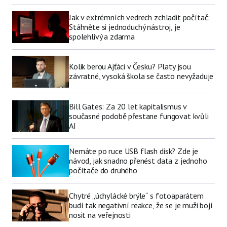
Jak v extrémních vedrech zchladit počítač:
Stáhněte si jednoduchý nástroj, je
spolehlivý a zdarma
Kolik berou Ajťáci v Česku? Platy jsou
závratné, vysoká škola se často nevyžaduje
Bill Gates: Za 20 let kapitalismus v
současné podobě přestane fungovat kvůli
AI
Nemáte po ruce USB flash disk? Zde je
návod, jak snadno přenést data z jednoho
počítače do druhého
Chytré „úchylácké brýle“ s fotoaparátem
budí tak negativní reakce, že se je muži bojí
nosit na veřejnosti