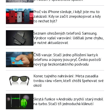
Proč vás iPhone sleduje, i když jste mu to
zakázali: Kdy se začít znepokojovat a kdy
to nechat být?
Seznam ohrožených telefonů Samsung.
Výrobce vydal varování: Udělali jsme chybu,
je nutné aktualizovat
ČNB varuje: Stačí jedno přiložení karty k
telefonu a úspory jsou pryč. Česko pustoší
nový typ bezkontaktního podvodu
Konec tajného nahrávání: Meta zasadila
tvrdou ránu všem, kteří chtěli špehovat své
okolí
Skrytá funkce v Androidu zrychlí starý mobil
na turbo. Stačí tři jednoduchá kliknutí