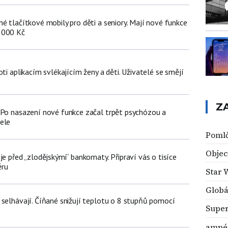
é tlačítkové mobily pro děti a seniory. Mají nové funkce
2000 Kč
oti aplikacím svlékajícím ženy a děti. Uživatelé se smějí
Z
 Po nasazení nové funkce začal trpět psychózou a
ele
Poml
Objec
je před „zlodějskými“ bankomaty. Připraví vás o tisíce
ěru
Star W
Globá
 selhávají. Číňané snižují teplotu o 8 stupňů pomocí
Super
ampé