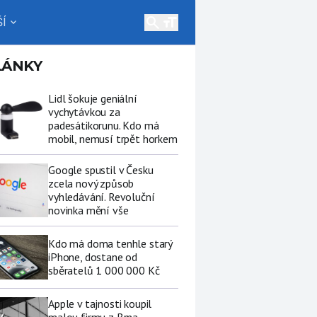
search
Í
expand_more
LÁNKY
Lidl šokuje geniální
vychytávkou za
padesátikorunu. Kdo má
mobil, nemusí trpět horkem
Google spustil v Česku
zcela nový způsob
vyhledávání. Revoluční
novinka mění vše
Kdo má doma tenhle starý
iPhone, dostane od
sběratelů 1 000 000 Kč
Apple v tajnosti koupil