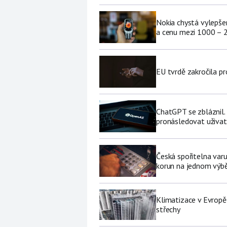
Nokia chystá vylepšen
a cenu mezi 1000 – 
EU tvrdě zakročila pr
ChatGPT se zbláznil.
pronásledovat uživat
Česká spořitelna varu
korun na jednom výb
Klimatizace v Evropě
střechy