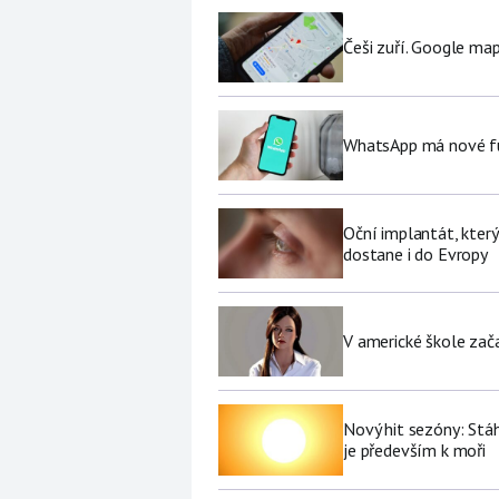
Češi zuří. Google map
WhatsApp má nové fu
Oční implantát, který
dostane i do Evropy
V americké škole zač
Nový hit sezóny: Stáh
je především k moři