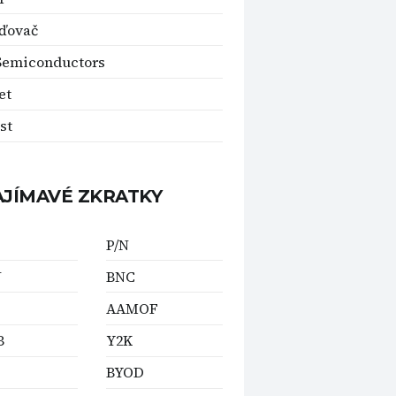
ďovač
Semiconductors
et
st
AJÍMAVÉ ZKRATKY
P/N
U
BNC
AAMOF
B
Y2K
BYOD