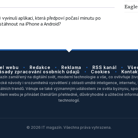
Eagl
vyvinuli aplikaci, která předpoví počasí minutu po
 stáhnout na iPhone a Android?
el webu
Redakce
Reklama
RSS kanál
Vše
ásady zpracování osobních údajů
Cookies
Kontak
zín zaměřený na digitální svět, moderní technologie a vše, co ovlivňuje život
ické návody i srozumitelná vysvětlení z oblasti umělé inteligence, internet
itálních trendů. Věnuje se také významným událostem ze světa byznysu, spol
Cílem webu je přinášet čtenářům přehledné, důvěryhodné a užitečné inform
technologií.
© 2026 IT magazín. Všechna práva vyhrazena.