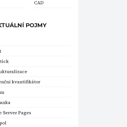
CAD
KTUÁLNÍ POJMY
t
tick
ukturalizace
enční kvantifikátor
um
banka
e Server Pages
pol