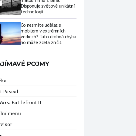
malou firmu z Brna.
Disponuje světově unikátní
technologií
Co nesmíte udělat s
mobilem v extrémních
vedrech? Tato drobná chyba
ho může zcela zničit
AJÍMAVÉ POJMY
čka
t Pascal
ars: Battlefront II
lní menu
visor
r