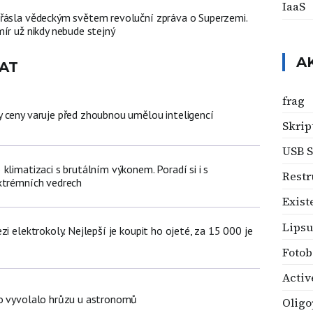
IaaS
řásla vědeckým světem revoluční zpráva o Superzemi.
ír už nikdy nebude stejný
A
AT
frag
 ceny varuje před zhoubnou umělou inteligencí
Skrip
USB S
klimatizaci s brutálním výkonem. Poradí si i s
Restr
xtrémních vedrech
Exist
Lips
zi elektrokoly. Nejlepší je koupit ho ojeté, za 15 000 je
Foto
Activ
lo vyvolalo hrůzu u astronomů
Oligo