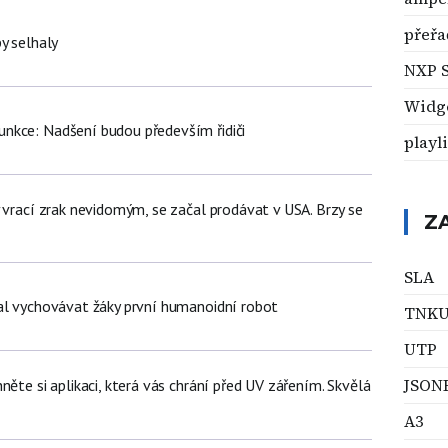
přeřa
y selhaly
NXP 
Widg
nkce: Nadšení budou především řidiči
playli
 vrací zrak nevidomým, se začal prodávat v USA. Brzy se
Z
SLA
al vychovávat žáky první humanoidní robot
TNK
UTP
JSON
něte si aplikaci, která vás chrání před UV zářením. Skvělá
A3