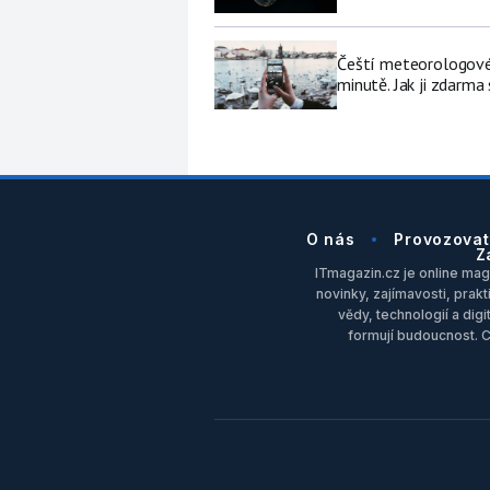
Čeští meteorologové 
minutě. Jak ji zdarma
O nás
Provozovat
Z
ITmagazin.cz je online maga
novinky, zajímavosti, prakt
vědy, technologií a dig
formují budoucnost. 