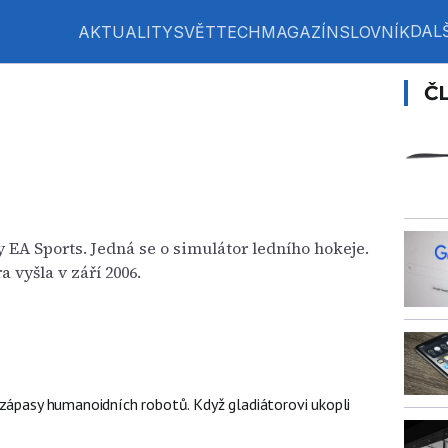
DALŠ
AKTUALITY
SVĚT
TECH
MAGAZÍN
SLOVNÍK
Č
y EA Sports. Jedná se o simulátor ledního hokeje.
ra vyšla v září 2006.
 zápasy humanoidních robotů. Když gladiátorovi ukopli