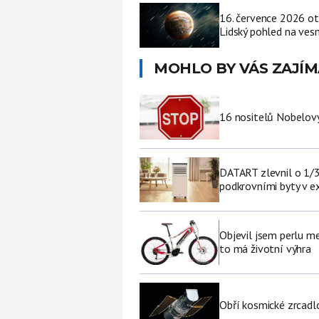
16. července 2026 ot
Lidský pohled na vesm
MOHLO BY VÁS ZAJÍM
16 nositelů Nobelovy
DATART zlevnil o 1/3 
podkrovními byty v e
Objevil jsem perlu me
to má životní výhra
Obří kosmické zrcad