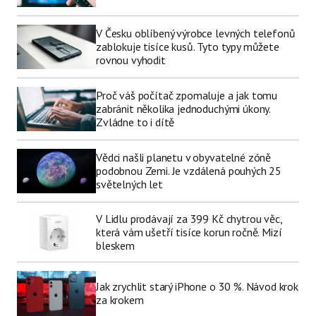
V Česku oblíbený výrobce levných telefonů
zablokuje tisíce kusů. Tyto typy můžete
rovnou vyhodit
Proč váš počítač zpomaluje a jak tomu
zabránit několika jednoduchými úkony.
Zvládne to i dítě
Vědci našli planetu v obyvatelné zóně
podobnou Zemi. Je vzdálená pouhých 25
světelných let
V Lidlu prodávají za 399 Kč chytrou věc,
která vám ušetří tisíce korun ročně. Mizí
bleskem
Jak zrychlit starý iPhone o 30 %. Návod krok
za krokem