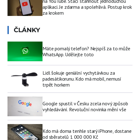
na YouTube. Stačí stáhnout jednoduchou
aplikaci. Je zdarma a spolehlivá. Postup krok
za krokem
ČLÁNKY
Máte pomalý telefon? Nejspíš za to může
WhatsApp. Udělejte toto
Lidl šokuje geniální vychytávkou za
padesátikorunu. Kdo má mobil, nemusí
trpět horkem
Google spustil v Česku zcela nový způsob
vyhledávání. Revoluční novinka mění vše
Kdo má doma tenhle starý iPhone, dostane
od sběratelů 1 000 000 Kč