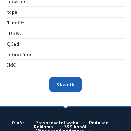
browser
pipe
Tumblr
IDKFA
QCad
terminátor
IMO
Slovník
O nás
Provozovatel webu
Redakce
Reklama
RSS kanál
Všeobecné podmínky