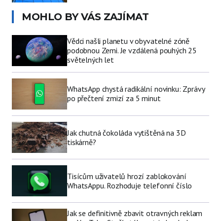
MOHLO BY VÁS ZAJÍMAT
Vědci našli planetu v obyvatelné zóně
podobnou Zemi. Je vzdálená pouhých 25
světelných let
WhatsApp chystá radikální novinku: Zprávy
po přečtení zmizí za 5 minut
Jak chutná čokoláda vytištěná na 3D
tiskárně?
Tisícům uživatelů hrozí zablokování
WhatsAppu. Rozhoduje telefonní číslo
Jak se definitivně zbavit otravných reklam