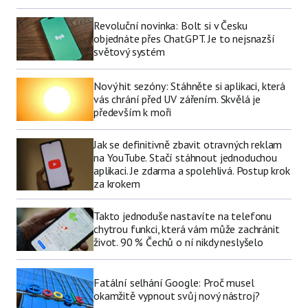
Revoluční novinka: Bolt si v Česku
objednáte přes ChatGPT. Je to nejsnazší
světový systém
Nový hit sezóny: Stáhněte si aplikaci, která
vás chrání před UV zářením. Skvělá je
především k moři
Jak se definitivně zbavit otravných reklam
na YouTube. Stačí stáhnout jednoduchou
aplikaci. Je zdarma a spolehlivá. Postup krok
za krokem
Takto jednoduše nastavíte na telefonu
chytrou funkci, která vám může zachránit
život. 90 % Čechů o ní nikdy neslyšelo
Fatální selhání Google: Proč musel
okamžitě vypnout svůj nový nástroj?