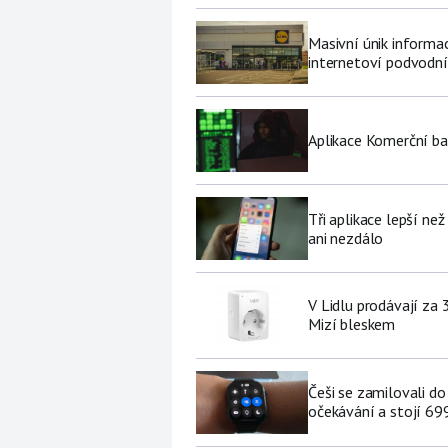
Masivní únik informa
internetoví podvodní
Aplikace Komerční ban
Tři aplikace lepší ne
ani nezdálo
V Lidlu prodávají za 
Mizí bleskem
Češi se zamilovali do
očekávání a stojí 69