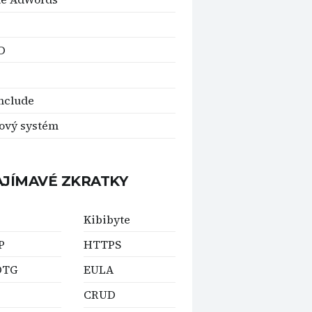
D
p
nclude
tový systém
AJÍMAVÉ ZKRATKY
Kibibyte
P
HTTPS
OTG
EULA
CRUD