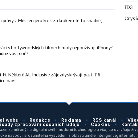
ID3
Crysi
zprávy z Messengeru krok za krokem. Je to snadné,
poráci v hollywoodských filmech nikdy nepoužívají iPhony?
adne vás proč?
i. Některé All Inclusive zájezdy skrývají past. Při
íce navíc
el webu
Redakce
Reklama
RSS kanál
Vše
ásady zpracování osobních údajů
Cookies
Kontak
zín zaměřený na digitální svět, moderní technologie a vše, co ovlivňuje život
ické návody i srozumitelná vysvětlení z oblasti umělé inteligence, internet