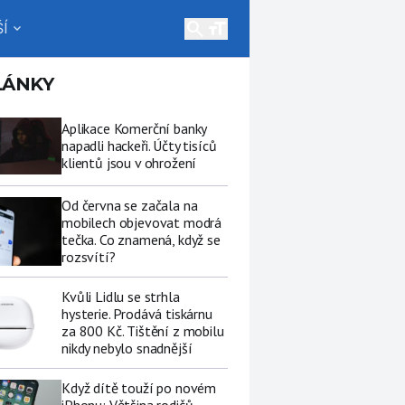
search
Í
expand_more
LÁNKY
Aplikace Komerční banky
napadli hackeři. Účty tisíců
klientů jsou v ohrožení
Od června se začala na
mobilech objevovat modrá
tečka. Co znamená, když se
rozsvítí?
Kvůli Lidlu se strhla
hysterie. Prodává tiskárnu
za 800 Kč. Tištění z mobilu
nikdy nebylo snadnější
Když dítě touží po novém