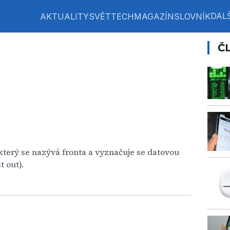
DALŠ
AKTUALITY
SVĚT
TECH
MAGAZÍN
SLOVNÍK
Č
který se nazývá fronta a vyznačuje se datovou
st out).