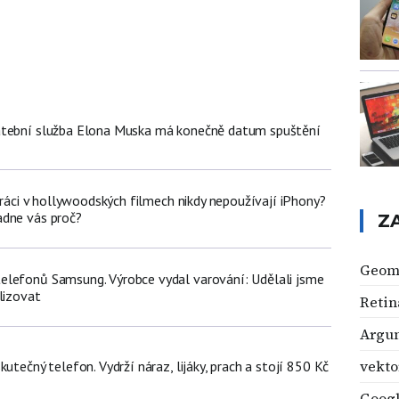
atební služba Elona Muska má konečně datum spuštění
poráci v hollywoodských filmech nikdy nepoužívají iPhony?
adne vás proč?
Z
Geom
lefonů Samsung. Výrobce vydal varování: Udělali jsme
lizovat
Retin
Argum
vekto
kutečný telefon. Vydrží náraz, lijáky, prach a stojí 850 Kč
Goog