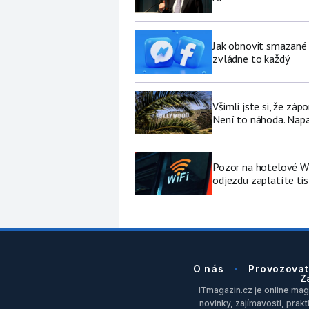
Jak obnovit smazané 
zvládne to každý
Všimli jste si, že zá
Není to náhoda. Nap
Pozor na hotelové Wi-F
odjezdu zaplatíte tis
O nás
Provozovat
Z
ITmagazin.cz je online maga
novinky, zajímavosti, prakt