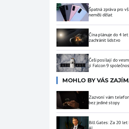
Špatná zpráva pro vš
neměli dělat
Čína plánuje do 4 let
zachránit lidstvo
Češi posílají do ves
jí Falcon 9 společno
MOHLO BY VÁS ZAJÍM
Zazvoní vám telefon 
bez jediné stopy
Bill Gates: Za 20 le
AI