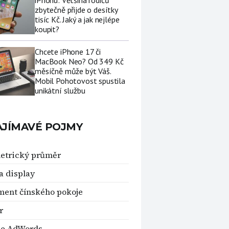
iPhonu: Většina rodičů
zbytečně přijde o desítky
tisíc Kč. Jaký a jak nejlépe
koupit?
Chcete iPhone 17 či
MacBook Neo? Od 349 Kč
měsíčně může být Váš.
Mobil Pohotovost spustila
unikátní službu
AJÍMAVÉ POJMY
etrický průměr
a display
ent čínského pokoje
r
le AdWords