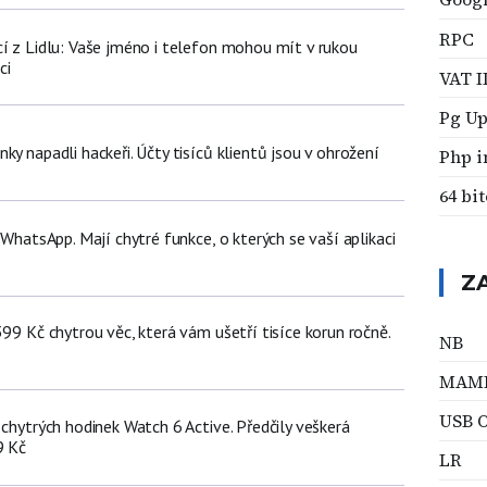
RPC
cí z Lidlu: Vaše jméno i telefon mohou mít v rukou
ci
VAT I
Pg U
ky napadli hackeři. Účty tisíců klientů jsou v ohrožení
Php i
64 bi
ž WhatsApp. Mají chytré funkce, o kterých se vaší aplikaci
Z
399 Kč chytrou věc, která vám ušetří tisíce korun ročně.
NB
MAM
USB 
 chytrých hodinek Watch 6 Active. Předčily veškerá
9 Kč
LR