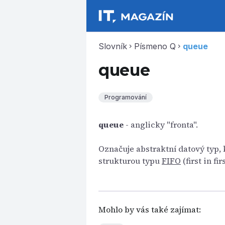
Slovník
Písmeno Q
queue
chevron_right
chevron_right
queue
Programování
queue
- anglicky "fronta".
Označuje abstraktní datový typ, 
strukturou typu
FIFO
(first in fir
Mohlo by vás také zajímat: