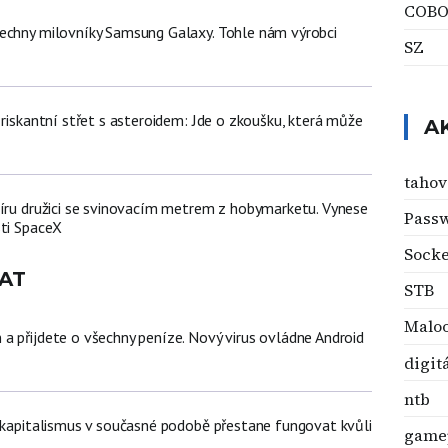
COBO
echny milovníky Samsung Galaxy. Tohle nám výrobci
SZ
 riskantní střet s asteroidem: Jde o zkoušku, která může
A
tahov
míru družici se svinovacím metrem z hobymarketu. Vynese
Pass
sti SpaceX
Socke
AT
STB
Malo
a přijdete o všechny peníze. Nový virus ovládne Android
digitá
ntb
t kapitalismus v současné podobě přestane fungovat kvůli
game