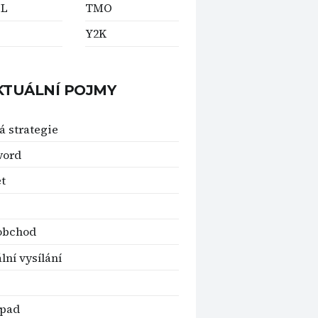
L
TMO
Y2K
KTUÁLNÍ POJMY
á strategie
word
t
obchod
lní vysílání
pad