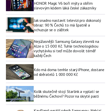
HONOR Magic V6 boří mýty a obřím
slevovým kódem láká české zákazníky
Jak snadno nastavit televizi pro dokonalý
obraz: 90 % Čechů to má špatně a
ochuzuje se o zážitek
Nejúžasnější Samsung Galaxy zlevnili na
Alze o 15 000 Kč. Tuhle technologickou
vychytávku si teď může dovolit téměř
každý Čech
Kdo má doma tenhle starý iPhone, dostane
od sběratelů 1 000 000 Kč
Kolik skutečně stojí Starlink a vyplatí se
běžnému Čechovi? Pozor na skryté pasti
Kaufland vypálil rybník Samsungu: Nabízí