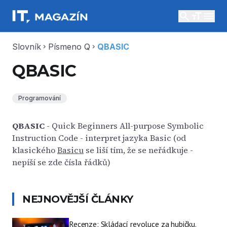
search
menu
Slovník
Písmeno Q
QBASIC
chevron_right
chevron_right
QBASIC
Programování
QBASIC
- Quick Beginners All-purpose Symbolic
Instruction Code - interpret jazyka Basic (od
klasického
Basicu
se liší tím, že se neřádkuje -
nepíší se zde čísla řádků)
NEJNOVĚJŠÍ ČLÁNKY
Recenze: Skládací revoluce za hubičku.