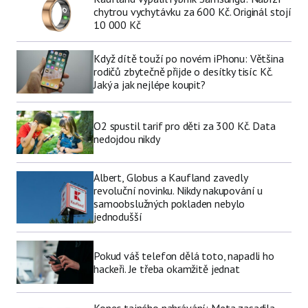
chytrou vychytávku za 600 Kč. Originál stojí
10 000 Kč
Když dítě touží po novém iPhonu: Většina
rodičů zbytečně přijde o desítky tisíc Kč.
Jaký a jak nejlépe koupit?
O2 spustil tarif pro děti za 300 Kč. Data
nedojdou nikdy
Albert, Globus a Kaufland zavedly
revoluční novinku. Nikdy nakupování u
samoobslužných pokladen nebylo
jednodušší
Pokud váš telefon dělá toto, napadli ho
hackeři. Je třeba okamžitě jednat
Konec tajného nahrávání: Meta zasadila