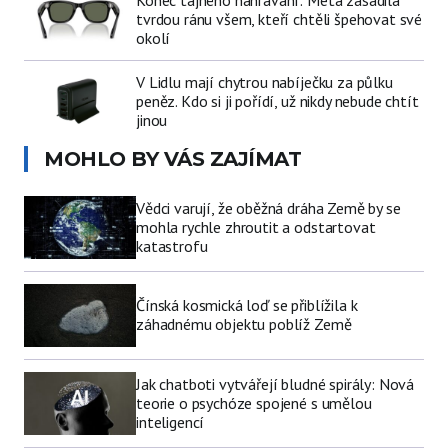
tvrdou ránu všem, kteří chtěli špehovat své
okolí
V Lidlu mají chytrou nabíječku za půlku
peněz. Kdo si ji pořídí, už nikdy nebude chtít
jinou
MOHLO BY VÁS ZAJÍMAT
Vědci varují, že oběžná dráha Země by se
mohla rychle zhroutit a odstartovat
katastrofu
Čínská kosmická loď se přiblížila k
záhadnému objektu poblíž Země
Jak chatboti vytvářejí bludné spirály: Nová
teorie o psychóze spojené s umělou
inteligencí