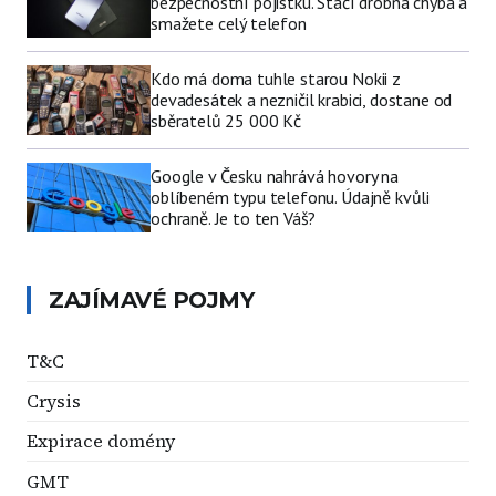
bezpečnostní pojistku. Stačí drobná chyba a
smažete celý telefon
Kdo má doma tuhle starou Nokii z
devadesátek a nezničil krabici, dostane od
sběratelů 25 000 Kč
Google v Česku nahrává hovory na
oblíbeném typu telefonu. Údajně kvůli
ochraně. Je to ten Váš?
ZAJÍMAVÉ POJMY
T&C
Crysis
Expirace domény
GMT