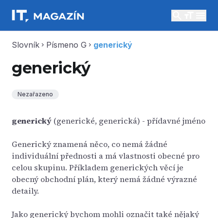
search
menu
Slovník
Písmeno G
generický
chevron_right
chevron_right
generický
Nezařazeno
generický
(generické, generická) - přídavné jméno
Generický znamená něco, co nemá žádné
individuální přednosti a má vlastnosti obecné pro
celou skupinu. Příkladem generických věcí je
obecný obchodní plán, který nemá žádné výrazné
detaily.
Jako generický bychom mohli označit také nějaký