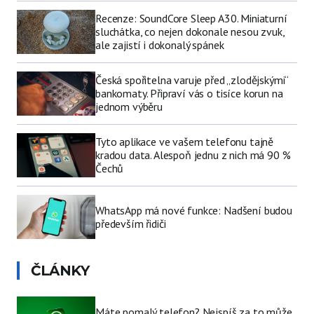
Recenze: SoundCore Sleep A30. Miniaturní
sluchátka, co nejen dokonale nesou zvuk,
ale zajistí i dokonalý spánek
Česká spořitelna varuje před „zlodějskými“
bankomaty. Připraví vás o tisíce korun na
jednom výběru
Tyto aplikace ve vašem telefonu tajně
kradou data. Alespoň jednu z nich má 90 %
Čechů
WhatsApp má nové funkce: Nadšení budou
především řidiči
ČLÁNKY
Máte pomalý telefon? Nejspíš za to může