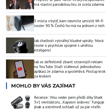
má vlastní parodickou hru. Je zcela zdarma
3 místa v bytě, kam nesmíte umístit Wi-fi
router. 90 % Čechů ho má na jednom z nich
Jak chatboti vytvářejí bludné spirály: Nová
teorie o psychóze spojené s umělou
inteligencí
Jak se definitivně zbavit otravných reklam
na YouTube. Stačí stáhnout jednoduchou
aplikaci. Je zdarma a spolehlivá. Postup krok
za krokem
MOHLO BY VÁS ZAJÍMAT
Recenze: Vlnu veder jsem přežil díky Shark
3v1 ventilátoru. „Kapesní ledovec“ funguje
jinak a extrémně ochladí už za pár vteřin