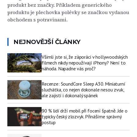
produkt bez značky. Příkladem generického
produktu je plechovka polévky se značkou vydanou
obchodem s potravinami.
NEJNOVĚJŠÍ ČLÁNKY
Všimli jste si, že záporáci v hollywoodských
filmech nikdy nepoužívají iPhony? Není to
náhoda. Napadne vás proč?
Recenze: SoundCore Sleep A30. Miniaturní
sluchátka, co nejen dokonale nesou zvuk,
ale zajistí i dokonalý spánek
90 % lidí drží mobil při focení špatně. Jde o
typicky český zlozvyk. Přinášíme správný
postup