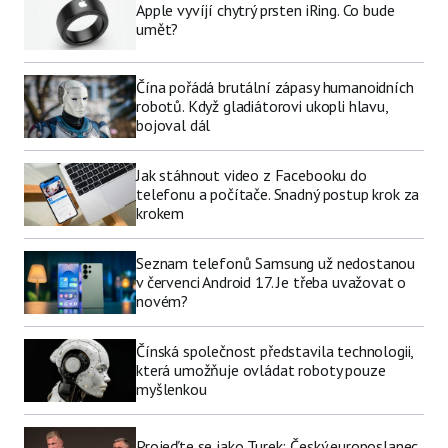
Apple vyvíjí chytrý prsten iRing. Co bude
umět?
Čína pořádá brutální zápasy humanoidních
robotů. Když gladiátorovi ukopli hlavu,
bojoval dál
Jak stáhnout video z Facebooku do
telefonu a počítače. Snadný postup krok za
krokem
Seznam telefonů Samsung už nedostanou
v červenci Android 17. Je třeba uvažovat o
novém?
Čínská společnost představila technologii,
která umožňuje ovládat roboty pouze
myšlenkou
Projeďte se jako Turek: Český europoslanec