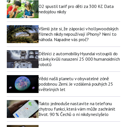
O2 spustil tarif pro děti za 300 Kč. Data
nedojdou nikdy
Všimli jste si, že záporáci v hollywoodských
filmech nikdy nepoužívají iPhony? Není to
náhoda. Napadne vás proč?
Dělníci z automobilky Hyundai vstoupili do
stávky kvůli nasazení 25 000 humanoidních
robotů
Vědci našli planetu v obyvatelné zóně
podobnou Zemi. Je vzdálená pouhých 25
světelných let
Takto jednoduše nastavíte na telefonu
chytrou funkci, která vám může zachránit
život. 90 % Čechů o ní nikdy neslyšelo