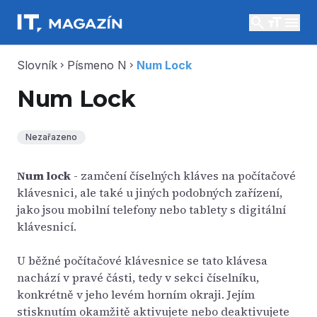
search
menu
Slovník
Písmeno N
Num Lock
chevron_right
chevron_right
Num Lock
Nezařazeno
Num lock
- zamčení číselných kláves na počítačové
klávesnici, ale také u jiných podobných zařízení,
jako jsou mobilní telefony nebo tablety s digitální
klávesnicí.
U běžné počítačové klávesnice se tato klávesa
nachází v pravé části, tedy v sekci číselníku,
konkrétně v jeho levém horním okraji. Jejím
stisknutím okamžitě aktivujete nebo deaktivujete