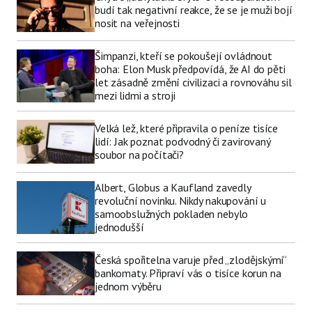
budí tak negativní reakce, že se je muži bojí
nosit na veřejnosti
Šimpanzi, kteří se pokoušejí ovládnout
boha: Elon Musk předpovídá, že AI do pěti
let zásadně změní civilizaci a rovnováhu sil
mezi lidmi a stroji
Velká lež, které připravila o peníze tisíce
lidí: Jak poznat podvodný či zavirovaný
soubor na počítači?
Albert, Globus a Kaufland zavedly
revoluční novinku. Nikdy nakupování u
samoobslužných pokladen nebylo
jednodušší
Česká spořitelna varuje před „zlodějskými“
bankomaty. Připraví vás o tisíce korun na
jednom výběru