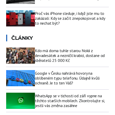
Proč vás iPhone sleduje, i když jste mu to
zakázali: Kdy se začít znepokojovat a kdy
to nechat být?
ČLÁNKY
Kdo má doma tuhle starou Nokii z
devadesátek a nezničil krabici, dostane od
sběratelů 25 000 Kč
Google v Česku nahrává hovory na
oblíbeném typu telefonu. Údajně kvůli
ochraně. Je to ten Váš?
WhatsApp se v tichosti od září vypne na
těchto starších mobilech. Zkontrolujte si,
jestli vás změna zasáhne