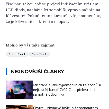
číselnou sekci, což se projeví indikačním světlem
LED diody, nacházející se poblíž, vpravo nahoře na
klávesnici. Pokud tento ukazatel svítí, znamená to,
že je klávesnice aktivní a naopak.
Mohlo by vás také zajímat:
Scroll Lock
Caps Lock
NEJNOVĚJŠÍ ČLÁNKY
Jak drahé a jaké typy mobilních telefonů si
nejčastěji kupují Češi? Cena překvapila i
samotné odborníky
Chytré „úchylácké brýle“ s fotoaparátem