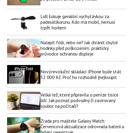
Lidl šokuje geniální vychytávkou za
padesátikorunu. Kdo má mobil, nemusí
trpět horkem
Nalepit fólii, nebo ne? Jak chránit chytré
hodinky před poškozením: praktický
průvodce ochranou displeje
Nový revoluční skládací iPhone bude stát
52 000 Kč. Proč ho rozhodně (ne)koupit
Velká lež, které připravila o peníze tisíce
lidí: Jak poznat podvodný či zavirovaný
soubor na počítači?
Zrada pro majitele Galaxy Watch:
Červencová aktualizace odrovnala baterii a
řešení neexistuje