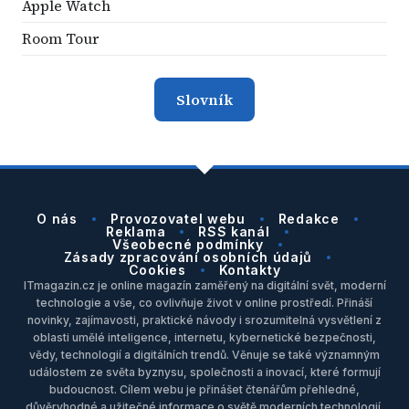
Apple Watch
Room Tour
Slovník
O nás
Provozovatel webu
Redakce
Reklama
RSS kanál
Všeobecné podmínky
Zásady zpracování osobních údajů
Cookies
Kontakty
ITmagazin.cz je online magazín zaměřený na digitální svět, moderní
technologie a vše, co ovlivňuje život v online prostředí. Přináší
novinky, zajímavosti, praktické návody i srozumitelná vysvětlení z
oblasti umělé inteligence, internetu, kybernetické bezpečnosti,
vědy, technologií a digitálních trendů. Věnuje se také významným
událostem ze světa byznysu, společnosti a inovací, které formují
budoucnost. Cílem webu je přinášet čtenářům přehledné,
důvěryhodné a užitečné informace o světě moderních technologií.