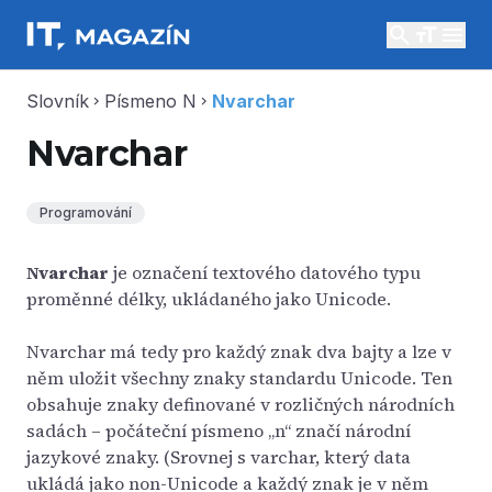
search
menu
Slovník
Písmeno N
Nvarchar
chevron_right
chevron_right
Nvarchar
Programování
Nvarchar
je označení textového datového typu
proměnné délky, ukládaného jako Unicode.
Nvarchar má tedy pro každý znak dva bajty a lze v
něm uložit všechny znaky standardu Unicode. Ten
obsahuje znaky definované v rozličných národních
sadách – počáteční písmeno „n“ značí národní
jazykové znaky. (Srovnej s varchar, který data
ukládá jako non-Unicode a každý znak je v něm