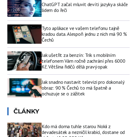
ChatGPT začal mluvit devíti jazyky a skáče
lidem do řeči
Tyto aplikace ve vašem telefonu tajně
kradou data. Alespoň jednu z nich má 90 %
Čechů
Jak ušetřit za benzín: Trik s mobilním
telefonem Vám ročně zachrání přes 6000
Kč. Většina řidičů dělá pravý opak
Jak snadno nastavit televizi pro dokonalý
obraz: 90 % Čechů to má špatně a
ochuzuje se o zážitek
ČLÁNKY
Kdo má doma tuhle starou Nokii z
devadesátek a nezničil krabici, dostane od