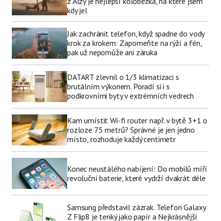
z Alzy je nejlepší koloběžka, na které jsem
kdy jel
Jak zachránit telefon, když spadne do vody
krok za krokem: Zapomeňte na rýží a fén,
pak už nepomůže ani záruka
DATART zlevnil o 1/3 klimatizaci s
brutálním výkonem. Poradí si i s
podkrovními byty v extrémních vedrech
Kam umístit Wi-fi router např. v bytě 3+1 o
rozloze 75 metrů? Správné je jen jedno
místo, rozhoduje každý centimetr
Konec neustálého nabíjení: Do mobilů míří
revoluční baterie, které vydrží dvakrát déle
Samsung představil zázrak. Telefon Galaxy
Z Flip8 je tenký jako papír a Nejkrásnější