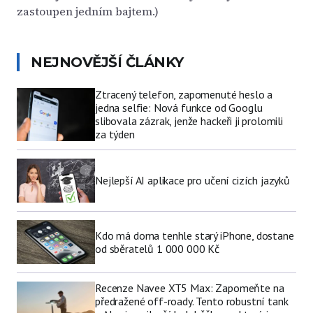
zastoupen jedním bajtem.)
NEJNOVĚJŠÍ ČLÁNKY
Ztracený telefon, zapomenuté heslo a
jedna selfie: Nová funkce od Googlu
slibovala zázrak, jenže hackeři ji prolomili
za týden
Nejlepší AI aplikace pro učení cizích jazyků
Kdo má doma tenhle starý iPhone, dostane
od sběratelů 1 000 000 Kč
Recenze Navee XT5 Max: Zapomeňte na
předražené off-roady. Tento robustní tank