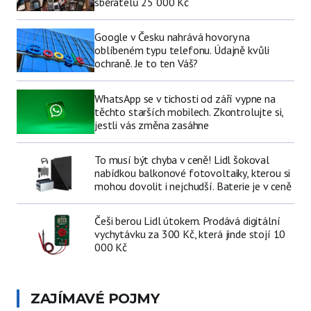
sběratelů 25 000 Kč
Google v Česku nahrává hovory na
oblíbeném typu telefonu. Údajně kvůli
ochraně. Je to ten Váš?
WhatsApp se v tichosti od září vypne na
těchto starších mobilech. Zkontrolujte si,
jestli vás změna zasáhne
To musí být chyba v ceně! Lidl šokoval
nabídkou balkonové fotovoltaiky, kterou si
mohou dovolit i nejchudší. Baterie je v ceně
Češi berou Lidl útokem. Prodává digitální
vychytávku za 300 Kč, která jinde stojí 10
000 Kč
ZAJÍMAVÉ POJMY