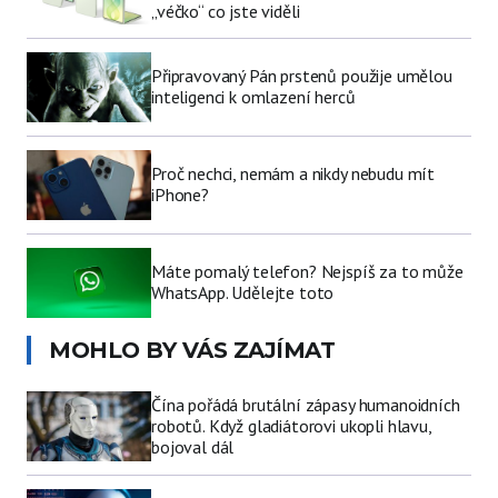
„véčko“ co jste viděli
Připravovaný Pán prstenů použije umělou
inteligenci k omlazení herců
Proč nechci, nemám a nikdy nebudu mít
iPhone?
Máte pomalý telefon? Nejspíš za to může
WhatsApp. Udělejte toto
MOHLO BY VÁS ZAJÍMAT
Čína pořádá brutální zápasy humanoidních
robotů. Když gladiátorovi ukopli hlavu,
bojoval dál