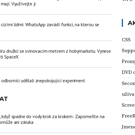
mají. Využívejte ji
A
d cizími lidmi: WhatsApp zavádí funkci, na kterou se
CSS
Suppo
míru družici se svinovacím metrem z hobymarketu. Vynese
sti SpaceX
Prom
DVD 
 odborníci udělali znepokojující experiment
Secon
uživa
AT
Scree
Free
n, když spadne do vody krok za krokem: Zapomeňte na
pomůže ani záruka
Jmeno