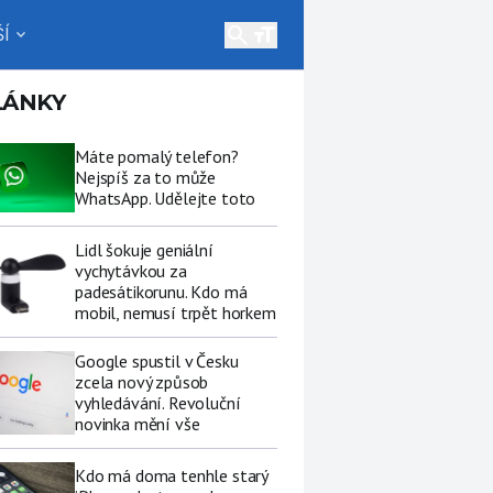
search
Í
expand_more
LÁNKY
Máte pomalý telefon?
Nejspíš za to může
WhatsApp. Udělejte toto
Lidl šokuje geniální
vychytávkou za
padesátikorunu. Kdo má
mobil, nemusí trpět horkem
Google spustil v Česku
zcela nový způsob
vyhledávání. Revoluční
novinka mění vše
Kdo má doma tenhle starý