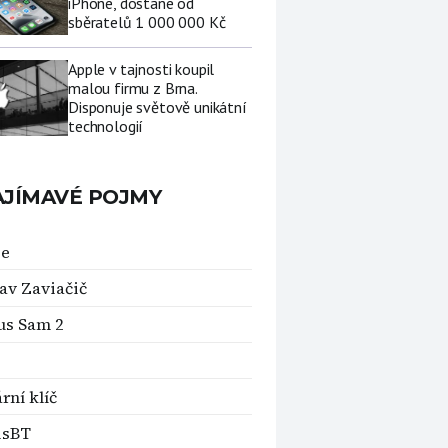
iPhone, dostane od
sběratelů 1 000 000 Kč
Apple v tajnosti koupil
malou firmu z Brna.
Disponuje světově unikátní
technologií
AJÍMAVÉ POJMY
ce
lav Zaviačič
us Sam 2
rní klíč
isBT