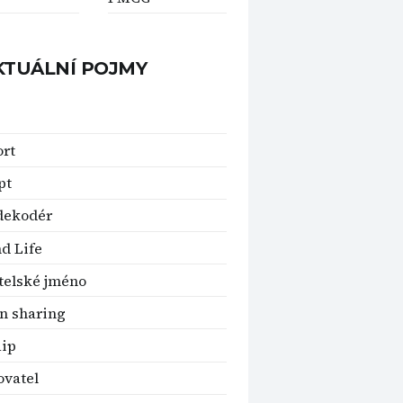
KTUÁLNÍ POJMY
rt
pt
dekodér
d Life
telské jméno
n sharing
Rip
vatel