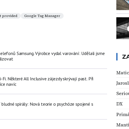
t provided
Google Tag Manager
lefonů Samsung. Výrobce vydal varování: Udělali jsme
Z
lizovat
Mati
i. Některé All Inclusive zájezdy skrývají past. Při
Jaros
íce navíc
Serio
DX
í bludné spirály: Nová teorie o psychóze spojené s
Primá
Mant