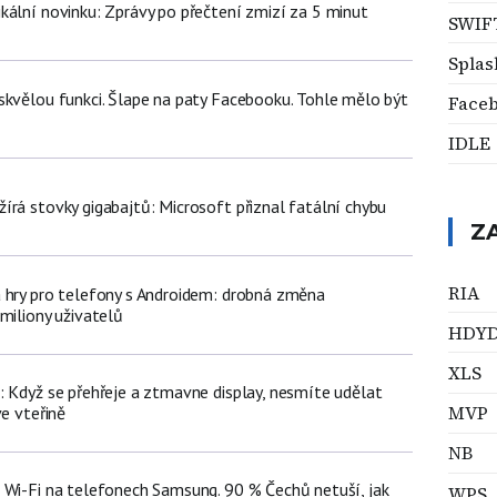
kální novinku: Zprávy po přečtení zmizí za 5 minut
SWIF
Splas
skvělou funkci. Šlape na paty Facebooku. Tohle mělo být
Face
IDLE
írá stovky gigabajtů: Microsoft přiznal fatální chybu
Z
RIA
 hry pro telefony s Androidem: drobná změna
miliony uživatelů
HDY
XLS
: Když se přehřeje a ztmavne display, nesmíte udělat
MVP
ve vteřině
NB
 Wi-Fi na telefonech Samsung. 90 % Čechů netuší, jak
WPS