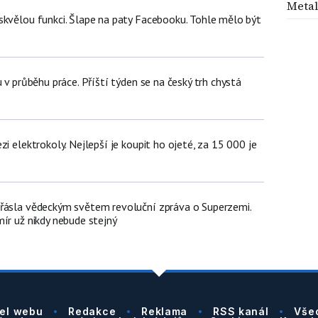
Metal
skvělou funkci. Šlape na paty Facebooku. Tohle mělo být
u v průběhu práce. Příští týden se na český trh chystá
zi elektrokoly. Nejlepší je koupit ho ojeté, za 15 000 je
řásla vědeckým světem revoluční zpráva o Superzemi.
ír už nikdy nebude stejný
el webu
Redakce
Reklama
RSS kanál
Vše