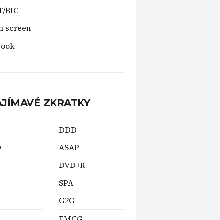
T/BIC
h screen
book
AJÍMAVÉ ZKRATKY
DDD
D
ASAP
DVD+R
SPA
G2G
FMCG