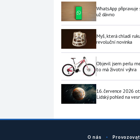
WhatsApp připravuje 
už dávno
Myš, která chladí ruk
revoluční novinka
Objevil jsem perlu me
to má životní výhra
16. července 2026 ot
Lidský pohled na vesm
O nás
Provozovat