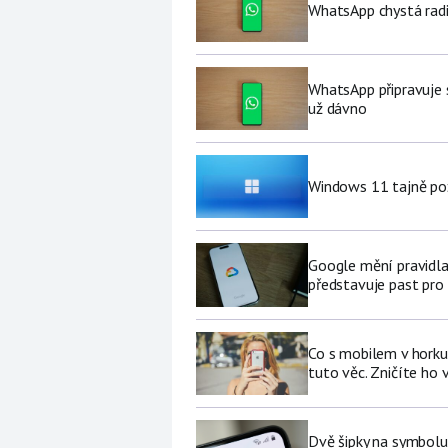
WhatsApp chystá radi
WhatsApp připravuje 
už dávno
Windows 11 tajně pož
Google mění pravidla
představuje past pro 
Co s mobilem v horku
tuto věc. Zničíte ho 
Dvě šipky na symbolu