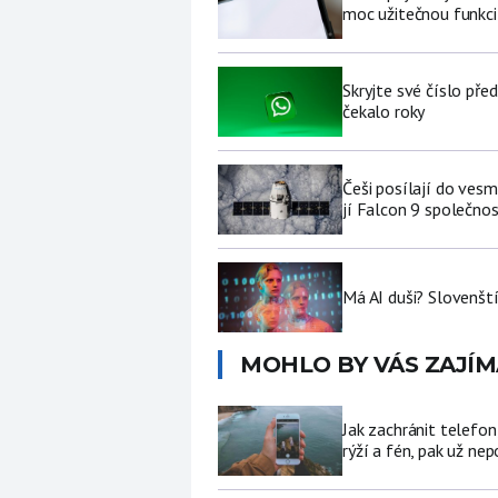
moc užitečnou funkci 
Skryjte své číslo pře
čekalo roky
Češi posílají do ves
jí Falcon 9 společno
Má AI duši? Slovenští
MOHLO BY VÁS ZAJÍM
Jak zachránit telefo
rýží a fén, pak už ne