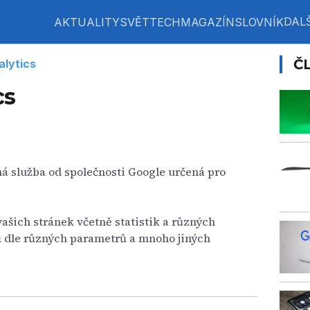
DALŠ
AKTUALITY
SVĚT
TECH
MAGAZÍN
SLOVNÍK
Č
alytics
cs
ená služba od společnosti Google určená pro
ašich stránek včetně statistik a různých
ů dle různých parametrů a mnoho jiných