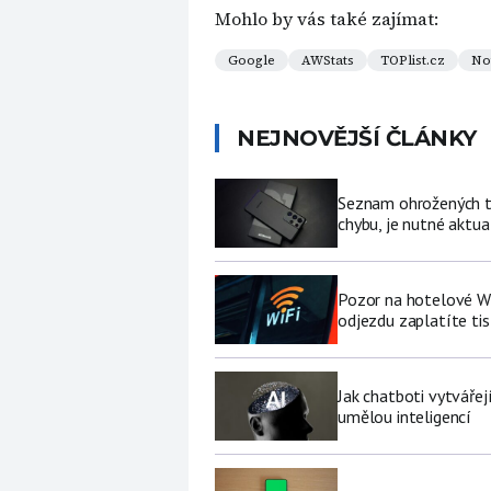
Mohlo by vás také zajímat:
Google
AWStats
TOPlist.cz
No
NEJNOVĚJŠÍ ČLÁNKY
Seznam ohrožených te
chybu, je nutné aktua
Pozor na hotelové Wi-F
odjezdu zaplatíte tis
Jak chatboti vytvářej
umělou inteligencí