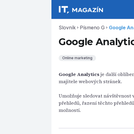
Slovník
Písmeno G
Google An
chevron_right
chevron_right
Google Analyti
Online marketing
Google Analytics
je další oblíb
majitele webových stránek.
Umožňuje sledovat návštěvnost v
přehledů, řazení těchto přehled
možností.