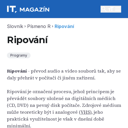
search
menu
Slovník
Písmeno R
Ripování
chevron_right
chevron_right
Ripování
Programy
Ripování
- převod audio a video souborů tak, aby se
daly přehrát v počítači či jiném zařízení.
Ripování je označení procesu, jehož principem je
převádět soubory uložené na digitálních médiích
(CD, DVD) na pevný disk počítače. Zdrojové médium
může teoreticky být i analogové (
VHS
), jeho
praktická využitelnost je však v dnešní době
minimální.