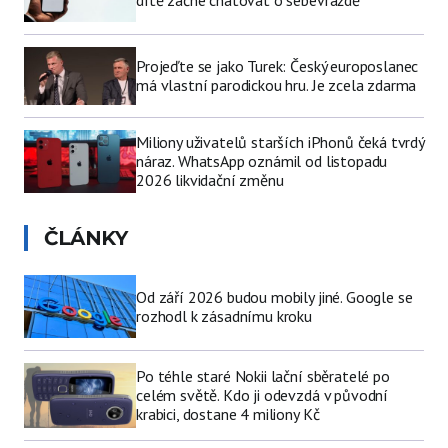
Projeďte se jako Turek: Český europoslanec
má vlastní parodickou hru. Je zcela zdarma
Miliony uživatelů starších iPhonů čeká tvrdý
náraz. WhatsApp oznámil od listopadu
2026 likvidační změnu
ČLÁNKY
Od září 2026 budou mobily jiné. Google se
rozhodl k zásadnímu kroku
Po téhle staré Nokii lační sběratelé po
celém světě. Kdo ji odevzdá v původní
krabici, dostane 4 miliony Kč