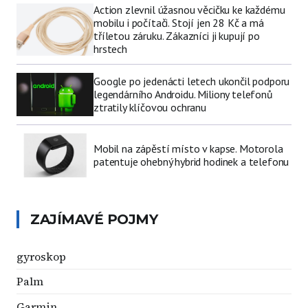
Action zlevnil úžasnou věcičku ke každému
mobilu i počítači. Stojí jen 28 Kč a má
tříletou záruku. Zákazníci ji kupují po
hrstech
Google po jedenácti letech ukončil podporu
legendárního Androidu. Miliony telefonů
ztratily klíčovou ochranu
Mobil na zápěstí místo v kapse. Motorola
patentuje ohebný hybrid hodinek a telefonu
ZAJÍMAVÉ POJMY
gyroskop
Palm
Garmin