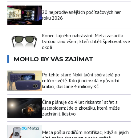
20 nejprodávanějších počítačových her
roku 2026
Konec tajného nahrávání: Meta zasadila
tvrdou ránu všem, kteří chtěli špehovat své
okolí
MOHLO BY VÁS ZAJÍMAT
Po téhle staré Nokii lační sběratelé po
celém světě. Kdo ji odevzdá v původní
krabici, dostane 4 miliony Kč
Čína plánuje do 4 let riskantní střet s
asteroidem: Jde o zkoušku, která může
zachránit lidstvo
Meta pošla rodičům notifikaci, když si jejich
dítě začne chatovat o sebevraždě