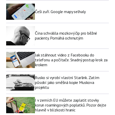
Češi zuří. Google mapy selhaly
Čína schválila mozkový čip pro běžné
pacienty. Pomáhá ochrnutým
Jak stáhnout video z Facebooku do
telefonu a počítače. Snadný postup krok za
krokem
Rusko si vyrobí vlastní Starlink. Zatím
působí jako směšná kopie Muskova
projektu
I v zemích EU můžete zaplatit stovky
korun roamingových poplatků. Pozor dejte
hlavně v blízkosti hranic