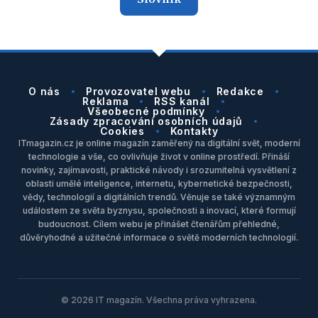
O nás
Provozovatel webu
Redakce
Reklama
RSS kanál
Všeobecné podmínky
Zásady zpracování osobních údajů
Cookies
Kontakty
ITmagazin.cz je online magazín zaměřený na digitální svět, moderní
technologie a vše, co ovlivňuje život v online prostředí. Přináší
novinky, zajímavosti, praktické návody i srozumitelná vysvětlení z
oblasti umělé inteligence, internetu, kybernetické bezpečnosti,
vědy, technologií a digitálních trendů. Věnuje se také významným
událostem ze světa byznysu, společnosti a inovací, které formují
budoucnost. Cílem webu je přinášet čtenářům přehledné,
důvěryhodné a užitečné informace o světě moderních technologií.
© 2026 IT magazín. Všechna práva vyhrazena.