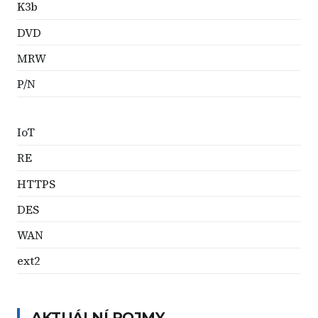
K3b
DVD
MRW
P/N
IoT
RE
HTTPS
DES
WAN
ext2
AKTUÁLNÍ POJMY