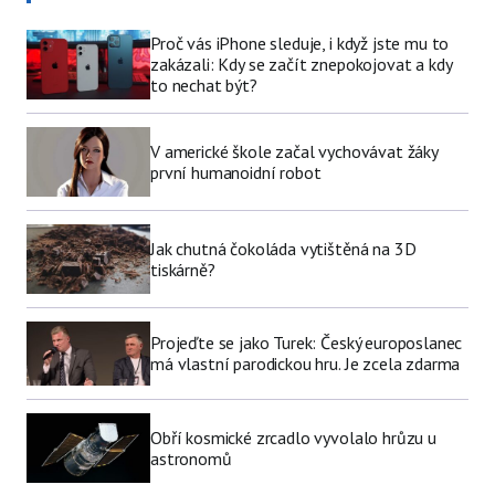
Proč vás iPhone sleduje, i když jste mu to
zakázali: Kdy se začít znepokojovat a kdy
to nechat být?
V americké škole začal vychovávat žáky
první humanoidní robot
Jak chutná čokoláda vytištěná na 3D
tiskárně?
Projeďte se jako Turek: Český europoslanec
má vlastní parodickou hru. Je zcela zdarma
Obří kosmické zrcadlo vyvolalo hrůzu u
astronomů