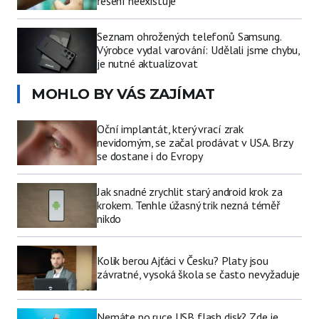
řešení neexistuje
Seznam ohrožených telefonů Samsung.
Výrobce vydal varování: Udělali jsme chybu,
je nutné aktualizovat
MOHLO BY VÁS ZAJÍMAT
Oční implantát, který vrací zrak
nevidomým, se začal prodávat v USA. Brzy
se dostane i do Evropy
Jak snadné zrychlit starý android krok za
krokem. Tenhle úžasný trik nezná téměř
nikdo
Kolik berou Ajťáci v Česku? Platy jsou
závratné, vysoká škola se často nevyžaduje
Nemáte po ruce USB flash disk? Zde je