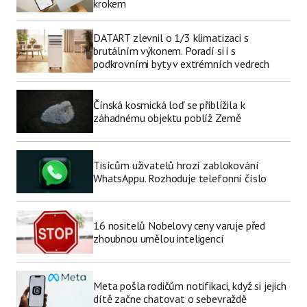
krokem
DATART zlevnil o 1/3 klimatizaci s
brutálním výkonem. Poradí si i s
podkrovními byty v extrémních vedrech
Čínská kosmická loď se přiblížila k
záhadnému objektu poblíž Země
Tisícům uživatelů hrozí zablokování
WhatsAppu. Rozhoduje telefonní číslo
16 nositelů Nobelovy ceny varuje před
zhoubnou umělou inteligencí
Meta pošla rodičům notifikaci, když si jejich
dítě začne chatovat o sebevraždě