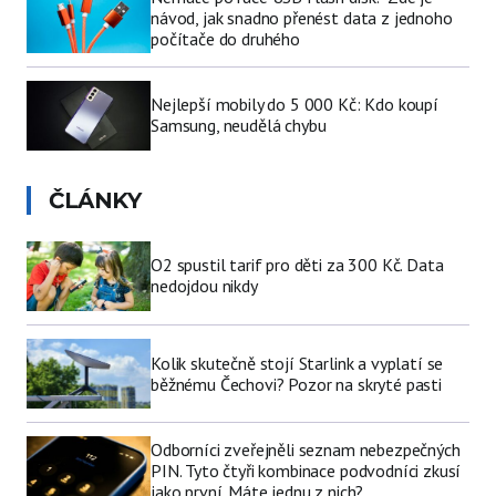
návod, jak snadno přenést data z jednoho
počítače do druhého
Nejlepší mobily do 5 000 Kč: Kdo koupí
Samsung, neudělá chybu
ČLÁNKY
O2 spustil tarif pro děti za 300 Kč. Data
nedojdou nikdy
Kolik skutečně stojí Starlink a vyplatí se
běžnému Čechovi? Pozor na skryté pasti
Odborníci zveřejněli seznam nebezpečných
PIN. Tyto čtyři kombinace podvodníci zkusí
jako první. Máte jednu z nich?