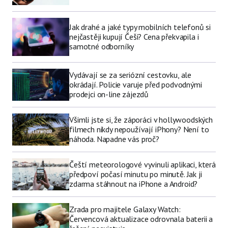
Jak drahé a jaké typy mobilních telefonů si
nejčastěji kupují Češi? Cena překvapila i
samotné odborníky
Vydávají se za seriózní cestovku, ale
okrádají. Policie varuje před podvodnými
prodejci on-line zájezdů
Všimli jste si, že záporáci v hollywoodských
filmech nikdy nepoužívají iPhony? Není to
náhoda. Napadne vás proč?
Čeští meteorologové vyvinuli aplikaci, která
předpoví počasí minutu po minutě. Jak ji
zdarma stáhnout na iPhone a Android?
Zrada pro majitele Galaxy Watch:
Červencová aktualizace odrovnala baterii a