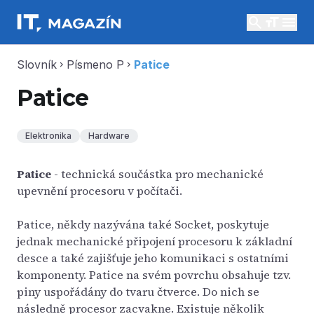
search
menu
Slovník
Písmeno P
Patice
chevron_right
chevron_right
Patice
Elektronika
Hardware
Patice
- technická součástka pro mechanické
upevnění procesoru v počítači.
Patice, někdy nazývána také Socket, poskytuje
jednak mechanické připojení procesoru k základní
desce a také zajišťuje jeho komunikaci s ostatními
komponenty. Patice na svém povrchu obsahuje tzv.
piny uspořádány do tvaru čtverce. Do nich se
následně procesor zacvakne. Existuje několik