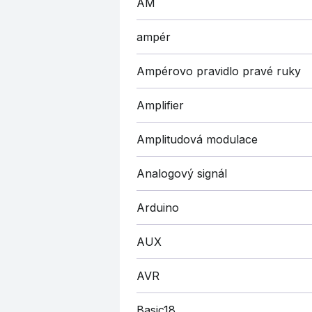
AM
ampér
Ampérovo pravidlo pravé ruky
Amplifier
Amplitudová modulace
Analogový signál
Arduino
AUX
AVR
Basic18