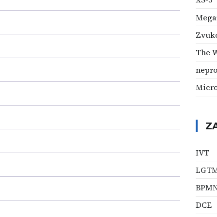
Mega
Zvuko
The W
nepro
Micro
Z
IVT
LGT
BPM
DCE