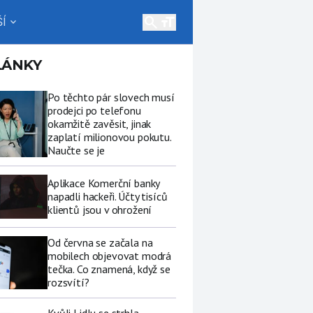
search
Í
expand_more
LÁNKY
Po těchto pár slovech musí
prodejci po telefonu
okamžitě zavěsit, jinak
zaplatí milionovou pokutu.
Naučte se je
Aplikace Komerční banky
napadli hackeři. Účty tisíců
klientů jsou v ohrožení
Od června se začala na
mobilech objevovat modrá
tečka. Co znamená, když se
rozsvítí?