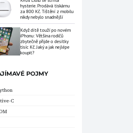
Kvůli Lidlu se strhla
hysterie. Prodává tiskárnu
za 800 Kč. Tištění z mobilu
nikdy nebylo snadnější
Když dítě touží po novém
iPhonu: Většina rodičů
zbytečně přijde o desítky
tisíc Kč. Jaký a jak nejlépe
koupit?
AJÍMAVÉ POJMY
ython
tive-C
ROM