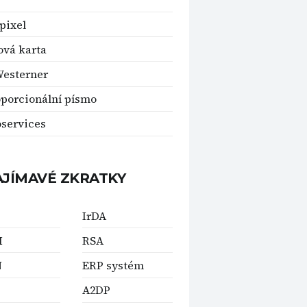
pixel
vá karta
esterner
porcionální písmo
services
AJÍMAVÉ ZKRATKY
IrDA
M
RSA
N
ERP systém
A2DP