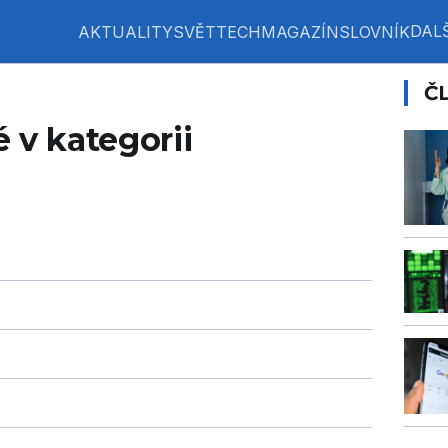
DALŠ
AKTUALITY
SVĚT
TECH
MAGAZÍN
SLOVNÍK
Č
 v kategorii