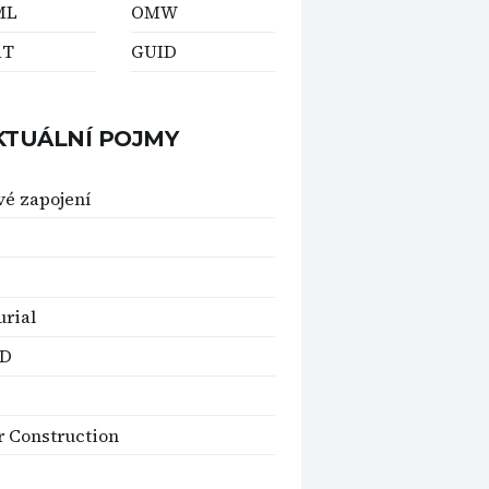
ML
OMW
RT
GUID
KTUÁLNÍ POJMY
vé zapojení
rial
D
 Construction