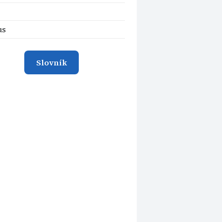
us
Slovník