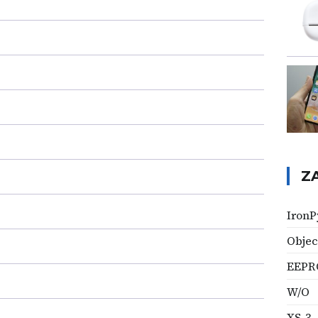
Z
IronP
Objec
EEP
W/O
XS-3