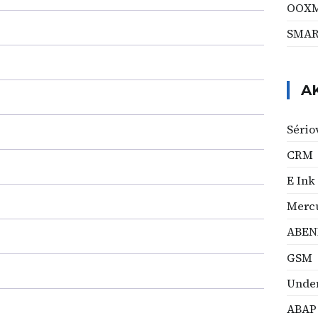
OOX
SMA
A
Sério
CRM
E Ink
Mercu
ABEN
GSM
Under
ABAP