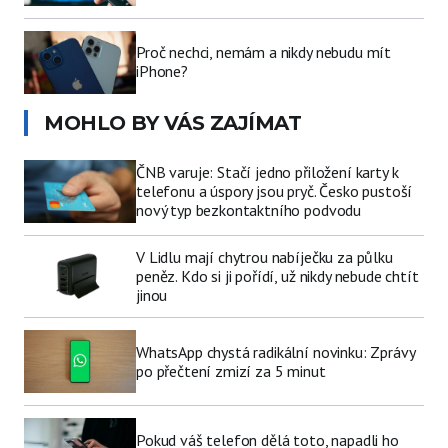
Proč nechci, nemám a nikdy nebudu mít
iPhone?
MOHLO BY VÁS ZAJÍMAT
ČNB varuje: Stačí jedno přiložení karty k
telefonu a úspory jsou pryč. Česko pustoší
nový typ bezkontaktního podvodu
V Lidlu mají chytrou nabíječku za půlku
peněz. Kdo si ji pořídí, už nikdy nebude chtít
jinou
WhatsApp chystá radikální novinku: Zprávy
po přečtení zmizí za 5 minut
Pokud váš telefon dělá toto, napadli ho