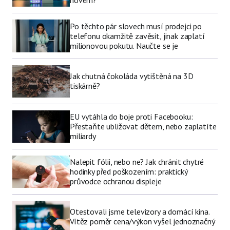
novém?
Po těchto pár slovech musí prodejci po
telefonu okamžitě zavěsit, jinak zaplatí
milionovou pokutu. Naučte se je
Jak chutná čokoláda vytištěná na 3D
tiskárně?
EU vytáhla do boje proti Facebooku:
Přestaňte ubližovat dětem, nebo zaplatíte
miliardy
Nalepit fólii, nebo ne? Jak chránit chytré
hodinky před poškozením: praktický
průvodce ochranou displeje
Otestovali jsme televizory a domácí kina.
Vítěz poměr cena/výkon vyšel jednoznačný