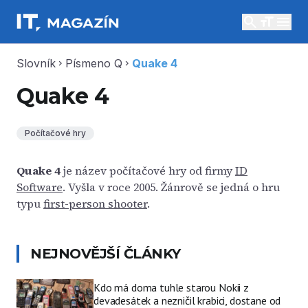
search
menu
Slovník
Písmeno Q
Quake 4
chevron_right
chevron_right
Quake 4
Počítačové hry
Quake 4
je název počítačové hry od firmy
ID
Software
. Vyšla v roce 2005. Žánrově se jedná o hru
typu
first-person shooter
.
NEJNOVĚJŠÍ ČLÁNKY
Kdo má doma tuhle starou Nokii z
devadesátek a nezničil krabici, dostane od