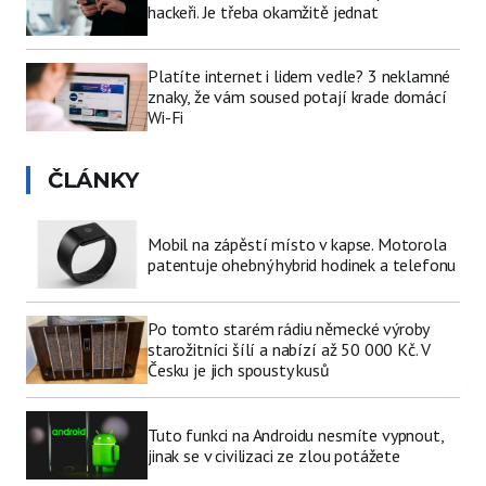
hackeři. Je třeba okamžitě jednat
Platíte internet i lidem vedle? 3 neklamné
znaky, že vám soused potají krade domácí
Wi-Fi
ČLÁNKY
Mobil na zápěstí místo v kapse. Motorola
patentuje ohebný hybrid hodinek a telefonu
Po tomto starém rádiu německé výroby
starožitníci šílí a nabízí až 50 000 Kč. V
Česku je jich spousty kusů
Tuto funkci na Androidu nesmíte vypnout,
jinak se v civilizaci ze zlou potážete