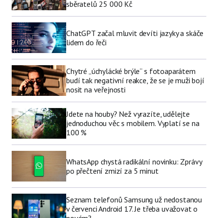
sběratelů 25 000 Kč
ChatGPT začal mluvit devíti jazyky a skáče
lidem do řeči
Chytré „úchylácké brýle“ s fotoaparátem
budí tak negativní reakce, že se je muži bojí
nosit na veřejnosti
Jdete na houby? Než vyrazíte, udělejte
jednoduchou věc s mobilem. Vyplatí se na
100 %
WhatsApp chystá radikální novinku: Zprávy
po přečtení zmizí za 5 minut
Seznam telefonů Samsung už nedostanou
v červenci Android 17. Je třeba uvažovat o