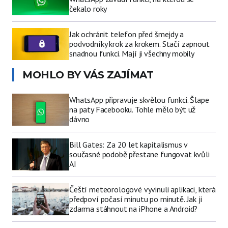
čekalo roky
Jak ochránit telefon před šmejdy a
podvodníky krok za krokem. Stačí zapnout
snadnou funkci. Mají ji všechny mobily
MOHLO BY VÁS ZAJÍMAT
WhatsApp připravuje skvělou funkci. Šlape
na paty Facebooku. Tohle mělo být už
dávno
Bill Gates: Za 20 let kapitalismus v
současné podobě přestane fungovat kvůli
AI
Čeští meteorologové vyvinuli aplikaci, která
předpoví počasí minutu po minutě. Jak ji
zdarma stáhnout na iPhone a Android?