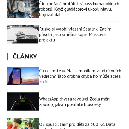
Čína pořádá brutální zápasy humanoidních
robotů. Když gladiátorovi ukopli hlavu,
bojoval dál
Rusko si vyrobí vlastní Starlink. Zatím
působí jako směšná kopie Muskova
projektu
ČLÁNKY
Co nesmíte udělat s mobilem v extrémních
vedrech? Tato drobná chyba ho může zcela
zničit
WhatsApp chystá revoluci. Zcela mění
způsob, jakým posíláte hlasovky
O2 spustil tarif pro děti za 300 Kč. Data