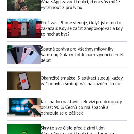
WhatsApp zavádí funkci, která vás může
vytáhnout z průšvihu
Proč vás iPhone sleduje, i když jste mu to
zakázali: Kdy se začít znepokojovat a kdy
to nechat být?
Špatná zpráva pro všechny milovníky
Samsung Galaxy. Tohle nám výrobci neměli
dělat
Okamžitě smažte: 5 aplikací sledují každý
váš pohyb a šmírují vás na každém kroku
Jak snadno nastavit televizi pro dokonalý
obraz: 90 % Čechů to má špatně a
ochuzuje se o zážitek
Skryjte své číslo před cizími lidmi:
WhatsApp zavádí funkci, na kterou se