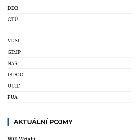
DDR
ČTÚ
VDSL
GIMP
NAS
ISDOC
UUID
PUA
AKTUÁLNÍ POJMY
Will Wright