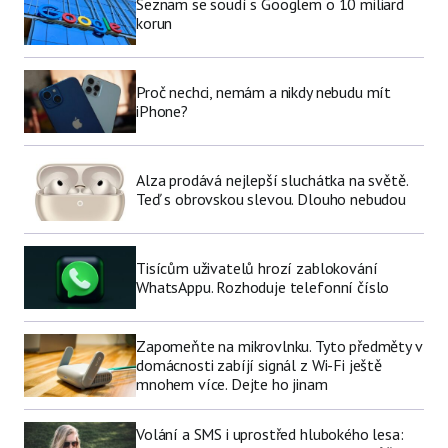
Seznam se soudí s Googlem o 10 miliard
korun
Proč nechci, nemám a nikdy nebudu mít
iPhone?
Alza prodává nejlepší sluchátka na světě.
Teď s obrovskou slevou. Dlouho nebudou
Tisícům uživatelů hrozí zablokování
WhatsAppu. Rozhoduje telefonní číslo
Zapomeňte na mikrovlnku. Tyto předměty v
domácnosti zabíjí signál z Wi-Fi ještě
mnohem více. Dejte ho jinam
Volání a SMS i uprostřed hlubokého lesa: