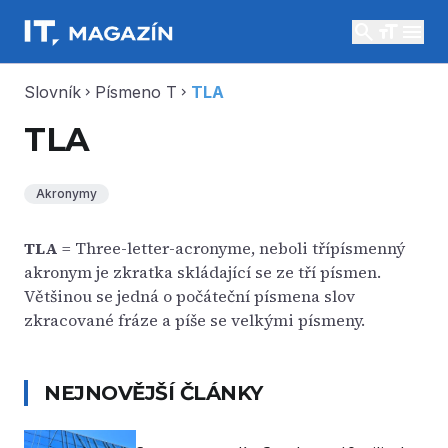
search
menu
Slovník
Písmeno T
TLA
chevron_right
chevron_right
TLA
Akronymy
TLA
= Three-letter-acronyme, neboli třípísmenný
akronym je zkratka skládající se ze tří písmen.
Většinou se jedná o počáteční písmena slov
zkracované fráze a píše se velkými písmeny.
NEJNOVĚJŠÍ ČLÁNKY