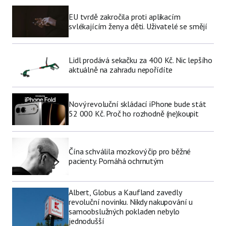
EU tvrdě zakročila proti aplikacím
svlékajícím ženy a děti. Uživatelé se smějí
Lidl prodává sekačku za 400 Kč. Nic lepšího
aktuálně na zahradu nepořídíte
Nový revoluční skládací iPhone bude stát
52 000 Kč. Proč ho rozhodně (ne)koupit
Čína schválila mozkový čip pro běžné
pacienty. Pomáhá ochrnutým
Albert, Globus a Kaufland zavedly
revoluční novinku. Nikdy nakupování u
samoobslužných pokladen nebylo
jednodušší