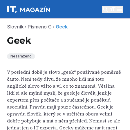
search
menu
Slovník
Písmeno G
Geek
chevron_right
chevron_right
Geek
Nezařazeno
V poslední době je slovo „geek“ používané poměrně
často. Není tedy divu, že mnoho lidí má toto
anglické slovo vžito a ví, co to znamená. Většina
lidí si ale mylně myslí, že geek je člověk, jenž je
expertem přes počítače a současně je poněkud
asociální. Pravdu mají pouze částečnou. Geek je
opravdu člověk, který se v určitém oboru velmi
dobře pohybuje a má o něm přehled. Nemusí se ale
jednat jen o IT experta. Geeky můžeme najít mezi