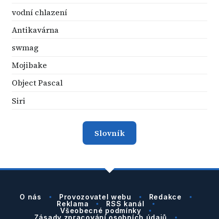
vodní chlazení
Antikavárna
swmag
Mojibake
Object Pascal
Siri
Slovník
O nás
Provozovatel webu
Redakce
Reklama
RSS kanál
Všeobecné podmínky
Zásady zpracování osobních údajů