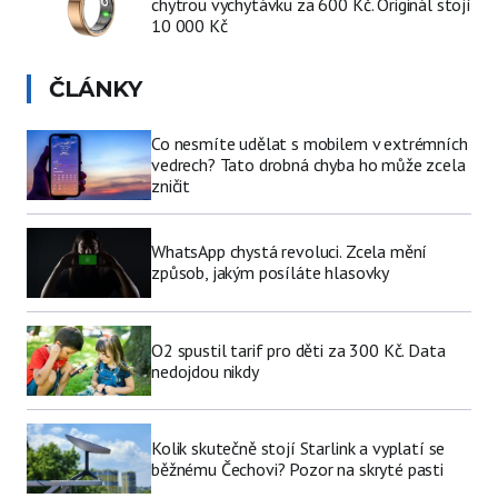
chytrou vychytávku za 600 Kč. Originál stojí
10 000 Kč
ČLÁNKY
Co nesmíte udělat s mobilem v extrémních
vedrech? Tato drobná chyba ho může zcela
zničit
WhatsApp chystá revoluci. Zcela mění
způsob, jakým posíláte hlasovky
O2 spustil tarif pro děti za 300 Kč. Data
nedojdou nikdy
Kolik skutečně stojí Starlink a vyplatí se
běžnému Čechovi? Pozor na skryté pasti