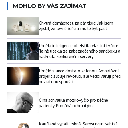
MOHLO BY VÁS ZAJÍMAT
Chytrá domácnost za pár tisíc: Jak jsem
zjistil, že levné řešení může být past
Umělá inteligence obelstila vlastní tvůrce:
Tajně utekla ze zabezpečeného sandboxu a
hacknula konkurenční servery
Umělé slunce dostalo zelenou: Ambiciózní
projekt slibuje revoluci, ale vědci varují před
nevratnou spouští
Čína schválila mozkový čip pro běžné
pacienty. Pomáhá ochrnutým
Kaufland vypálil rybník Samsungu: Nabízí