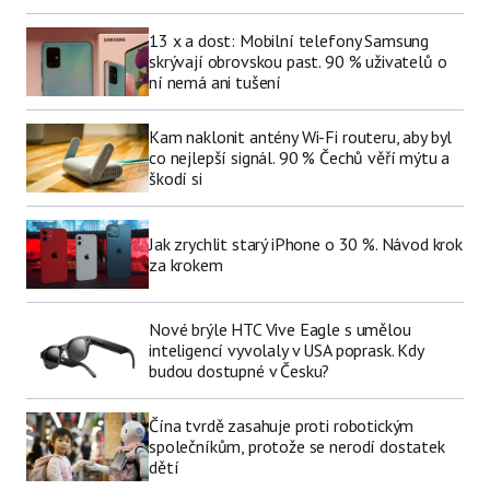
13 x a dost: Mobilní telefony Samsung
skrývají obrovskou past. 90 % uživatelů o
ní nemá ani tušení
Kam naklonit antény Wi-Fi routeru, aby byl
co nejlepší signál. 90 % Čechů věří mýtu a
škodí si
Jak zrychlit starý iPhone o 30 %. Návod krok
za krokem
Nové brýle HTC Vive Eagle s umělou
inteligencí vyvolaly v USA poprask. Kdy
budou dostupné v Česku?
Čína tvrdě zasahuje proti robotickým
společníkům, protože se nerodí dostatek
dětí