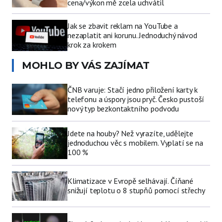
cena/výkon mě zcela uchvátil
Jak se zbavit reklam na YouTube a
nezaplatit ani korunu. Jednoduchý návod
krok za krokem
MOHLO BY VÁS ZAJÍMAT
ČNB varuje: Stačí jedno přiložení karty k
telefonu a úspory jsou pryč. Česko pustoší
nový typ bezkontaktního podvodu
Jdete na houby? Než vyrazíte, udělejte
jednoduchou věc s mobilem. Vyplatí se na
100 %
Klimatizace v Evropě selhávají. Číňané
snižují teplotu o 8 stupňů pomocí střechy