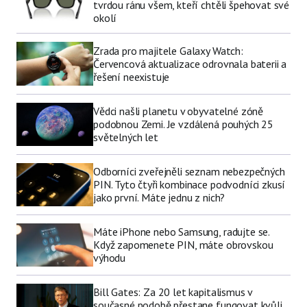
tvrdou ránu všem, kteří chtěli špehovat své
okolí
Zrada pro majitele Galaxy Watch:
Červencová aktualizace odrovnala baterii a
řešení neexistuje
Vědci našli planetu v obyvatelné zóně
podobnou Zemi. Je vzdálená pouhých 25
světelných let
Odborníci zveřejněli seznam nebezpečných
PIN. Tyto čtyři kombinace podvodníci zkusí
jako první. Máte jednu z nich?
Máte iPhone nebo Samsung, radujte se.
Když zapomenete PIN, máte obrovskou
výhodu
Bill Gates: Za 20 let kapitalismus v
současné podobě přestane fungovat kvůli