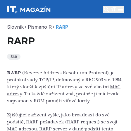
search
menu
Slovník
Písmeno R
RARP
chevron_right
chevron_right
RARP
Sítě
RARP
(Reverse Address Resolution Protocol), je
protokol sady TCP/IP, definovaný v RFC 903 z r. 1984,
který slouží k zjištění IP adresy ze své vlastní
MAC
adresy
. Tu každé zařízení zná, protože ji má trvale
zapsanou v ROM paměti síťové karty.
Zjišťující zařízení vyšle, jako broadcast do své
podsítě, RARP požadavek (RARP request) se svojí
MAC adresou. RARP server v dané podsíti tento