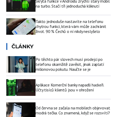
Skrytá funkce v Androidu zrychlí starý mobil
na turbo. Stačí tři jednoduchá kliknutí
Takto jednoduše nastavíte na telefonu
chytrou funkci, která vám může zachránit
život. 90 % Čechů o ní nikdy neslyšelo
ČLÁNKY
Po těchto pár slovech musí prodejci po
telefonu okamžitě zavěsit, jinak zaplatí
milionovou pokutu. Naučte se je
Aplikace Komerční banky napadli hackeři.
Účty tisíců klientů jsou v ohrožení
Od června se začala na mobilech objevovat
modrá tečka. Co znamená, když se rozsvítí?