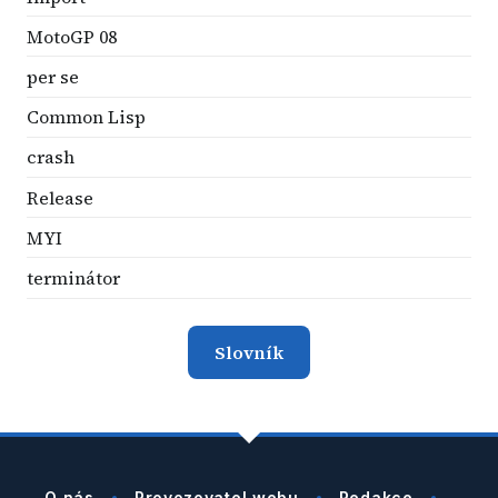
MotoGP 08
per se
Common Lisp
crash
Release
MYI
terminátor
Slovník
O nás
Provozovatel webu
Redakce