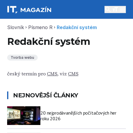
search
menu
Slovník
Písmeno R
Redakční systém
chevron_right
chevron_right
Redakční systém
Tvorba webu
český termín pro
CMS
, viz
CMS
NEJNOVĚJŠÍ ČLÁNKY
20 nejprodávanějších počítačových her
roku 2026