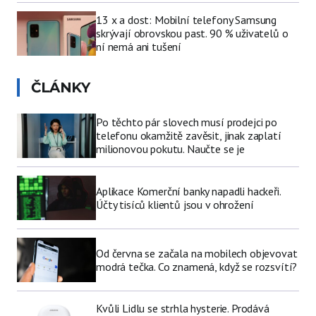
13 x a dost: Mobilní telefony Samsung
skrývají obrovskou past. 90 % uživatelů o
ní nemá ani tušení
ČLÁNKY
Po těchto pár slovech musí prodejci po
telefonu okamžitě zavěsit, jinak zaplatí
milionovou pokutu. Naučte se je
Aplikace Komerční banky napadli hackeři.
Účty tisíců klientů jsou v ohrožení
Od června se začala na mobilech objevovat
modrá tečka. Co znamená, když se rozsvítí?
Kvůli Lidlu se strhla hysterie. Prodává