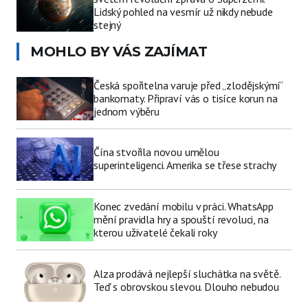
Lidský pohled na vesmír už nikdy nebude
stejný
MOHLO BY VÁS ZAJÍMAT
Česká spořitelna varuje před „zlodějskými“
bankomaty. Připraví vás o tisíce korun na
jednom výběru
Čína stvořila novou umělou
superinteligenci. Amerika se třese strachy
Konec zvedání mobilu v práci. WhatsApp
mění pravidla hry a spouští revoluci, na
kterou uživatelé čekali roky
Alza prodává nejlepší sluchátka na světě.
Teď s obrovskou slevou. Dlouho nebudou