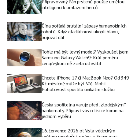
Připravovaný Pán prstenů použije umělou
inteligenci k omlazení herců
Čína pořádá brutální zápasy humanoidních
robotů. Když gladiátorovi ukopli hlavu,
bojoval dál
Tohle má být levný model? Vyzkoušel jsem
Samsung Galaxy Watch9: Král poměru
cena/výkon mě zcela uchvátil
Chcete iPhone 17 či MacBook Neo? Od 349
Kč měsíčně může být Váš. Mobil
Pohotovost spustila unikátní službu
Česká spořitelna varuje před „zlodějskými“
bankomaty. Připraví vás o tisíce korun na
jednom výběru
16. července 2026 otřásla vědeckým
světem revoluční zpráva o Superzemi.