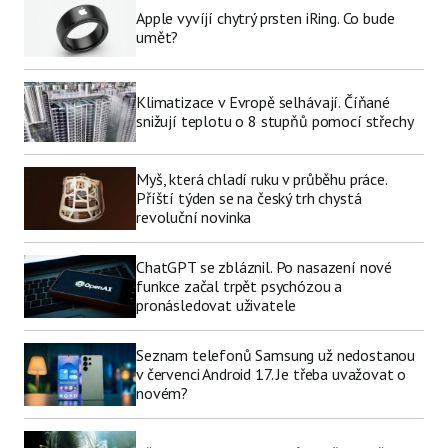
Apple vyvíjí chytrý prsten iRing. Co bude
umět?
Klimatizace v Evropě selhávají. Číňané
snižují teplotu o 8 stupňů pomocí střechy
Myš, která chladí ruku v průběhu práce.
Příští týden se na český trh chystá
revoluční novinka
ChatGPT se zbláznil. Po nasazení nové
funkce začal trpět psychózou a
pronásledovat uživatele
Seznam telefonů Samsung už nedostanou
v červenci Android 17. Je třeba uvažovat o
novém?