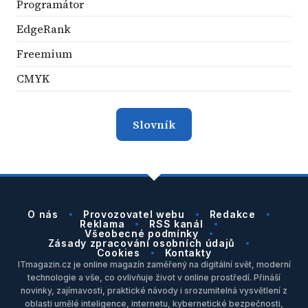
Programátor
EdgeRank
Freemium
CMYK
Slovník
O nás
Provozovatel webu
Redakce
Reklama
RSS kanál
Všeobecné podmínky
Zásady zpracování osobních údajů
Cookies
Kontakty
ITmagazin.cz je online magazín zaměřený na digitální svět, moderní
technologie a vše, co ovlivňuje život v online prostředí. Přináší
novinky, zajímavosti, praktické návody i srozumitelná vysvětlení z
oblasti umělé inteligence, internetu, kybernetické bezpečnosti,