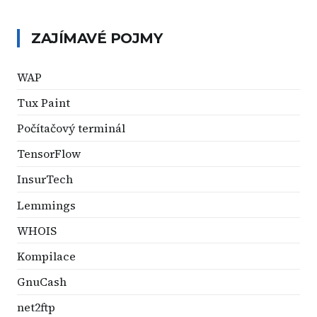
ZAJÍMAVÉ POJMY
WAP
Tux Paint
Počítačový terminál
TensorFlow
InsurTech
Lemmings
WHOIS
Kompilace
GnuCash
net2ftp