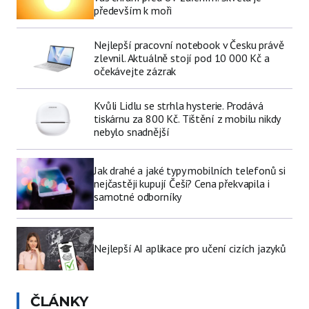
především k moři
Nejlepší pracovní notebook v Česku právě
zlevnil. Aktuálně stojí pod 10 000 Kč a
očekávejte zázrak
Kvůli Lidlu se strhla hysterie. Prodává
tiskárnu za 800 Kč. Tištění z mobilu nikdy
nebylo snadnější
Jak drahé a jaké typy mobilních telefonů si
nejčastěji kupují Češi? Cena překvapila i
samotné odborníky
Nejlepší AI aplikace pro učení cizích jazyků
ČLÁNKY