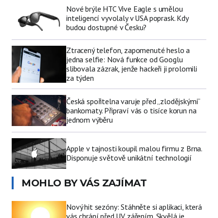
Nové brýle HTC Vive Eagle s umělou
inteligencí vyvolaly v USA poprask. Kdy
budou dostupné v Česku?
Ztracený telefon, zapomenuté heslo a
jedna selfie: Nová funkce od Googlu
slibovala zázrak, jenže hackeři ji prolomili
za týden
Česká spořitelna varuje před „zlodějskými“
bankomaty. Připraví vás o tisíce korun na
jednom výběru
Apple v tajnosti koupil malou firmu z Brna.
Disponuje světově unikátní technologií
MOHLO BY VÁS ZAJÍMAT
Nový hit sezóny: Stáhněte si aplikaci, která
vás chrání před UV zářením. Skvělá je