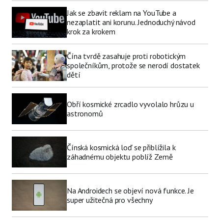
Jak se zbavit reklam na YouTube a
nezaplatit ani korunu. Jednoduchý návod
krok za krokem
Čína tvrdě zasahuje proti robotickým
společníkům, protože se nerodí dostatek
dětí
Obří kosmické zrcadlo vyvolalo hrůzu u
astronomů
Čínská kosmická loď se přiblížila k
záhadnému objektu poblíž Země
Na Androidech se objeví nová funkce. Je
super užitečná pro všechny