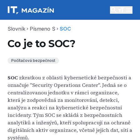
search
menu
Slovník
Písmeno S
SOC
chevron_right
chevron_right
Co je to SOC?
Počítačová bezpečnost
SOC
zkratkou z oblasti kybernetické bezpečnosti a
označuje "Security Operations Center". Jedná se o
centralizovanou jednotku v rámci organizace,
která je zodpovědná za monitorování, detekci,
analýzu a reakci na kybernetické bezpečnostní
incidenty. Tým SOC se skládá z bezpečnostních
analytiků a inženýrů, kteří spolupracují na ochraně
digitálních aktiv organizace, včetně jejích dat, sítí a
systémů.