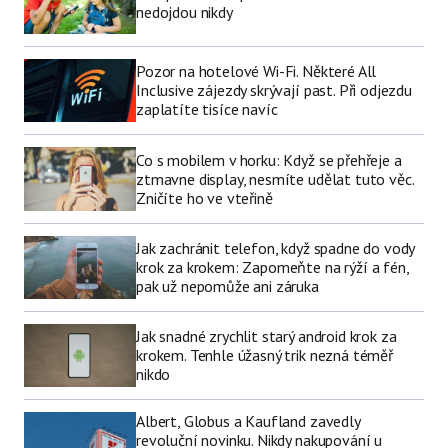
nedojdou nikdy
Pozor na hotelové Wi-Fi. Některé All
Inclusive zájezdy skrývají past. Při odjezdu
zaplatíte tisíce navíc
Co s mobilem v horku: Když se přehřeje a
ztmavne display, nesmíte udělat tuto věc.
Zničíte ho ve vteřině
Jak zachránit telefon, když spadne do vody
krok za krokem: Zapomeňte na rýží a fén,
pak už nepomůže ani záruka
Jak snadné zrychlit starý android krok za
krokem. Tenhle úžasný trik nezná téměř
nikdo
Albert, Globus a Kaufland zavedly
revoluční novinku. Nikdy nakupování u