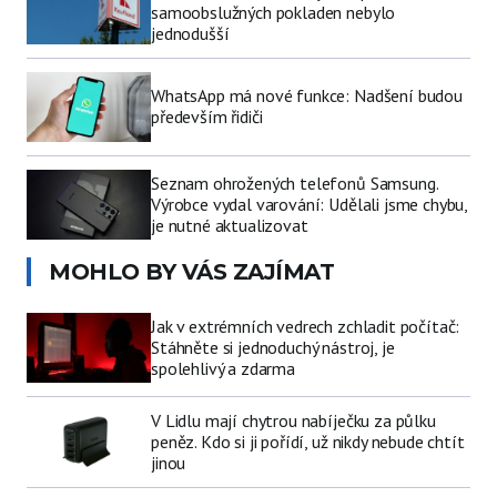
samoobslužných pokladen nebylo
jednodušší
WhatsApp má nové funkce: Nadšení budou
především řidiči
Seznam ohrožených telefonů Samsung.
Výrobce vydal varování: Udělali jsme chybu,
je nutné aktualizovat
MOHLO BY VÁS ZAJÍMAT
Jak v extrémních vedrech zchladit počítač:
Stáhněte si jednoduchý nástroj, je
spolehlivý a zdarma
V Lidlu mají chytrou nabíječku za půlku
peněz. Kdo si ji pořídí, už nikdy nebude chtít
jinou