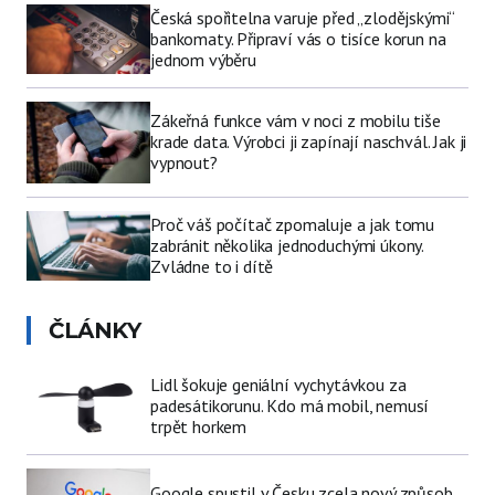
Česká spořitelna varuje před „zlodějskými“
bankomaty. Připraví vás o tisíce korun na
jednom výběru
Zákeřná funkce vám v noci z mobilu tiše
krade data. Výrobci ji zapínají naschvál. Jak ji
vypnout?
Proč váš počítač zpomaluje a jak tomu
zabránit několika jednoduchými úkony.
Zvládne to i dítě
ČLÁNKY
Lidl šokuje geniální vychytávkou za
padesátikorunu. Kdo má mobil, nemusí
trpět horkem
Google spustil v Česku zcela nový způsob