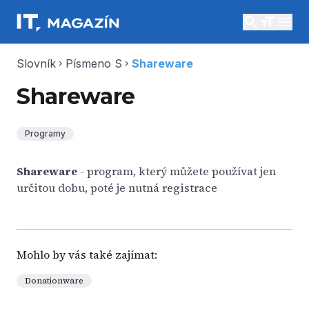
search
menu
Slovník
Písmeno S
Shareware
chevron_right
chevron_right
Shareware
Programy
Shareware
- program, který můžete používat jen
určitou dobu, poté je nutná registrace
Mohlo by vás také zajímat:
Donationware