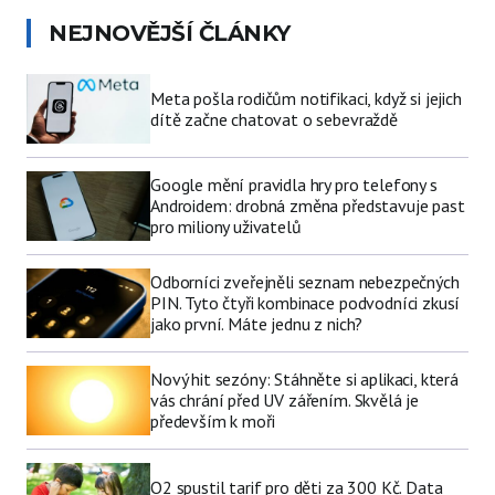
NEJNOVĚJŠÍ ČLÁNKY
Meta pošla rodičům notifikaci, když si jejich
dítě začne chatovat o sebevraždě
Google mění pravidla hry pro telefony s
Androidem: drobná změna představuje past
pro miliony uživatelů
Odborníci zveřejněli seznam nebezpečných
PIN. Tyto čtyři kombinace podvodníci zkusí
jako první. Máte jednu z nich?
Nový hit sezóny: Stáhněte si aplikaci, která
vás chrání před UV zářením. Skvělá je
především k moři
O2 spustil tarif pro děti za 300 Kč. Data