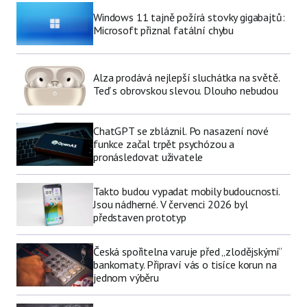
Windows 11 tajně požírá stovky gigabajtů:
Microsoft přiznal fatální chybu
Alza prodává nejlepší sluchátka na světě.
Teď s obrovskou slevou. Dlouho nebudou
ChatGPT se zbláznil. Po nasazení nové
funkce začal trpět psychózou a
pronásledovat uživatele
Takto budou vypadat mobily budoucnosti.
Jsou nádherné. V červenci 2026 byl
představen prototyp
Česká spořitelna varuje před „zlodějskými“
bankomaty. Připraví vás o tisíce korun na
jednom výběru