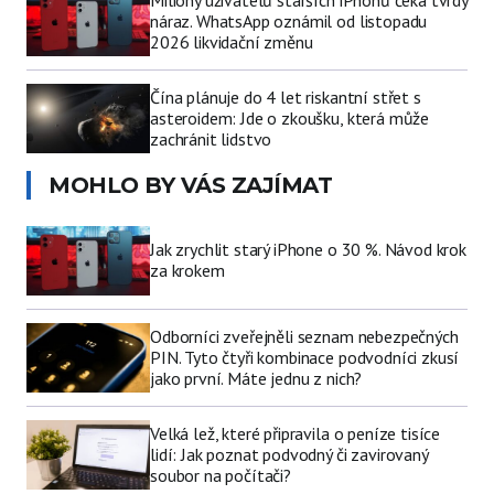
náraz. WhatsApp oznámil od listopadu
2026 likvidační změnu
Čína plánuje do 4 let riskantní střet s
asteroidem: Jde o zkoušku, která může
zachránit lidstvo
MOHLO BY VÁS ZAJÍMAT
Jak zrychlit starý iPhone o 30 %. Návod krok
za krokem
Odborníci zveřejněli seznam nebezpečných
PIN. Tyto čtyři kombinace podvodníci zkusí
jako první. Máte jednu z nich?
Velká lež, které připravila o peníze tisíce
lidí: Jak poznat podvodný či zavirovaný
soubor na počítači?