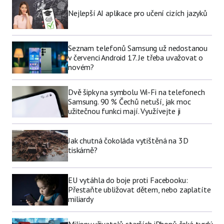
Nejlepší AI aplikace pro učení cizích jazyků
Seznam telefonů Samsung už nedostanou
v červenci Android 17. Je třeba uvažovat o
novém?
Dvě šipky na symbolu Wi-Fi na telefonech
Samsung. 90 % Čechů netuší, jak moc
užitečnou funkci mají. Využívejte ji
Jak chutná čokoláda vytištěná na 3D
tiskárně?
EU vytáhla do boje proti Facebooku:
Přestaňte ubližovat dětem, nebo zaplatíte
miliardy
Miliony uživatelů starších iPhonů čeká tvrdý