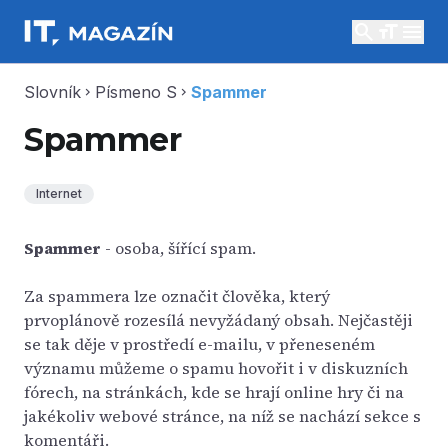
search
menu
Slovník
Písmeno S
Spammer
chevron_right
chevron_right
Spammer
Internet
Spammer
- osoba, šířící spam.
Za spammera lze označit člověka, který
prvoplánově rozesílá nevyžádaný obsah. Nejčastěji
se tak děje v prostředí e-mailu, v přeneseném
významu můžeme o spamu hovořit i v diskuzních
fórech, na stránkách, kde se hrají online hry či na
jakékoliv webové stránce, na níž se nachází sekce s
komentáři.