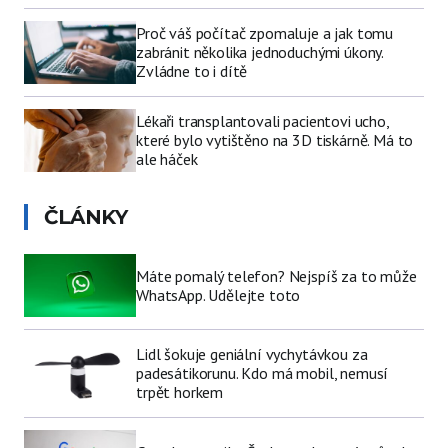
Proč váš počítač zpomaluje a jak tomu
zabránit několika jednoduchými úkony.
Zvládne to i dítě
Lékaři transplantovali pacientovi ucho,
které bylo vytištěno na 3D tiskárně. Má to
ale háček
ČLÁNKY
Máte pomalý telefon? Nejspíš za to může
WhatsApp. Udělejte toto
Lidl šokuje geniální vychytávkou za
padesátikorunu. Kdo má mobil, nemusí
trpět horkem