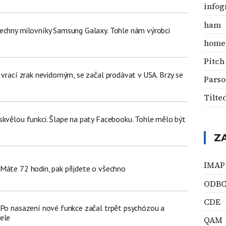
infog
ham
echny milovníky Samsung Galaxy. Tohle nám výrobci
home 
Pitch
 vrací zrak nevidomým, se začal prodávat v USA. Brzy se
Parso
Tilte
skvělou funkci. Šlape na paty Facebooku. Tohle mělo být
Z
IMAP
Máte 72 hodin, pak přijdete o všechno
ODB
CDE
 Po nasazení nové funkce začal trpět psychózou a
ele
QAM