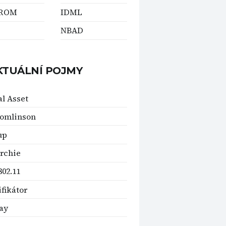
-ROM
IDML
NBAD
KTUÁLNÍ POJMY
al Asset
Tomlinson
up
rchie
802.11
ifikátor
ay