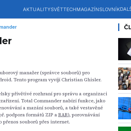
DALŠ
AKTUALITY
SVĚT
TECH
MAGAZÍN
SLOVNÍK
Č
mmander
der
ouborový manažer (správce souborů) pro
oid. Tento program vyvíjí Christian Ghisler.
lsky přívětivé rozhraní pro správu a organizaci
 zařízení. Total Commander nabízí funkce, jako
menovávání a mazání souborů, a také vestavěné
př. podpora formátů ZIP a
RAR
), porovnávání
 přenos souborů přes internet.