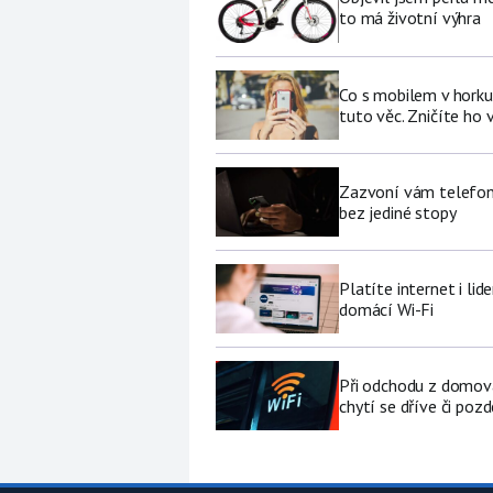
to má životní výhra
Co s mobilem v horku
tuto věc. Zničíte ho 
Zazvoní vám telefon 
bez jediné stopy
Platíte internet i li
domácí Wi-Fi
Při odchodu z domova
chytí se dříve či pozd