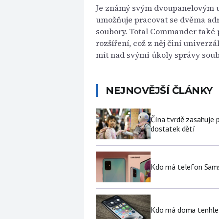
Je známý svým dvoupanelovým u
umožňuje pracovat se dvěma adre
soubory. Total Commander také 
rozšíření, což z něj činí univerzá
mít nad svými úkoly správy soub
NEJNOVĚJŠÍ ČLÁNKY
Čína tvrdě zasahuje 
dostatek dětí
Kdo má telefon Sams
Kdo má doma tenhle 