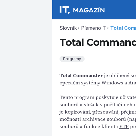
Slovník
Písmeno T
Total Co
chevron_right
chevron_right
Total Comman
Programy
Total Commander
je oblíbený s
operační systémy Windows a Andr
Tento program poskytuje uživate
souborů a složek v počítači nebo
je kopírování, přesouvání, přej
možnosti archivace souborů (na
souborů a funkce klienta
FTP
pro