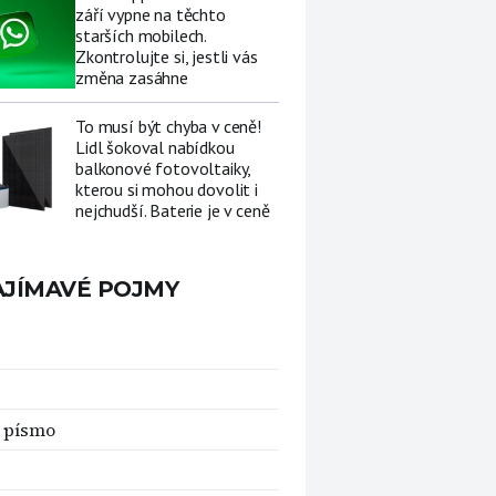
září vypne na těchto
starších mobilech.
Zkontrolujte si, jestli vás
změna zasáhne
To musí být chyba v ceně!
Lidl šokoval nabídkou
balkonové fotovoltaiky,
kterou si mohou dovolit i
nejchudší. Baterie je v ceně
AJÍMAVÉ POJMY
 písmo