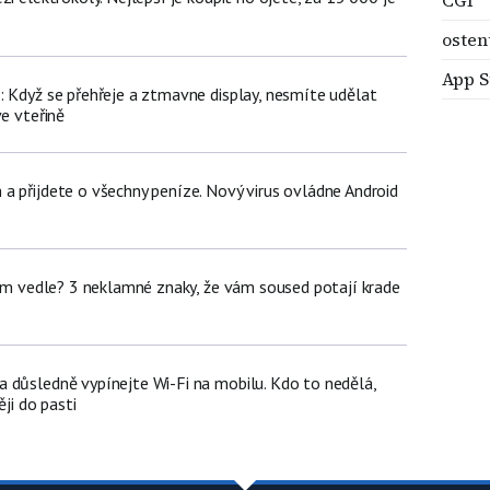
osten
App S
: Když se přehřeje a ztmavne display, nesmíte udělat
ve vteřině
a přijdete o všechny peníze. Nový virus ovládne Android
dem vedle? 3 neklamné znaky, že vám soused potají krade
 důsledně vypínejte Wi-Fi na mobilu. Kdo to nedělá,
ěji do pasti