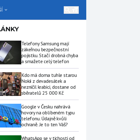
search
Í
expand_more
LÁNKY
Telefony Samsung mají
zákeřnou bezpečnostní
pojistku. Stačí drobná chyba
a smažete celý telefon
Kdo má doma tuhle starou
Nokii z devadesátek a
nezničil krabici, dostane od
sběratelů 25 000 Kč
Google v Česku nahrává
hovory na oblíbeném typu
telefonu. Údajně kvůli
ochraně. Je to ten Váš?
WhatsApp se v tichosti od