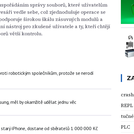
spořádáním správy souborů, které uživatelům
sáři vedle sebe, což zjednodušuje operace se
podporuje širokou škálu zásuvných modulů a
lní nástroj pro zkušené uživatele a ty, kteří chtějí
orů větší kontrolu.
proti robotickým společníkům, protože se nerodí
Z
crash
ung, měl by okamžitě udělat jednu věc
REPL
tučné
PLC
starý iPhone, dostane od sběratelů 1 000 000 Kč