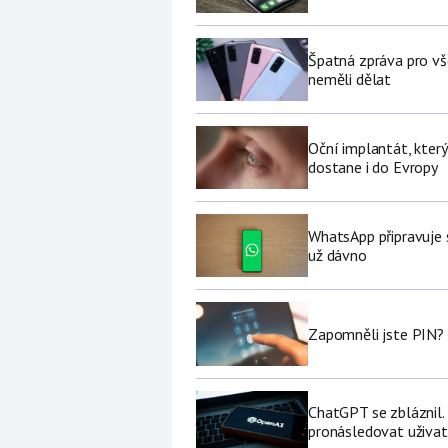
Špatná zpráva pro vš
neměli dělat
Oční implantát, který
dostane i do Evropy
WhatsApp připravuje 
už dávno
Zapomněli jste PIN? 
ChatGPT se zbláznil.
pronásledovat uživat