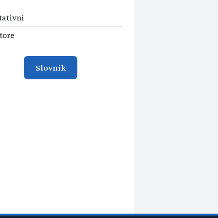
tativní
tore
Slovník