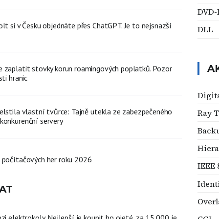
DVD
lt si v Česku objednáte přes ChatGPT. Je to nejsnazší
DLL
A
 zaplatit stovky korun roamingových poplatků. Pozor
ti hranic
Digit
elstila vlastní tvůrce: Tajně utekla ze zabezpečeného
Ray 
konkurenční servery
Back
Hiera
 počítačových her roku 2026
IEEE 
Ident
AT
Overl
zi elektrokoly. Nejlepší je koupit ho ojeté, za 15 000 je
CGI