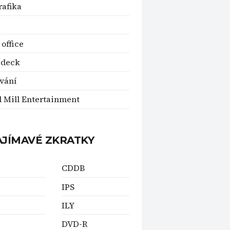
rafika
office
 deck
vání
d Mill Entertainment
AJÍMAVÉ ZKRATKY
CDDB
C
IPS
ILY
DVD-R