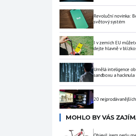
Revoluční novinka: Bo
světový systém
I v zemích EU můžete
dejte hlavně v blízkos
Umělá inteligence ob
sandboxu a hacknula 
20 nejprodávanějších
MOHLO BY VÁS ZAJÍM
Objevil jsem perlu me