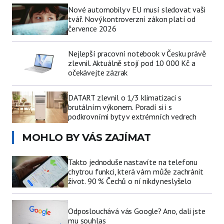
Nové automobily v EU musí sledovat vaši
tvář. Nový kontroverzní zákon platí od
července 2026
Nejlepší pracovní notebook v Česku právě
zlevnil. Aktuálně stojí pod 10 000 Kč a
očekávejte zázrak
DATART zlevnil o 1/3 klimatizaci s
brutálním výkonem. Poradí si i s
podkrovními byty v extrémních vedrech
MOHLO BY VÁS ZAJÍMAT
Takto jednoduše nastavíte na telefonu
chytrou funkci, která vám může zachránit
život. 90 % Čechů o ní nikdy neslyšelo
Odposlouchává vás Google? Ano, dali jste
mu souhlas