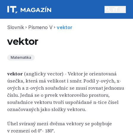
search
menu
Slovník
Písmeno V
vektor
chevron_right
chevron_right
vektor
Matematika
vektor
(anglicky vector) - Vektor je orientovaná
úsečka, která má velikost i směr. Podíl y-ových, x-
ových a z-ových souřadnic se musí rovnat jednomu
číslu. Jedná se o prvek vektorového prostoru,
souřadnice vektoru tvoří uspořádané n-tice čísel
označovaných jako složky vektoru.
Úhel svíraný mezi dvěma vektory se pohybuje
v rozmezí od 0°- 180°.