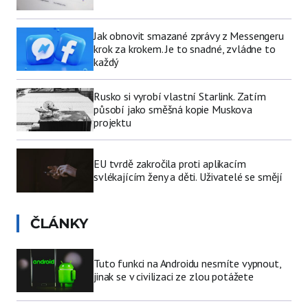
Jak obnovit smazané zprávy z Messengeru
krok za krokem. Je to snadné, zvládne to
každý
Rusko si vyrobí vlastní Starlink. Zatím
působí jako směšná kopie Muskova
projektu
EU tvrdě zakročila proti aplikacím
svlékajícím ženy a děti. Uživatelé se smějí
ČLÁNKY
Tuto funkci na Androidu nesmíte vypnout,
jinak se v civilizaci ze zlou potážete