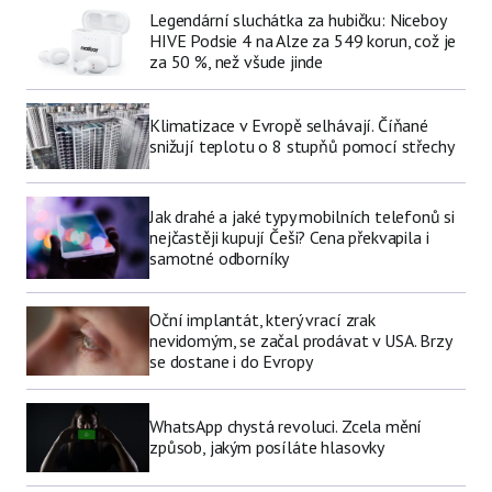
Legendární sluchátka za hubičku: Niceboy
HIVE Podsie 4 na Alze za 549 korun, což je
za 50 %, než všude jinde
Klimatizace v Evropě selhávají. Číňané
snižují teplotu o 8 stupňů pomocí střechy
Jak drahé a jaké typy mobilních telefonů si
nejčastěji kupují Češi? Cena překvapila i
samotné odborníky
Oční implantát, který vrací zrak
nevidomým, se začal prodávat v USA. Brzy
se dostane i do Evropy
WhatsApp chystá revoluci. Zcela mění
způsob, jakým posíláte hlasovky