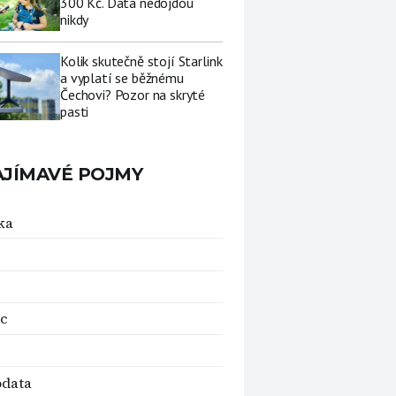
300 Kč. Data nedojdou
nikdy
Kolik skutečně stojí Starlink
a vyplatí se běžnému
Čechovi? Pozor na skryté
pasti
AJÍMAVÉ POJMY
ka
oc
odata