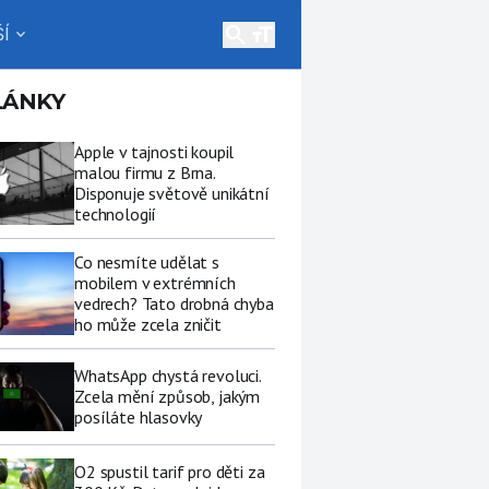
search
Í
expand_more
LÁNKY
Apple v tajnosti koupil
malou firmu z Brna.
Disponuje světově unikátní
technologií
Co nesmíte udělat s
mobilem v extrémních
vedrech? Tato drobná chyba
ho může zcela zničit
WhatsApp chystá revoluci.
Zcela mění způsob, jakým
posíláte hlasovky
O2 spustil tarif pro děti za