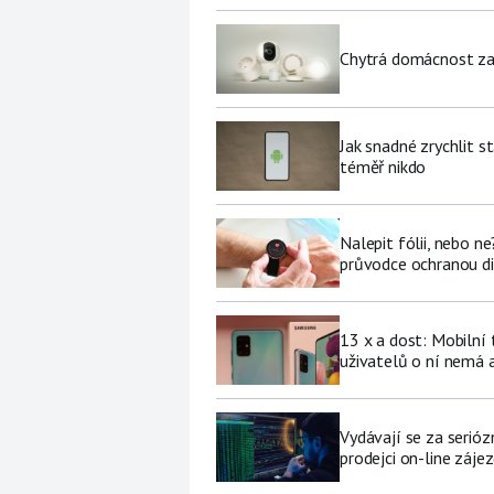
Chytrá domácnost za p
Jak snadné zrychlit s
téměř nikdo
Nalepit fólii, nebo n
průvodce ochranou di
13 x a dost: Mobilní
uživatelů o ní nemá a
Vydávají se za serióz
prodejci on-line záje