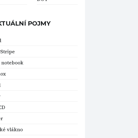
KTUÁLNÍ POJMY
d
rStripe
 notebook
dox
l
r
CD
er
ké vlákno