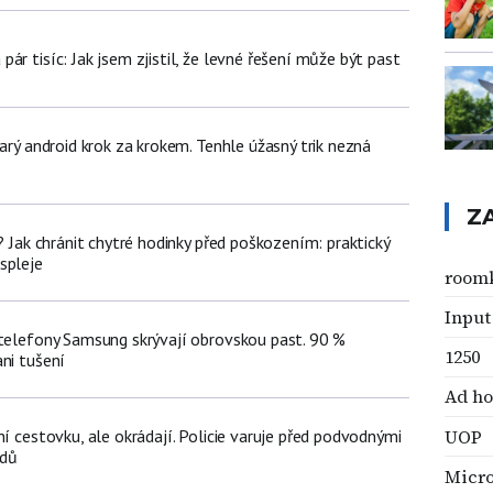
ár tisíc: Jak jsem zjistil, že levné řešení může být past
tarý android krok za krokem. Tenhle úžasný trik nezná
Z
e? Jak chránit chytré hodinky před poškozením: praktický
spleje
room
Input
 telefony Samsung skrývají obrovskou past. 90 %
1250
ni tušení
Ad h
UOP
ní cestovku, ale okrádají. Policie varuje před podvodnými
zdů
Micr