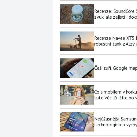
Recenze: SoundCore S
zvuk, ale zajistí i do
Recenze Navee XT5 M
robustní tank z Alzy j
Češi zuří. Google map
Co s mobilem v horku
tuto věc. Zničíte ho 
Nejúžasnější Samsung
technologickou vychy