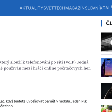
DALŠ
AKTUALITY
SVĚT
TECH
MAGAZÍN
SLOVNÍK
Č
terý slouží k telefonování po síti (
VoIP
). Jedná
jně používán mezi hráči online počítačových her.
lat, když budete uvolňovat paměť v mobilu. Jeden klik
 všechno