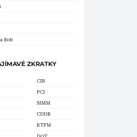
G
 a Bob
AJÍMAVÉ ZKRATKY
CIR
PCI
SIMM
CDDB
RTFM
DOT