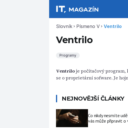
Slovník
Písmeno V
Ventrilo
chevron_right
chevron_right
Ventrilo
Programy
Ventrilo
je počítačový program, k
se o proprietární sofware. Je ho
NEJNOVĚJŠÍ ČLÁNKY
Co nikdy nesmíte udě
vás může připravit o