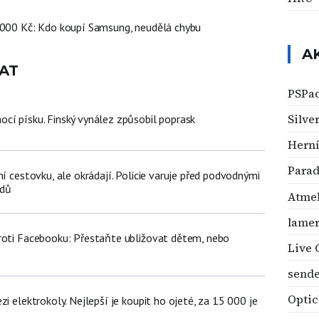
 000 Kč: Kdo koupí Samsung, neudělá chybu
A
AT
PSPa
Silve
cí písku. Finský vynález způsobil poprask
Herní
Para
ní cestovku, ale okrádají. Policie varuje před podvodnými
zdů
Atme
lame
roti Facebooku: Přestaňte ubližovat dětem, nebo
Live 
send
Optic
zi elektrokoly. Nejlepší je koupit ho ojeté, za 15 000 je