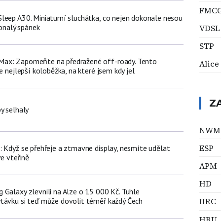
FMC
leep A30. Miniaturní sluchátka, co nejen dokonale nesou
konalý spánek
VDSL
STP
ax: Zapomeňte na předražené off-roady. Tento
Alice
e nejlepší koloběžka, na které jsem kdy jel
Z
y selhaly
NWM
ESP
: Když se přehřeje a ztmavne display, nesmíte udělat
ve vteřině
APM
HD
 Galaxy zlevnili na Alze o 15 000 Kč. Tuhle
távku si teď může dovolit téměř každý Čech
IIRC
HRU