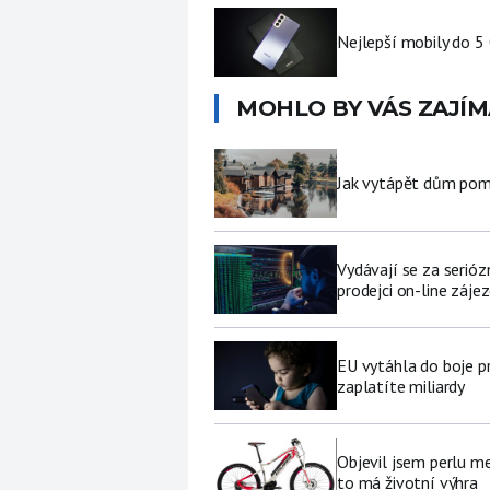
Nejlepší mobily do 5
MOHLO BY VÁS ZAJÍM
Jak vytápět dům pomo
Vydávají se za serióz
prodejci on-line záje
EU vytáhla do boje p
zaplatíte miliardy
Objevil jsem perlu me
to má životní výhra