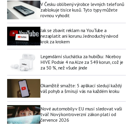
V Česku oblíbený výrobce levných telefonů
zablokuje tisíce kusů. Tyto typy můžete
rovnou vyhodit
Jak se zbavit reklam na YouTube a
nezaplatit ani korunu. Jednoduchý návod
krok za krokem
Legendární sluchátka za hubičku: Niceboy
HIVE Podsie 4 na Alze za 549 korun, což je
za 50 %, než všude jinde
Okamžitě smažte: 5 aplikací sledují každý
váš pohyb a šmírují vás na každém kroku
Nové automobily v EU musí sledovat vaši
tvář. Nový kontroverzní zákon platí od
července 2026