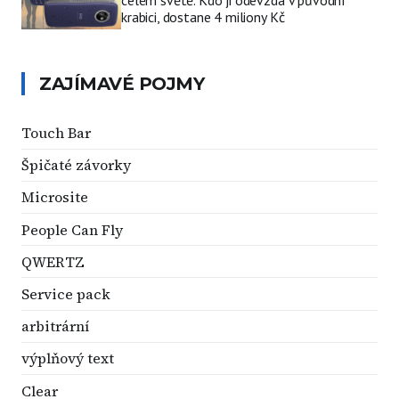
celém světě. Kdo ji odevzdá v původní
krabici, dostane 4 miliony Kč
ZAJÍMAVÉ POJMY
Touch Bar
Špičaté závorky
Microsite
People Can Fly
QWERTZ
Service pack
arbitrární
výplňový text
Clear