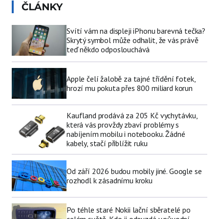
ČLÁNKY
Svítí vám na displeji iPhonu barevná tečka?
Skrytý symbol může odhalit, že vás právě
teď někdo odposlouchává
Apple čelí žalobě za tajné třídění fotek,
hrozí mu pokuta přes 800 miliard korun
Kaufland prodává za 205 Kč vychytávku,
která vás provždy zbaví problémy s
nabíjením mobilu i notebooku. Žádné
kabely, stačí přiblížit ruku
Od září 2026 budou mobily jiné. Google se
rozhodl k zásadnímu kroku
Po téhle staré Nokii lační sběratelé po