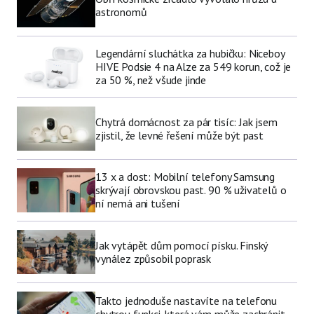
astronomů
Legendární sluchátka za hubičku: Niceboy
HIVE Podsie 4 na Alze za 549 korun, což je
za 50 %, než všude jinde
Chytrá domácnost za pár tisíc: Jak jsem
zjistil, že levné řešení může být past
13 x a dost: Mobilní telefony Samsung
skrývají obrovskou past. 90 % uživatelů o
ní nemá ani tušení
Jak vytápět dům pomocí písku. Finský
vynález způsobil poprask
Takto jednoduše nastavíte na telefonu
chytrou funkci, která vám může zachránit