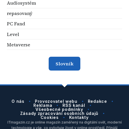
Audiosystém
repasovaný
PC Fand
Level
Metaverse
Slovník
O nás
Provozovatel webu
Redakce
Reklama
RSS kanál
Všeobecné podmínky
Zásady zpracování osobních údajů
Cookies
Kontakty
ITmagazin.cz je online magazín zaměřený na digitální svět, moderní
technologie a vše, co ovlivňuje život v online prostředí. Přináší