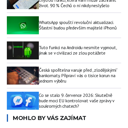
život. 90 % Čechů o ní nikdy neslyšelo
WhatsApp spouští revoluční aktualizaci.
Šťastní budou především majitelé iPhonů
Tuto funkci na Androidu nesmíte vypnout,
jinak se v civilizaci ze zlou potážete
Česká spořitelna varuje před „zlodějskými“
bankomaty. Připraví vás o tisíce korun na
jednom výběru
Co se stalo 9. července 2026: Skutečně
bude moci EU kontrolovat vaše zprávy v
soukromých chatech?
MOHLO BY VÁS ZAJÍMAT