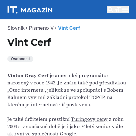
search
menu
Slovník
Písmeno V
Vint Cerf
chevron_right
chevron_right
Vint Cerf
Osobnosti
Vinton Gray Cerf
je americký programátor
narozený v roce 1943. Je znám také pod přezdívkou
„Otec internetu“, jelikož se ve spolupráci s Bobem
Kahnem vyvinul základní protokol TCP/IP, na
kterém je internetová síť postavena.
Je také držitelem prestižní
Turingovy ceny
z roku
2004 a v současné době je i jako 74letý senior stále
aktivní ve společnosti
Google
.