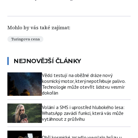
Mohlo by vás také zajímat:
Turingova cena
NEJNOVĚJŠÍ ČLÁNKY
Vědci testují na oběžné dráze nový
kosmický motor, který nepotřebuje palivo.
Technologie může otevřít lidstvu vesmír
dokořán
Volání a SMS i uprostřed hlubokého lesa:
WhatsApp zavádí funkci, která vás může
vytáhnout z průšvihu
Obří kosmické zrcadlo vyvolalo hrůzu u