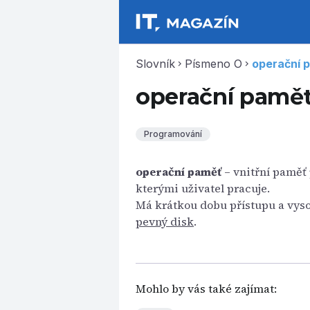
Slovník
Písmeno O
operační 
chevron_right
chevron_right
operační pamě
Programování
operační paměť
– vnitřní paměť 
kterými uživatel pracuje.
Má krátkou dobu přístupu a vysok
pevný disk
.
Mohlo by vás také zajímat: