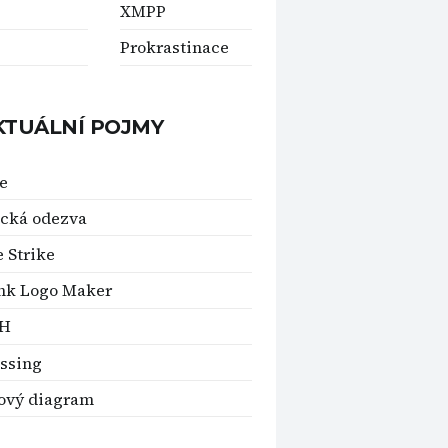
XMPP
Prokrastinace
KTUÁLNÍ POJMY
e
cká odezva
e Strike
nk Logo Maker
H
ssing
ový diagram