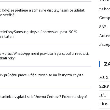
nabo
: Když se přehřeje a ztmavne display, nesmíte udělat
ve vteřině
Comp
SAR
 telefony Samsung skrývají obrovskou past. 90 %
Acti
ni tušení
Face
v práci. WhatsApp mění pravidla hry a spouští revoluci,
ekali roky
Z
u v průběhu práce. Příští týden se na český trh chystá
MUX
SERP
H/T
Starlink a vyplatí se běžnému Čechovi? Pozor na skryté
FiOS