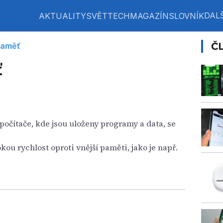
DALŠ
AKTUALITY
SVĚT
TECH
MAGAZÍN
SLOVNÍK
Č
paměť
ť
počítače, kde jsou uloženy programy a data, se
ou rychlost oproti vnější paměti, jako je např.