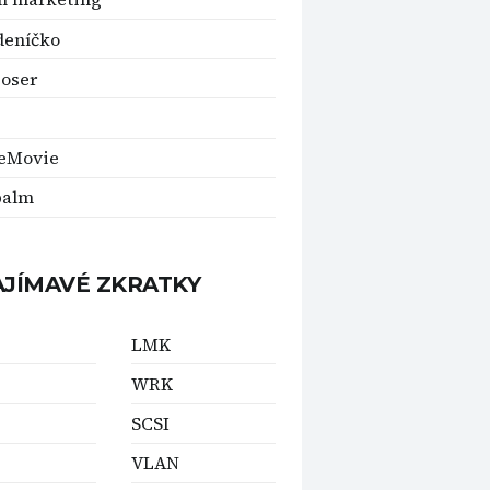
deníčko
oser
veMovie
palm
AJÍMAVÉ ZKRATKY
LMK
WRK
SCSI
VLAN