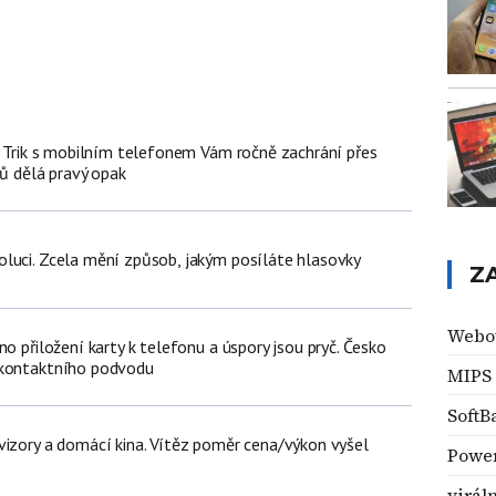
n: Trik s mobilním telefonem Vám ročně zachrání přes
čů dělá pravý opak
luci. Zcela mění způsob, jakým posíláte hlasovky
Z
Webov
no přiložení karty k telefonu a úspory jsou pryč. Česko
zkontaktního podvodu
MIPS
SoftB
vizory a domácí kina. Vítěz poměr cena/výkon vyšel
Power
virál