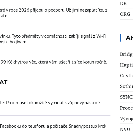
DB
é v roce 2026 přijdou o podporu. Už jimi nezaplatíte, z
ORG
láte
nku. Tyto předměty v domácnosti zabíjí signál z Wi-Fi
A
ejte ho jinam
Bridg
399 Kč chytrou věc, která vám ušetří tisíce korun ročně.
Hapti
Castl
AT
Sothi
SYNC
le: Proč musel okamžitě vypnout svůj nový nástroj?
Proce
Vývoj
 Facebooku do telefonu a počítače. Snadný postup krok
NVU