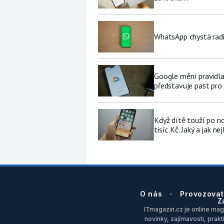
WhatsApp chystá radi
Google mění pravidla
představuje past pro 
Když dítě touží po no
tisíc Kč. Jaký a jak ne
O nás
Provozovat
Z
ITmagazin.cz je online maga
novinky, zajímavosti, prakt