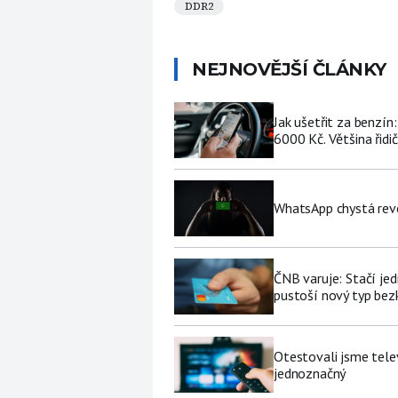
DDR2
NEJNOVĚJŠÍ ČLÁNKY
Jak ušetřit za benzí
6000 Kč. Většina řidi
WhatsApp chystá revo
ČNB varuje: Stačí jed
pustoší nový typ be
Otestovali jsme tele
jednoznačný