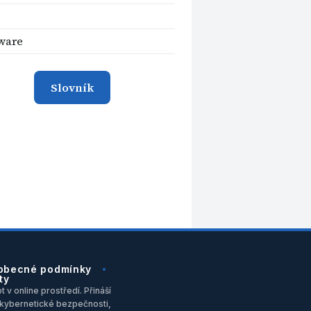
ware
Slovník
obecné podmínky
ty
 v online prostředí. Přináší
u, kybernetické bezpečnosti,