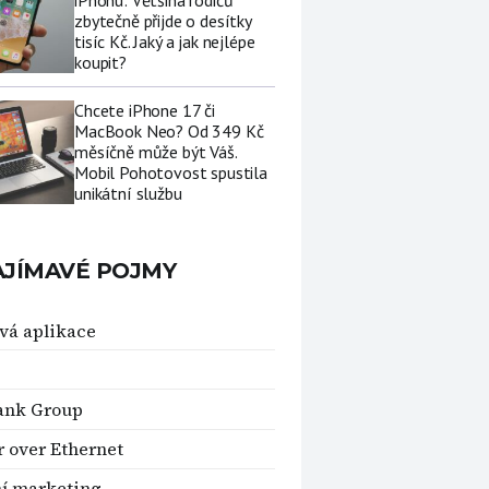
iPhonu: Většina rodičů
zbytečně přijde o desítky
tisíc Kč. Jaký a jak nejlépe
koupit?
Chcete iPhone 17 či
MacBook Neo? Od 349 Kč
měsíčně může být Váš.
Mobil Pohotovost spustila
unikátní službu
AJÍMAVÉ POJMY
á aplikace
ank Group
 over Ethernet
ní marketing