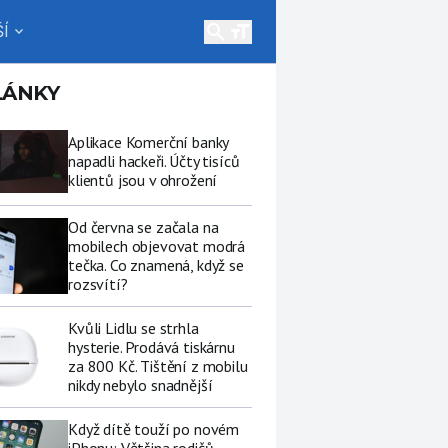
search
Í
expand_more
LÁNKY
Aplikace Komerční banky
napadli hackeři. Účty tisíců
klientů jsou v ohrožení
Od června se začala na
mobilech objevovat modrá
tečka. Co znamená, když se
rozsvítí?
Kvůli Lidlu se strhla
hysterie. Prodává tiskárnu
za 800 Kč. Tištění z mobilu
nikdy nebylo snadnější
Když dítě touží po novém