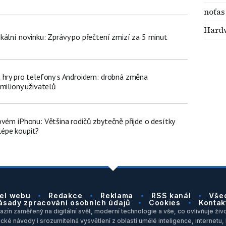
noťas
Hard
kální novinku: Zprávy po přečtení zmizí za 5 minut
 hry pro telefony s Androidem: drobná změna
miliony uživatelů
vém iPhonu: Většina rodičů zbytečně přijde o desítky
jlépe koupit?
el webu
Redakce
Reklama
RSS kanál
Vše
ásady zpracování osobních údajů
Cookies
Kontak
zín zaměřený na digitální svět, moderní technologie a vše, co ovlivňuje život
ické návody i srozumitelná vysvětlení z oblasti umělé inteligence, internet