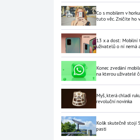
Co s mobilem v horku
tuto věc. Zničíte ho 
13 x a dost: Mobilní
uživatelů o ní nemá a
Konec zvedání mobilu 
na kterou uživatelé č
Myš, která chladí ruk
revoluční novinka
Kolik skutečně stojí 
pasti