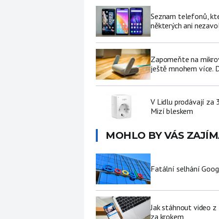
Seznam telefonů, kter
některých ani nezavo
Zapomeňte na mikrovl
ještě mnohem více. D
V Lidlu prodávají za 
Mizí bleskem
MOHLO BY VÁS ZAJÍM
Fatální selhání Goog
Jak stáhnout video z
za krokem