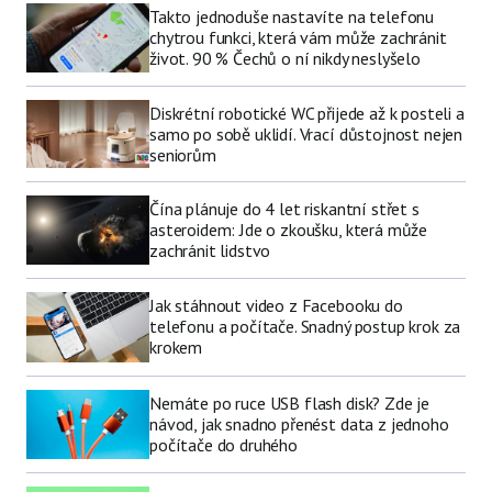
Takto jednoduše nastavíte na telefonu
chytrou funkci, která vám může zachránit
život. 90 % Čechů o ní nikdy neslyšelo
Diskrétní robotické WC přijede až k posteli a
samo po sobě uklidí. Vrací důstojnost nejen
seniorům
Čína plánuje do 4 let riskantní střet s
asteroidem: Jde o zkoušku, která může
zachránit lidstvo
Jak stáhnout video z Facebooku do
telefonu a počítače. Snadný postup krok za
krokem
Nemáte po ruce USB flash disk? Zde je
návod, jak snadno přenést data z jednoho
počítače do druhého