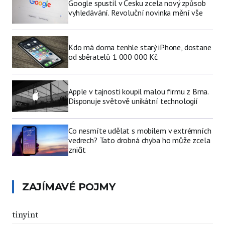
Google spustil v Česku zcela nový způsob
vyhledávání. Revoluční novinka mění vše
Kdo má doma tenhle starý iPhone, dostane
od sběratelů 1 000 000 Kč
Apple v tajnosti koupil malou firmu z Brna.
Disponuje světově unikátní technologií
Co nesmíte udělat s mobilem v extrémních
vedrech? Tato drobná chyba ho může zcela
zničit
ZAJÍMAVÉ POJMY
tinyint