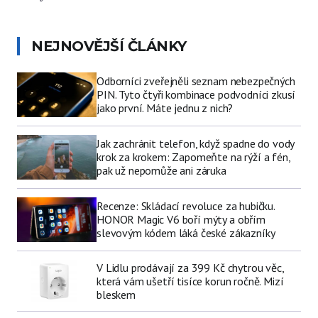
NEJNOVĚJŠÍ ČLÁNKY
Odborníci zveřejněli seznam nebezpečných
PIN. Tyto čtyři kombinace podvodníci zkusí
jako první. Máte jednu z nich?
Jak zachránit telefon, když spadne do vody
krok za krokem: Zapomeňte na rýží a fén,
pak už nepomůže ani záruka
Recenze: Skládací revoluce za hubičku.
HONOR Magic V6 boří mýty a obřím
slevovým kódem láká české zákazníky
V Lidlu prodávají za 399 Kč chytrou věc,
která vám ušetří tisíce korun ročně. Mizí
bleskem