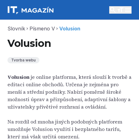
search
menu
Slovník
Písmeno V
Volusion
chevron_right
chevron_right
Volusion
Tvorba webu
Volusion
je online platforma, která slouží k tvorbě a
editaci online obchodů. Určena je zejména pro
menší a střední podniky. Nabízí poměrně široké
možnosti úprav a přizpůsobení, adaptivní šablony a
uživatelsky přívětivé rozhraní a ovládání.
Na rozdíl od mnoha jiných podobných platforem
umožňuje Volusion využití i bezplatného tarifu,
který má však určitá omezení.