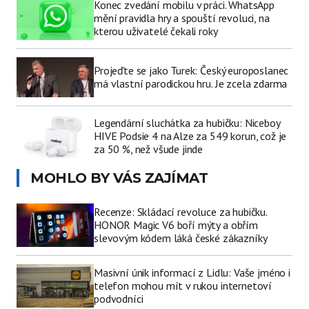
Konec zvedání mobilu v práci. WhatsApp
mění pravidla hry a spouští revoluci, na
kterou uživatelé čekali roky
Projeďte se jako Turek: Český europoslanec
má vlastní parodickou hru. Je zcela zdarma
Legendární sluchátka za hubičku: Niceboy
HIVE Podsie 4 na Alze za 549 korun, což je
za 50 %, než všude jinde
MOHLO BY VÁS ZAJÍMAT
Recenze: Skládací revoluce za hubičku.
HONOR Magic V6 boří mýty a obřím
slevovým kódem láká české zákazníky
Masivní únik informací z Lidlu: Vaše jméno i
telefon mohou mít v rukou internetoví
podvodníci