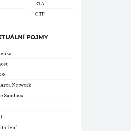
ETA
OTP
KTUÁLNÍ POJMY
jebka
host
OS
 Area Network
le Sandbox
l
itativní