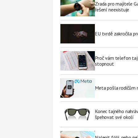
Zrada pro majitele G
řešení neexistuje
EU tvrdě zakročila pr
Proč vám telefon tajn
stopnout
Meta pošla rodičům no
Konec tajného nahráv
špehovat své okolí
Nalepit fólii, nebo n