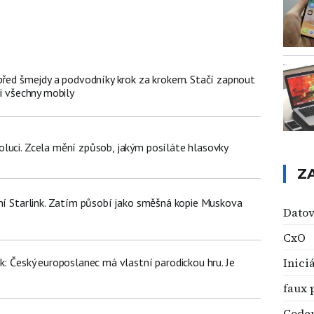
 před šmejdy a podvodníky krok za krokem. Stačí zapnout
ji všechny mobily
luci. Zcela mění způsob, jakým posíláte hlasovky
Z
tní Starlink. Zatím působí jako směšná kopie Muskova
Datov
CxO
Inici
k: Český europoslanec má vlastní parodickou hru. Je
faux 
Code