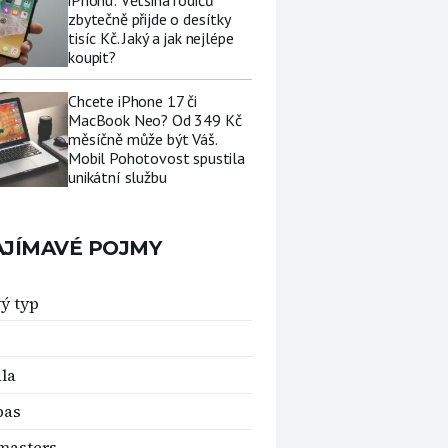
iPhonu: Většina rodičů
zbytečně přijde o desítky
tisíc Kč. Jaký a jak nejlépe
koupit?
Chcete iPhone 17 či
MacBook Neo? Od 349 Kč
měsíčně může být Váš.
Mobil Pohotovost spustila
unikátní službu
AJÍMAVÉ POJMY
ý typ
ála
pas
masters