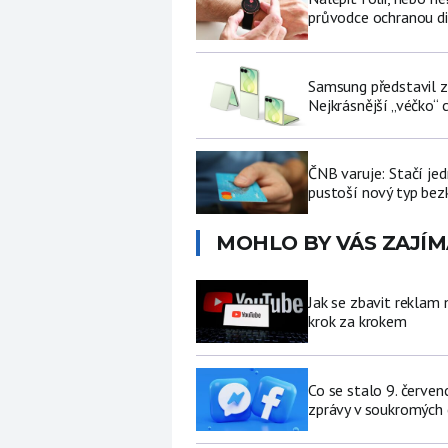
průvodce ochranou di
Samsung představil zá
Nejkrásnější „véčko“ c
ČNB varuje: Stačí jed
pustoší nový typ be
MOHLO BY VÁS ZAJÍM
Jak se zbavit reklam
krok za krokem
Co se stalo 9. červe
zprávy v soukromých