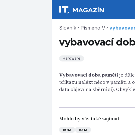
Slovník
Písmeno V
vybavovac
chevron_right
chevron_right
vybavovací do
Hardware
Vybavovací doba paměti
je důle
příkazu nalézt něco v paměti a 
data objeví na sběrnici). Obvyk
Mohlo by vás také zajímat:
ROM
RAM