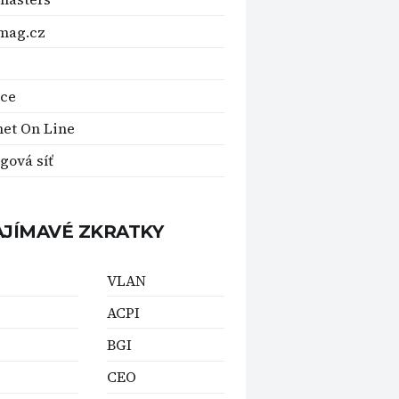
mag.cz
kce
net On Line
gová síť
AJÍMAVÉ ZKRATKY
VLAN
ACPI
BGI
CEO