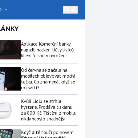
search
Í
expand_more
LÁNKY
Aplikace Komerční banky
napadli hackeři. Účty tisíců
klientů jsou v ohrožení
Od června se začala na
mobilech objevovat modrá
tečka. Co znamená, když se
rozsvítí?
Kvůli Lidlu se strhla
hysterie. Prodává tiskárnu
za 800 Kč. Tištění z mobilu
nikdy nebylo snadnější
Když dítě touží po novém