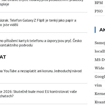
BPM
spleje
PNO
zrak. Telefon Galaxy Z Flip8 je tenký jako papír a
o jste viděli
A
no přiložení karty k telefonu a úspory jsou pryč. Česko
Samo
zkontaktního podvodu
local
AT
MS-D
Wide
 na YouTube a nezaplatit ani korunu. Jednoduchý návod
Goog
vim
nce 2026: Skutečně bude moci EU kontrolovat vaše
Kerne
 chatech?
Kvant