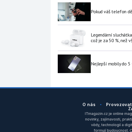
Pokud váš telefon děl
Legendární sluchátka
což je za 50 %, než v
Nejlepší mobily do 5
O nás
Provozovat
Z
ITmagazin.cz je online maga
novinky, zajímavosti, prakt
vědy, technologií a dig
formují budoucnost. 