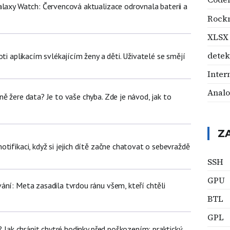
alaxy Watch: Červencová aktualizace odrovnala baterii a
Rock
XLSX
dete
oti aplikacím svlékajícím ženy a děti. Uživatelé se smějí
Inter
Analo
ě žere data? Je to vaše chyba. Zde je návod, jak to
Z
tifikaci, když si jejich dítě začne chatovat o sebevraždě
SSH
GPU
ání: Meta zasadila tvrdou ránu všem, kteří chtěli
BTL
GPL
e? Jak chránit chytré hodinky před poškozením: praktický