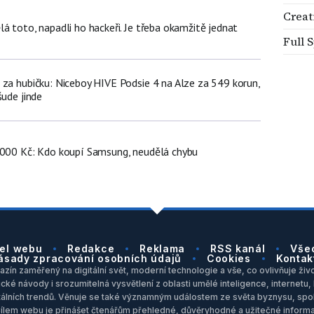
Creat
á toto, napadli ho hackeři. Je třeba okamžitě jednat
Full 
 za hubičku: Niceboy HIVE Podsie 4 na Alze za 549 korun,
šude jinde
 000 Kč: Kdo koupí Samsung, neudělá chybu
el webu
Redakce
Reklama
RSS kanál
Vše
ásady zpracování osobních údajů
Cookies
Kontak
zín zaměřený na digitální svět, moderní technologie a vše, co ovlivňuje život
ické návody i srozumitelná vysvětlení z oblasti umělé inteligence, internet
itálních trendů. Věnuje se také významným událostem ze světa byznysu, spol
Cílem webu je přinášet čtenářům přehledné, důvěryhodné a užitečné inform