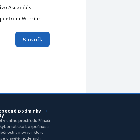
ive Assembly
Spectrum Warrior
Slovník
obecné podmínky
ty
 v online prostředí. Přináší
u, kybernetické bezpečnosti,
ečnosti a inovací, které
ace o světě moderních