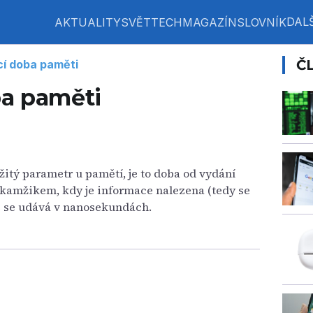
DALŠ
AKTUALITY
SVĚT
TECH
MAGAZÍN
SLOVNÍK
Č
í doba paměti
ba paměti
žitý parametr u pamětí, je to doba od vydání
okamžikem, kdy je informace nalezena (tedy se
le se udává v nanosekundách.