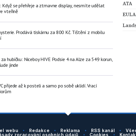
ATA
: Když se přehřeje a ztmavne display, nesmíte udělat
ve vteřině
EULA
Land
 hysterie. Prodává tiskárnu za 800 Kč. Tištění z mobilu
í
 za hubičku: Niceboy HIVE Podsie 4 na Alze za 549 korun,
šude jinde
C přijede až k posteli a samo po sobě uklidí. Vrací
niorům
el webu
Redakce
Reklama
RSS kanál
Vše
ásady zpracování osobních údajů
Cookies
Kontak