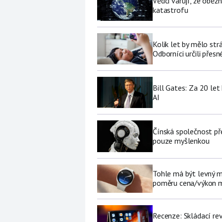
Vědci varují, že obě
katastrofu
Kolik let by mělo str
Odborníci určili přesn
Bill Gates: Za 20 le
AI
Čínská společnost př
pouze myšlenkou
Tohle má být levný 
poměru cena/výkon m
Recenze: Skládací re