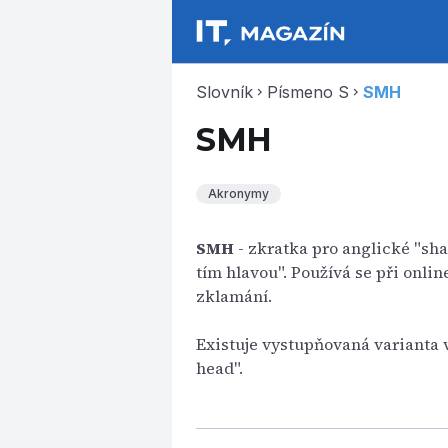
Slovník
Písmeno S
SMH
chevron_right
chevron_right
SMH
Akronymy
SMH
- zkratka pro anglické "sh
tím hlavou". Používá se při onli
zklamání.
Existuje vystupňovaná varianta
head".