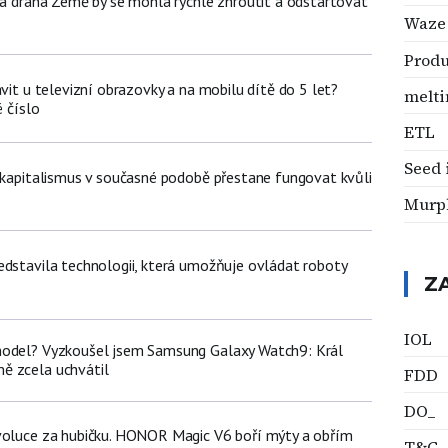
žná dráha Země by se mohla rychle zhroutit a odstartovat
Waze
Produ
ávit u televizní obrazovky a na mobilu dítě do 5 let?
melti
é číslo
ETL
Seed 
t kapitalismus v současné podobě přestane fungovat kvůli
Murp
edstavila technologii, která umožňuje ovládat roboty
Z
IOL
model? Vyzkoušel jsem Samsung Galaxy Watch9: Král
ě zcela uchvátil
FDD
DO_
voluce za hubičku. HONOR Magic V6 boří mýty a obřím
T&C