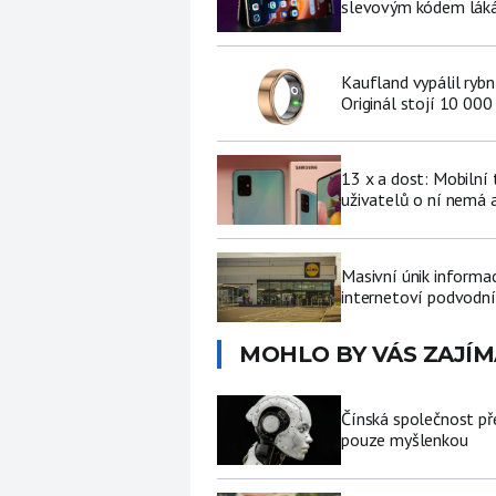
slevovým kódem láká
Kaufland vypálil ryb
Originál stojí 10 000
13 x a dost: Mobilní
uživatelů o ní nemá a
Masivní únik informa
internetoví podvodní
MOHLO BY VÁS ZAJÍM
Čínská společnost př
pouze myšlenkou