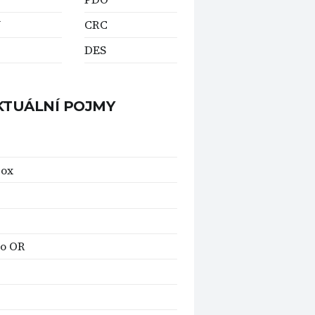
Y
CRC
DES
KTUÁLNÍ POJMY
box
lo OR