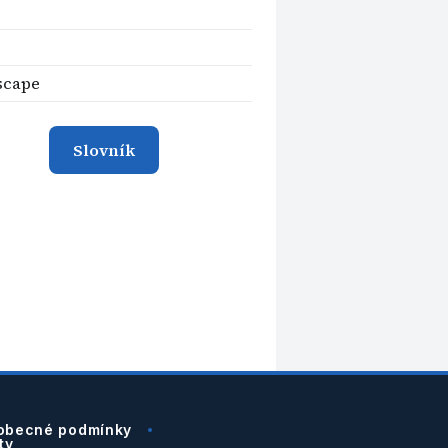
scape
Slovník
obecné podmínky
ty