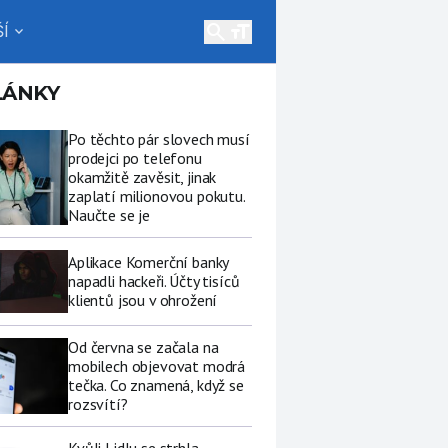
search
Í
expand_more
LÁNKY
Po těchto pár slovech musí
prodejci po telefonu
okamžitě zavěsit, jinak
zaplatí milionovou pokutu.
Naučte se je
Aplikace Komerční banky
napadli hackeři. Účty tisíců
klientů jsou v ohrožení
Od června se začala na
mobilech objevovat modrá
tečka. Co znamená, když se
rozsvítí?