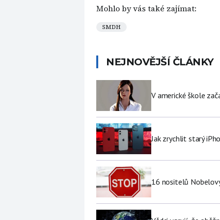
Mohlo by vás také zajímat:
SMDH
NEJNOVĚJŠÍ ČLÁNKY
V americké škole zač
Jak zrychlit starý iP
16 nositelů Nobelovy