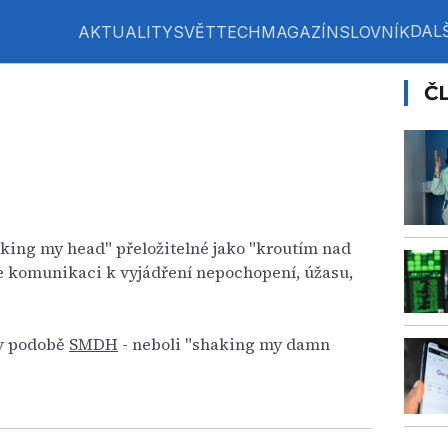
DALŠ
AKTUALITY
SVĚT
TECH
MAGAZÍN
SLOVNÍK
Č
aking my head" přeložitelné jako "kroutím nad
ne komunikaci k vyjádření nepochopení, úžasu,
 v podobě
SMDH
- neboli "shaking my damn