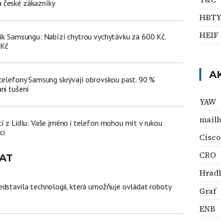
 české zákazníky
HBT
HEIF
ník Samsungu: Nabízí chytrou vychytávku za 600 Kč.
 Kč
A
 telefony Samsung skrývají obrovskou past. 90 %
ni tušení
YAW
mail
cí z Lidlu: Vaše jméno i telefon mohou mít v rukou
ci
Cisco
CRO
AT
Hrad
edstavila technologii, která umožňuje ovládat roboty
Graf
ENB