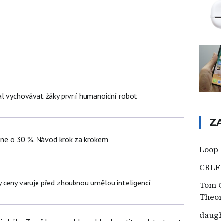
al vychovávat žáky první humanoidní robot
Z
hone o 30 %. Návod krok za krokem
Loop
CRLF
 ceny varuje před zhoubnou umělou inteligencí
Tom C
Theo
daug