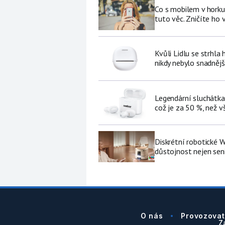
Co s mobilem v horku
tuto věc. Zničíte ho 
Kvůli Lidlu se strhla
nikdy nebylo snadnějš
Legendární sluchátka
což je za 50 %, než v
Diskrétní robotické W
důstojnost nejen se
O nás
Provozovat
Z