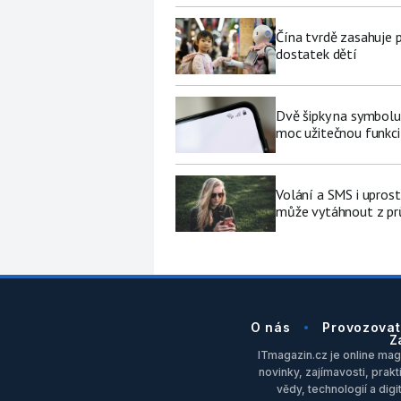
Čína tvrdě zasahuje 
dostatek dětí
Dvě šipky na symbolu
moc užitečnou funkci 
Volání a SMS i upros
může vytáhnout z pr
O nás
Provozovat
Z
ITmagazin.cz je online maga
novinky, zajímavosti, prakt
vědy, technologií a dig