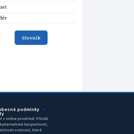
net
dér
Slovník
obecné podmínky
ty
 v online prostředí. Přináší
u, kybernetické bezpečnosti,
ečnosti a inovací, které