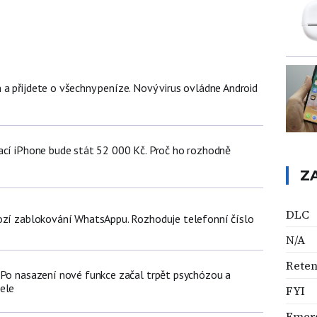
a přijdete o všechny peníze. Nový virus ovládne Android
ací iPhone bude stát 52 000 Kč. Proč ho rozhodně
Z
DLC
ozí zablokování WhatsAppu. Rozhoduje telefonní číslo
N/A
Rete
 Po nasazení nové funkce začal trpět psychózou a
ele
FYI
Emer