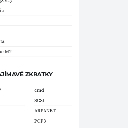
ic
ita
ac M2
AJÍMAVÉ ZKRATKY
W
cmd
SCSI
ARPANET
POP3