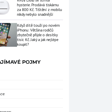
Kvůli Lidlu se strhla
hysterie. Prodává tiskárnu
za 800 Kč. Tištění z mobilu
nikdy nebylo snadnější
Když dítě touží po novém
iPhonu: Většina rodičů
zbytečně přijde o desítky
tisíc Kč. Jaký a jak nejlépe
koupit?
AJÍMAVÉ POJMY
nce
gency