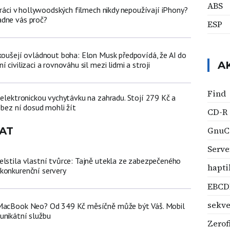
ABS
poráci v hollywoodských filmech nikdy nepoužívají iPhony?
adne vás proč?
ESP
okoušejí ovládnout boha: Elon Musk předpovídá, že AI do
A
 civilizaci a rovnováhu sil mezi lidmi a stroji
Find
 elektronickou vychytávku na zahradu. Stojí 279 Kč a
 bez ní dosud mohli žít
CD-R
AT
GnuC
Serve
elstila vlastní tvůrce: Tajně utekla ze zabezpečeného
hapti
konkurenční servery
EBCD
sekv
 MacBook Neo? Od 349 Kč měsíčně může být Váš. Mobil
unikátní službu
Zerofi