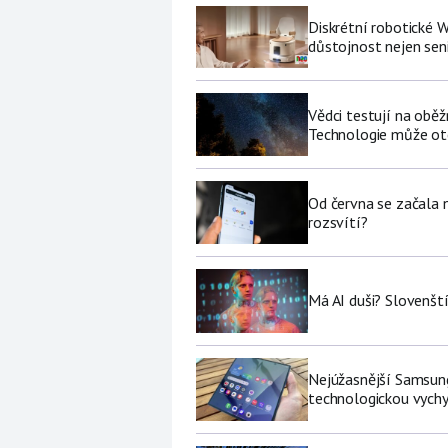
Diskrétní robotické W
důstojnost nejen se
Vědci testují na oběž
Technologie může ote
Od června se začala 
rozsvítí?
Má AI duši? Slovenští
Nejúžasnější Samsung
technologickou vychy