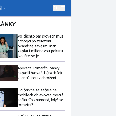
search
Í
expand_more
LÁNKY
Po těchto pár slovech musí
prodejci po telefonu
okamžitě zavěsit, jinak
zaplatí milionovou pokutu.
Naučte se je
Aplikace Komerční banky
napadli hackeři. Účty tisíců
klientů jsou v ohrožení
Od června se začala na
mobilech objevovat modrá
tečka. Co znamená, když se
rozsvítí?