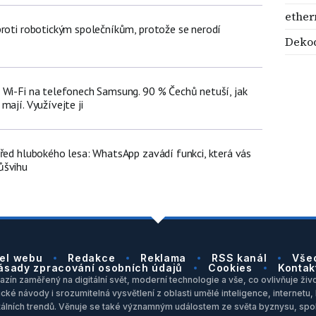
ether
proti robotickým společníkům, protože se nerodí
Deko
 Wi-Fi na telefonech Samsung. 90 % Čechů netuší, jak
mají. Využívejte ji
třed hlubokého lesa: WhatsApp zavádí funkci, která vás
ůšvihu
el webu
Redakce
Reklama
RSS kanál
Vše
ásady zpracování osobních údajů
Cookies
Kontak
zín zaměřený na digitální svět, moderní technologie a vše, co ovlivňuje život
ické návody i srozumitelná vysvětlení z oblasti umělé inteligence, internet
itálních trendů. Věnuje se také významným událostem ze světa byznysu, spol