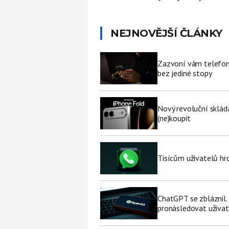
NEJNOVĚJŠÍ ČLÁNKY
Zazvoní vám telefon 
bez jediné stopy
Nový revoluční sklád
(ne)koupit
Tisícům uživatelů hr
ChatGPT se zbláznil.
pronásledovat uživat