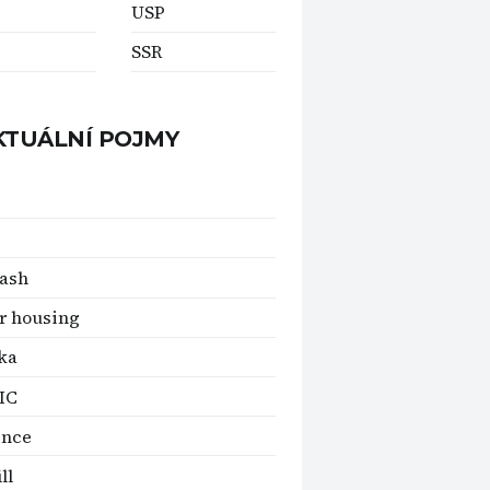
USP
SSR
KTUÁLNÍ POJMY
ash
r housing
ka
IC
ence
ll