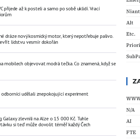
C přijede až k posteli a samo po sobě uklidí. Vrací
Niant
niorům
Alt
Etc.
né dráze nový kosmický motor, který nepotřebuje palivo.
vřít lidstvu vesmír dokořán
Prior
SubP
na mobilech objevovat modrá tečka. Co znamená, když se
Z
 odborníci udělali znepokojující experiment
WW
N/A
 Galaxy zlevnili na Alze o 15 000 Kč. Tuhle
AI
távku si teď může dovolit téměř každý Čech
FTE