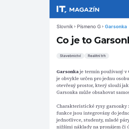
Slovník
Písmeno G
Garsonka
chevron_right
chevron_right
Co je to Garson
Stavebnictví
Realitní trh
Garsonka
je termín používaný v 
je obvykle určen pro jednu osobu
otevřený prostor, který slouží ja
Garsonka může obsahovat samost
Charakteristické rysy garsonky 
funkce jsou integrovány do jedn
jednotlivce, studenty, mladé páry
nižšími náklady na pronájem či 