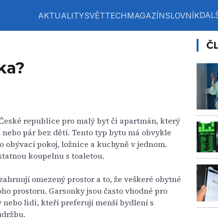
DALŠ
AKTUALITY
SVĚT
TECH
MAGAZÍN
SLOVNÍK
Č
ka?
České republice pro malý byt či apartmán, který
 nebo pár bez dětí. Tento typ bytu má obvykle
ko obývací pokoj, ložnice a kuchyně v jednom.
atnou koupelnu s toaletou.
zahrnují omezený prostor a to, že veškeré obytné
oho prostoru. Garsonky jsou často vhodné pro
 nebo lidi, kteří preferují menší bydlení s
údržbu.