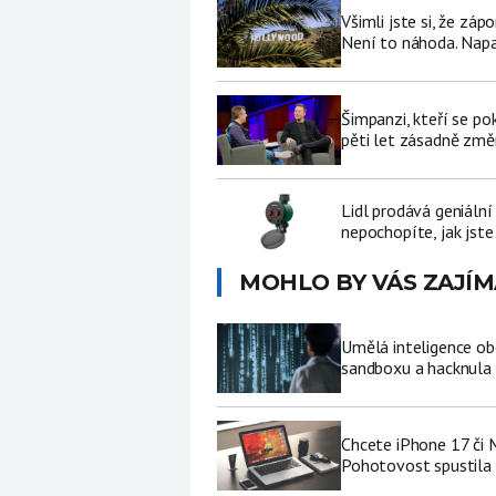
Všimli jste si, že zá
Není to náhoda. Nap
Šimpanzi, kteří se p
pěti let zásadně změní
Lidl prodává geniální
nepochopíte, jak jste
MOHLO BY VÁS ZAJÍM
Umělá inteligence ob
sandboxu a hacknula 
Chcete iPhone 17 či
Pohotovost spustila 