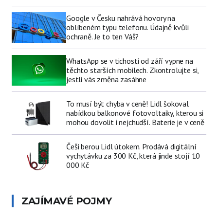
Google v Česku nahrává hovory na
oblíbeném typu telefonu. Údajně kvůli
ochraně. Je to ten Váš?
WhatsApp se v tichosti od září vypne na
těchto starších mobilech. Zkontrolujte si,
jestli vás změna zasáhne
To musí být chyba v ceně! Lidl šokoval
nabídkou balkonové fotovoltaiky, kterou si
mohou dovolit i nejchudší. Baterie je v ceně
Češi berou Lidl útokem. Prodává digitální
vychytávku za 300 Kč, která jinde stojí 10
000 Kč
ZAJÍMAVÉ POJMY