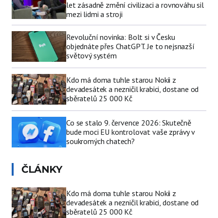
let zásadně změní civilizaci a rovnováhu sil
mezi lidmi a stroji
Revoluční novinka: Bolt si v Česku
objednáte přes ChatGPT. Je to nejsnazší
světový systém
Kdo má doma tuhle starou Nokii z
devadesátek a nezničil krabici, dostane od
sběratelů 25 000 Kč
Co se stalo 9. července 2026: Skutečně
bude moci EU kontrolovat vaše zprávy v
soukromých chatech?
ČLÁNKY
Kdo má doma tuhle starou Nokii z
devadesátek a nezničil krabici, dostane od
sběratelů 25 000 Kč