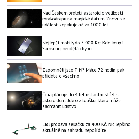
Nad Českem přeletí asteroid o velikosti
mrakodrapu na magické datum. Znovu se
událost zopakuje až za 1000 let
Nejlepší mobily do 5 000 Kč: Kdo koupí
Samsung, neudělá chybu
Zapomněli jste PIN? Máte 72 hodin, pak
přijdete o všechno
Čína plánuje do 4 let riskantní střet s
asteroidem: Jde o zkoušku, která může
zachránit lidstvo
Lidl prodává sekačku za 400 Kč. Nic lepšího
aktuálně na zahradu nepořídíte