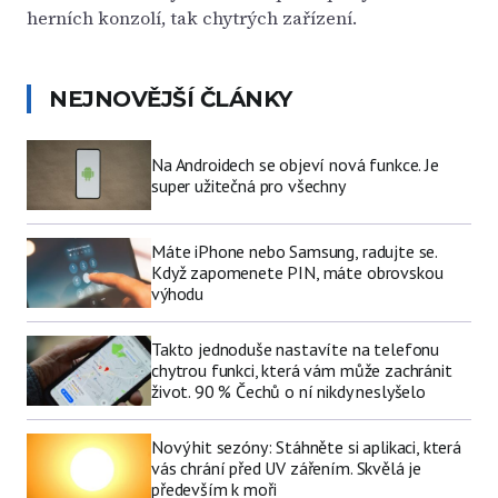
herních konzolí, tak chytrých zařízení.
NEJNOVĚJŠÍ ČLÁNKY
Na Androidech se objeví nová funkce. Je
super užitečná pro všechny
Máte iPhone nebo Samsung, radujte se.
Když zapomenete PIN, máte obrovskou
výhodu
Takto jednoduše nastavíte na telefonu
chytrou funkci, která vám může zachránit
život. 90 % Čechů o ní nikdy neslyšelo
Nový hit sezóny: Stáhněte si aplikaci, která
vás chrání před UV zářením. Skvělá je
především k moři