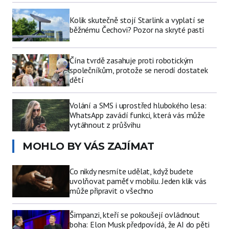
Kolik skutečně stojí Starlink a vyplatí se
běžnému Čechovi? Pozor na skryté pasti
Čína tvrdě zasahuje proti robotickým
společníkům, protože se nerodí dostatek
dětí
Volání a SMS i uprostřed hlubokého lesa:
WhatsApp zavádí funkci, která vás může
vytáhnout z průšvihu
MOHLO BY VÁS ZAJÍMAT
Co nikdy nesmíte udělat, když budete
uvolňovat paměť v mobilu. Jeden klik vás
může připravit o všechno
Šimpanzi, kteří se pokoušejí ovládnout
boha: Elon Musk předpovídá, že AI do pěti