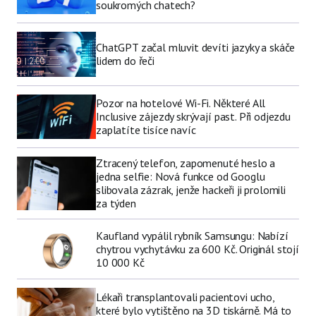
soukromých chatech?
ChatGPT začal mluvit devíti jazyky a skáče
lidem do řeči
Pozor na hotelové Wi-Fi. Některé All
Inclusive zájezdy skrývají past. Při odjezdu
zaplatíte tisíce navíc
Ztracený telefon, zapomenuté heslo a
jedna selfie: Nová funkce od Googlu
slibovala zázrak, jenže hackeři ji prolomili
za týden
Kaufland vypálil rybník Samsungu: Nabízí
chytrou vychytávku za 600 Kč. Originál stojí
10 000 Kč
Lékaři transplantovali pacientovi ucho,
které bylo vytištěno na 3D tiskárně. Má to