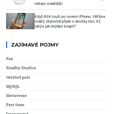
nebylo snadnější
Když dítě touží po novém iPhonu: Většina
rodičů zbytečně přijde o desítky tisíc Kč.
Jaký a jak nejlépe koupit?
ZAJÍMAVÉ POJMY
Fax
SimBin Studios
twisted pair
MySQL
Metaverse
Part time
Jmenovatel