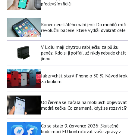
především řidiči
Konec neustálého nabíjení: Do mobilů míří
revoluční baterie, které vydrží dvakrát déle
V Lidlu mají chytrou nabíječku za půlku
peněz. Kdo si ji pořídí, už nikdy nebude chtít
jinou
Jak zrychlit starý iPhone o 30 %. Návod krok
za krokem
Od června se začala na mobilech objevovat
modrá tečka. Co znamená, když se rozsvítí?
Co se stalo 9. července 2026: Skutečně
bude moci EU kontrolovat vaše zprávy v