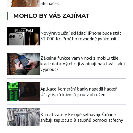
ale háček
MOHLO BY VÁS ZAJÍMAT
Nový revoluční skládací iPhone bude stát
52 000 Kč. Proč ho rozhodně (ne)koupit
Zákeřná funkce vám v noci z mobilu tiše
krade data. Výrobci ji zapínají naschvál. Jak ji
vypnout?
Aplikace Komerční banky napadli hackeři.
Účty tisíců klientů jsou v ohrožení
Klimatizace v Evropě selhávají. Číňané
snižují teplotu o 8 stupňů pomocí střechy