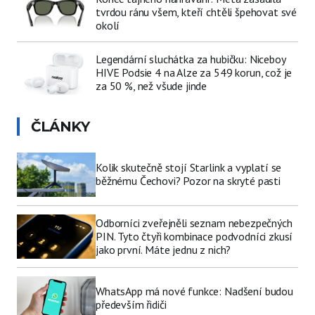
tvrdou ránu všem, kteří chtěli špehovat své
okolí
Legendární sluchátka za hubičku: Niceboy
HIVE Podsie 4 na Alze za 549 korun, což je
za 50 %, než všude jinde
ČLÁNKY
Kolik skutečně stojí Starlink a vyplatí se
běžnému Čechovi? Pozor na skryté pasti
Odborníci zveřejněli seznam nebezpečných
PIN. Tyto čtyři kombinace podvodníci zkusí
jako první. Máte jednu z nich?
WhatsApp má nové funkce: Nadšení budou
především řidiči