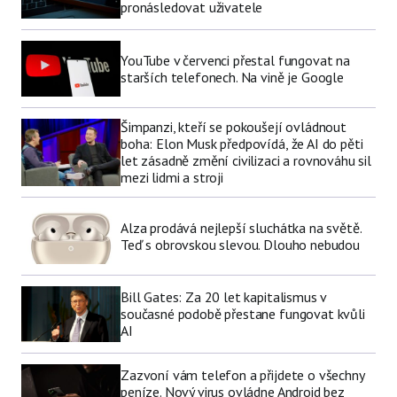
pronásledovat uživatele
YouTube v červenci přestal fungovat na
starších telefonech. Na vině je Google
Šimpanzi, kteří se pokoušejí ovládnout
boha: Elon Musk předpovídá, že AI do pěti
let zásadně změní civilizaci a rovnováhu sil
mezi lidmi a stroji
Alza prodává nejlepší sluchátka na světě.
Teď s obrovskou slevou. Dlouho nebudou
Bill Gates: Za 20 let kapitalismus v
současné podobě přestane fungovat kvůli
AI
Zazvoní vám telefon a přijdete o všechny
peníze. Nový virus ovládne Android bez