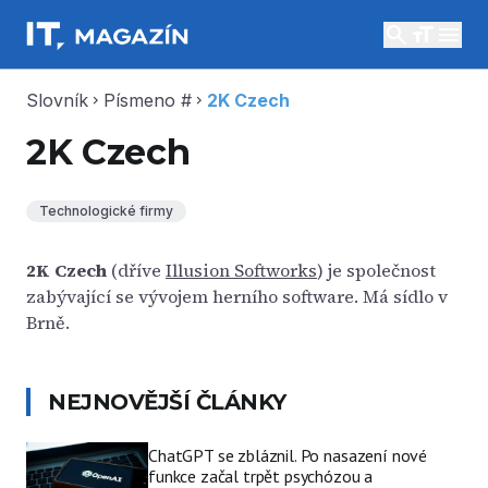
search
menu
Slovník
Písmeno #
2K Czech
chevron_right
chevron_right
2K Czech
Technologické firmy
2K Czech
(dříve
Illusion Softworks
) je společnost
zabývající se vývojem herního software. Má sídlo v
Brně.
NEJNOVĚJŠÍ ČLÁNKY
ChatGPT se zbláznil. Po nasazení nové
funkce začal trpět psychózou a