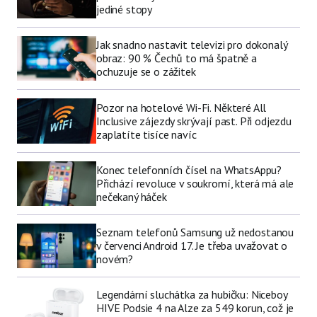
jediné stopy
Jak snadno nastavit televizi pro dokonalý
obraz: 90 % Čechů to má špatně a
ochuzuje se o zážitek
Pozor na hotelové Wi-Fi. Některé All
Inclusive zájezdy skrývají past. Při odjezdu
zaplatíte tisíce navíc
Konec telefonních čísel na WhatsAppu?
Přichází revoluce v soukromí, která má ale
nečekaný háček
Seznam telefonů Samsung už nedostanou
v červenci Android 17. Je třeba uvažovat o
novém?
Legendární sluchátka za hubičku: Niceboy
HIVE Podsie 4 na Alze za 549 korun, což je