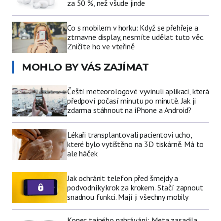
za 50 %, než všude jinde
Co s mobilem v horku: Když se přehřeje a
ztmavne display, nesmíte udělat tuto věc.
Zničíte ho ve vteřině
MOHLO BY VÁS ZAJÍMAT
Čeští meteorologové vyvinuli aplikaci, která
předpoví počasí minutu po minutě. Jak ji
zdarma stáhnout na iPhone a Android?
Lékaři transplantovali pacientovi ucho,
které bylo vytištěno na 3D tiskárně. Má to
ale háček
Jak ochránit telefon před šmejdy a
podvodníky krok za krokem. Stačí zapnout
snadnou funkci. Mají ji všechny mobily
Konec tajného nahrávání: Meta zasadila