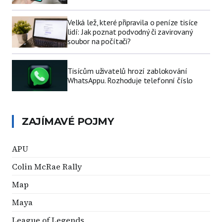
Velká lež, které připravila o peníze tisíce
lidí: Jak poznat podvodný či zavirovaný
soubor na počítači?
Tisícům uživatelů hrozí zablokování
WhatsAppu. Rozhoduje telefonní číslo
ZAJÍMAVÉ POJMY
APU
Colin McRae Rally
Map
Maya
League of Legends