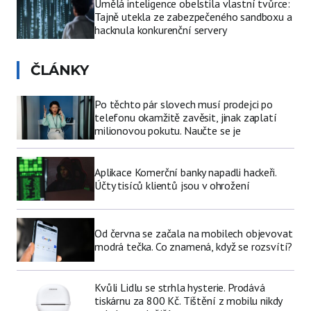
Umělá inteligence obelstila vlastní tvůrce:
Tajně utekla ze zabezpečeného sandboxu a
hacknula konkurenční servery
ČLÁNKY
Po těchto pár slovech musí prodejci po
telefonu okamžitě zavěsit, jinak zaplatí
milionovou pokutu. Naučte se je
Aplikace Komerční banky napadli hackeři.
Účty tisíců klientů jsou v ohrožení
Od června se začala na mobilech objevovat
modrá tečka. Co znamená, když se rozsvítí?
Kvůli Lidlu se strhla hysterie. Prodává
tiskárnu za 800 Kč. Tištění z mobilu nikdy