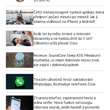
10 000 Kč
Čeští meteorologové vyvinuli aplikaci, která
předpoví počasí minutu po minutě. Jak ji
zdarma stáhnout na iPhone a Android?
Kolik let by mělo strávit u televizní
obrazovky a na mobilu dítě do 5 let?
Odborníci určili přesné číslo
Recenze: SoundCore Sleep A30. Miniaturní
sluchátka, co nejen dokonale nesou zvuk,
ale zajistí i dokonalý spánek
Tisícům uživatelů hrozí zablokování
WhatsAppu. Rozhoduje telefonní číslo
Ztracený telefon, zapomenuté heslo a
jedna selfie: Nová funkce od Googlu
slibovala zázrak, jenže hackeři ji prolomili