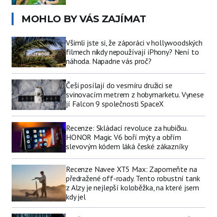
MOHLO BY VÁS ZAJÍMAT
Všimli jste si, že záporáci v hollywoodských
filmech nikdy nepoužívají iPhony? Není to
náhoda. Napadne vás proč?
Češi posílají do vesmíru družici se
svinovacím metrem z hobymarketu. Vynese
jí Falcon 9 společnosti SpaceX
Recenze: Skládací revoluce za hubičku.
HONOR Magic V6 boří mýty a obřím
slevovým kódem láká české zákazníky
Recenze Navee XT5 Max: Zapomeňte na
předražené off-roady. Tento robustní tank
z Alzy je nejlepší koloběžka, na které jsem
kdy jel