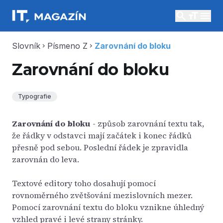
search
menu
Slovník
Písmeno Z
Zarovnání do bloku
chevron_right
chevron_right
Zarovnání do bloku
Typografie
Zarovnání do bloku
- způsob zarovnání textu tak,
že řádky v odstavci mají začátek i konec řádků
přesně pod sebou. Poslední řádek je zpravidla
zarovnán do leva.
Textové editory toho dosahují pomocí
rovnoměrného zvětšování mezislovních mezer.
Pomocí zarovnání textu do bloku vznikne úhledný
vzhled pravé i levé strany stránky.