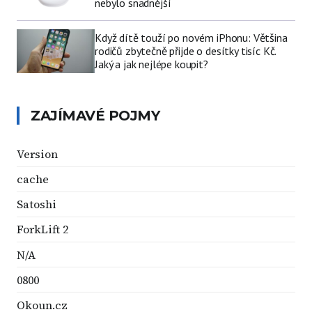
nebylo snadnější
Když dítě touží po novém iPhonu: Většina
rodičů zbytečně přijde o desítky tisíc Kč.
Jaký a jak nejlépe koupit?
ZAJÍMAVÉ POJMY
Version
cache
Satoshi
ForkLift 2
N/A
0800
Okoun.cz