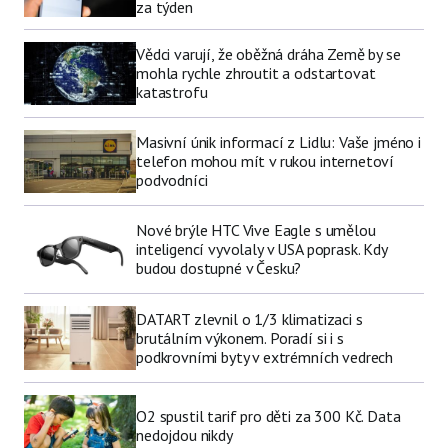
za týden
Vědci varují, že oběžná dráha Země by se
mohla rychle zhroutit a odstartovat
katastrofu
Masivní únik informací z Lidlu: Vaše jméno i
telefon mohou mít v rukou internetoví
podvodníci
Nové brýle HTC Vive Eagle s umělou
inteligencí vyvolaly v USA poprask. Kdy
budou dostupné v Česku?
DATART zlevnil o 1/3 klimatizaci s
brutálním výkonem. Poradí si i s
podkrovními byty v extrémních vedrech
O2 spustil tarif pro děti za 300 Kč. Data
nedojdou nikdy