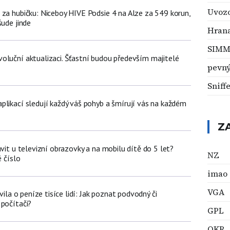
Uvoz
 za hubičku: Niceboy HIVE Podsie 4 na Alze za 549 korun,
šude jinde
Hrana
SIM
oluční aktualizaci. Šťastní budou především majitelé
pevný
Sniff
plikací sledují každý váš pohyb a šmírují vás na každém
Z
ávit u televizní obrazovky a na mobilu dítě do 5 let?
NZ
é číslo
imao
VGA
avila o peníze tisíce lidí: Jak poznat podvodný či
 počítači?
GPL
OKR