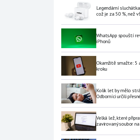
Legendární sluchátka
což je za 50 %, než v
WhatsApp spouští rev
iPhonů
Okamžitě smažte: 5 a
kroku
Kolik let by mělo str
Odborníci určili přesn
Velká lež, které připr
zavirovaný soubor na