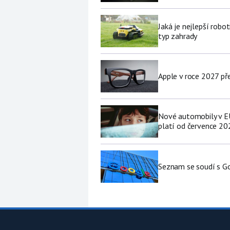
Jaká je nejlepší robo
typ zahrady
Apple v roce 2027 pře
Nové automobily v EU
platí od července 20
Seznam se soudí s Go