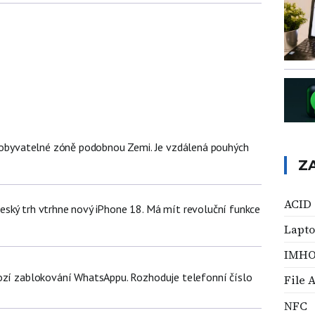
v obyvatelné zóně podobnou Zemi. Je vzdálená pouhých
Z
ACID
ský trh vtrhne nový iPhone 18. Má mít revoluční funkce
Lapt
IMH
ozí zablokování WhatsAppu. Rozhoduje telefonní číslo
File 
NFC