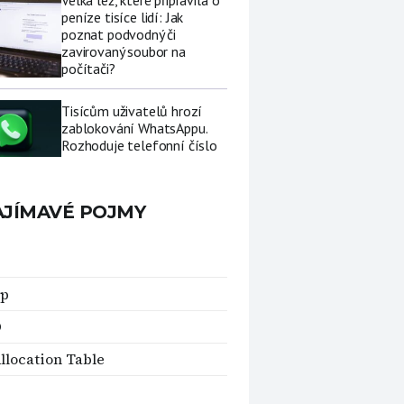
Velká lež, které připravila o
peníze tisíce lidí: Jak
poznat podvodný či
zavirovaný soubor na
počítači?
Tisícům uživatelů hrozí
zablokování WhatsAppu.
Rozhoduje telefonní číslo
AJÍMAVÉ POJMY
op
O
Allocation Table