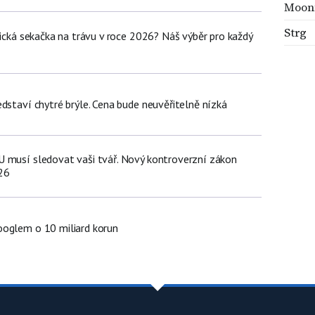
Moonf
Strg
tická sekačka na trávu v roce 2026? Náš výběr pro každý
dstaví chytré brýle. Cena bude neuvěřitelně nízká
 musí sledovat vaši tvář. Nový kontroverzní zákon
26
oglem o 10 miliard korun