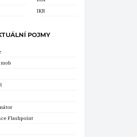
IKR
KTUÁLNÍ POJMY
r
h mob
R
nátor
ce Flashpoint