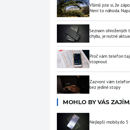
Všimli jste si, že zá
Není to náhoda. Nap
Seznam ohrožených te
chybu, je nutné aktua
Proč vám telefon tajn
stopnout
Zazvoní vám telefon 
bez jediné stopy
MOHLO BY VÁS ZAJÍM
Nejlepší mobily do 5