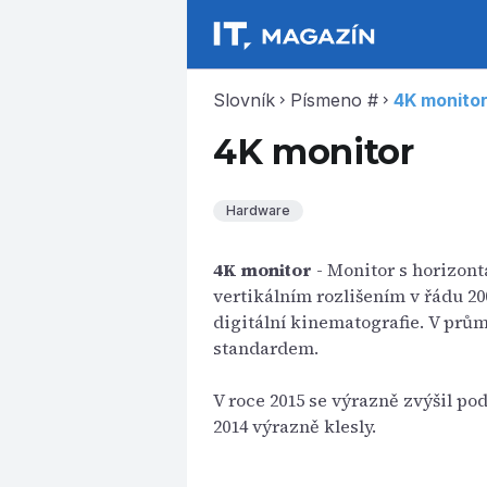
Slovník
Písmeno #
4K monito
chevron_right
chevron_right
4K monitor
Hardware
4K monitor
- Monitor s horizont
vertikálním rozlišením v řádu 200
digitální kinematografie. V prů
standardem.
V roce 2015 se výrazně zvýšil pod
2014 výrazně klesly.