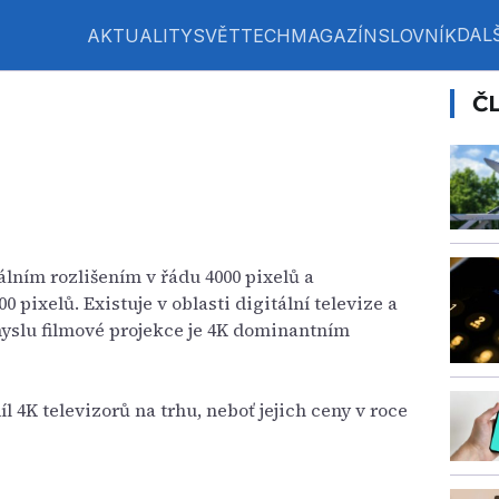
DALŠ
AKTUALITY
SVĚT
TECH
MAGAZÍN
SLOVNÍK
Č
r
álním rozlišením v řádu 4000 pixelů a
0 pixelů. Existuje v oblasti digitální televize a
myslu filmové projekce je 4K dominantním
íl 4K televizorů na trhu, neboť jejich ceny v roce