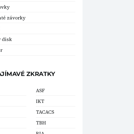
ovky
té závorky
M
 disk
er
AJÍMAVÉ ZKRATKY
ASF
IKT
TACACS
TBH
RIA