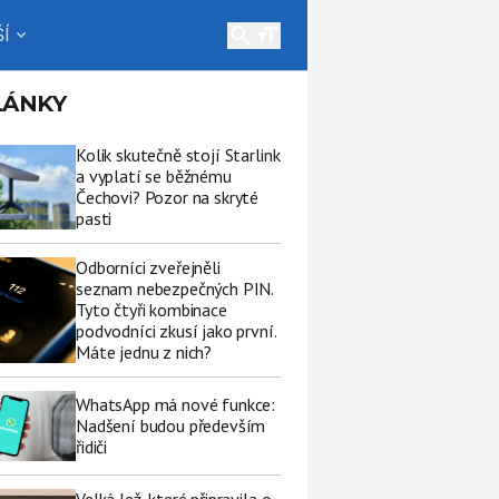
search
Í
expand_more
LÁNKY
Kolik skutečně stojí Starlink
a vyplatí se běžnému
Čechovi? Pozor na skryté
pasti
Odborníci zveřejněli
seznam nebezpečných PIN.
Tyto čtyři kombinace
podvodníci zkusí jako první.
Máte jednu z nich?
WhatsApp má nové funkce:
Nadšení budou především
řidiči