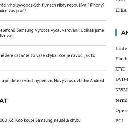
poráci v hollywoodských filmech nikdy nepoužívají iPhony?
IDEA
adne vás proč?
lefonů Samsung. Výrobce vydal varování: Udělali jsme
A
lizovat
Linte
ě žere data? Je to vaše chyba. Zde je návod, jak to
Flas
JFYI
DVD-
a přijdete o všechny peníze. Nový virus ovládne Android
NWM
termi
AT
Opera
 000 Kč: Kdo koupí Samsung, neudělá chybu
PCI