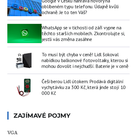
Google v Česku nahrává hovory na
oblíbeném typu telefonu. Údajně kvůli
ochraně. Je to ten Váš?
WhatsApp se v tichosti od září vypne na
těchto starších mobilech. Zkontrolujte si,
jestli vás změna zasáhne
To musí být chyba v ceně! Lidl šokoval
nabídkou balkonové fotovoltaiky, kterou si
mohou dovolit i nejchudší. Baterie je v ceně
Češi berou Lidl útokem. Prodává digitální
vychytávku za 300 Kč, která jinde stojí 10
000 Kč
ZAJÍMAVÉ POJMY
VGA