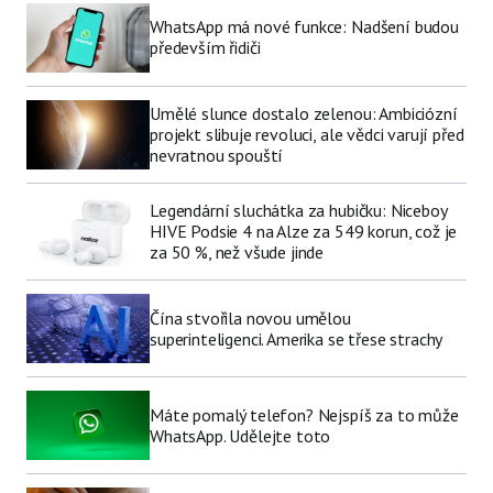
WhatsApp má nové funkce: Nadšení budou
především řidiči
Umělé slunce dostalo zelenou: Ambiciózní
projekt slibuje revoluci, ale vědci varují před
nevratnou spouští
Legendární sluchátka za hubičku: Niceboy
HIVE Podsie 4 na Alze za 549 korun, což je
za 50 %, než všude jinde
Čína stvořila novou umělou
superinteligenci. Amerika se třese strachy
Máte pomalý telefon? Nejspíš za to může
WhatsApp. Udělejte toto