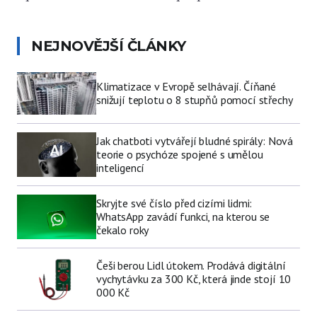
NEJNOVĚJŠÍ ČLÁNKY
Klimatizace v Evropě selhávají. Číňané
snižují teplotu o 8 stupňů pomocí střechy
Jak chatboti vytvářejí bludné spirály: Nová
teorie o psychóze spojené s umělou
inteligencí
Skryjte své číslo před cizími lidmi:
WhatsApp zavádí funkci, na kterou se
čekalo roky
Češi berou Lidl útokem. Prodává digitální
vychytávku za 300 Kč, která jinde stojí 10
000 Kč