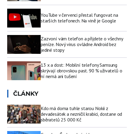
YouTube v červenci přestal fungovat na
starších telefonech. Na vině je Google
Zazvoní vám telefon a přijdete o všechny
peníze. Nový virus ovládne Android bez
jediné stopy
13 x a dost: Mobilní telefony Samsung
skrývají obrovskou past. 90 % uživatelů o
ní nemá ani tušení
ČLÁNKY
Kdo má doma tuhle starou Nokii z
devadesátek a nezničil krabici, dostane od
sběratelů 25 000 Kč