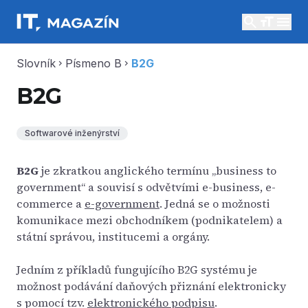
search
menu
Slovník
Písmeno B
B2G
chevron_right
chevron_right
B2G
Softwarové inženýrství
B2G
je zkratkou anglického termínu „business to
government“ a souvisí s odvětvími e-business, e-
commerce a
e-government
. Jedná se o možnosti
komunikace mezi obchodníkem (podnikatelem) a
státní správou, institucemi a orgány.
Jedním z příkladů fungujícího B2G systému je
možnost podávání daňových přiznání elektronicky
s pomocí tzv.
elektronického podpisu
.