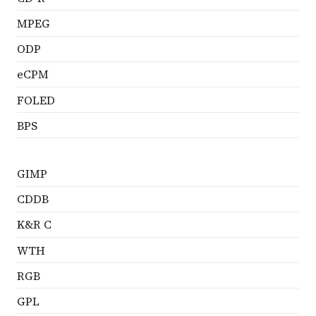
MPEG
ODP
eCPM
FOLED
BPS
GIMP
CDDB
K&R C
WTH
RGB
GPL