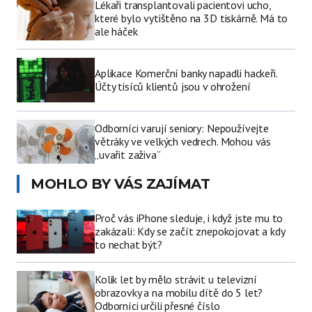
Lékaři transplantovali pacientovi ucho,
které bylo vytištěno na 3D tiskárně. Má to
ale háček
Aplikace Komerční banky napadli hackeři.
Účty tisíců klientů jsou v ohrožení
Odborníci varují seniory: Nepoužívejte
větráky ve velkých vedrech. Mohou vás
„uvařit zaživa“
MOHLO BY VÁS ZAJÍMAT
Proč vás iPhone sleduje, i když jste mu to
zakázali: Kdy se začít znepokojovat a kdy
to nechat být?
Kolik let by mělo strávit u televizní
obrazovky a na mobilu dítě do 5 let?
Odborníci určili přesné číslo