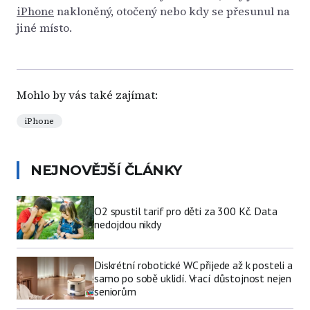
iPhone
nakloněný, otočený nebo kdy se přesunul na
jiné místo.
Mohlo by vás také zajímat:
iPhone
NEJNOVĚJŠÍ ČLÁNKY
O2 spustil tarif pro děti za 300 Kč. Data
nedojdou nikdy
Diskrétní robotické WC přijede až k posteli a
samo po sobě uklidí. Vrací důstojnost nejen
seniorům