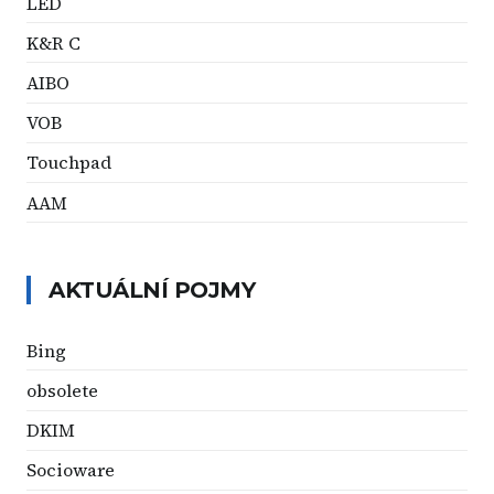
LED
K&R C
AIBO
VOB
Touchpad
AAM
AKTUÁLNÍ POJMY
Bing
obsolete
DKIM
Socioware