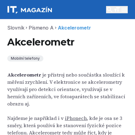
search
menu
Slovník
Písmeno A
Akcelerometr
chevron_right
chevron_right
Akcelerometr
Mobilní telefony
Akcelerometr
je přístroj nebo součástka sloužící k
měření zrychlení. V elektronice se akcelerometry
využívají pro detekci orientace, využívají se v
herních zařízeních, ve fotoaparátech se stabilizací
obrazu aj.
Najdeme je například i v
iPhonech
, kde je osa se 3
směry, která používá ke stanovení fyzické pozice
telefonu. Akcelerometr tedy může říct, kdy je