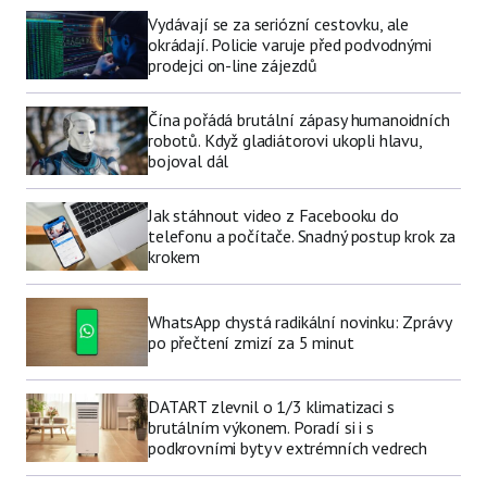
Vydávají se za seriózní cestovku, ale
okrádají. Policie varuje před podvodnými
prodejci on-line zájezdů
Čína pořádá brutální zápasy humanoidních
robotů. Když gladiátorovi ukopli hlavu,
bojoval dál
Jak stáhnout video z Facebooku do
telefonu a počítače. Snadný postup krok za
krokem
WhatsApp chystá radikální novinku: Zprávy
po přečtení zmizí za 5 minut
DATART zlevnil o 1/3 klimatizaci s
brutálním výkonem. Poradí si i s
podkrovními byty v extrémních vedrech