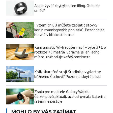
Apple vyvíjí chytrý prsten iRing. Co bude
umět?
I v zemích EU můžete zaplatit stovky
korun roamingových poplatků. Pozor dejte
hlavně v blízkosti hranic
Kam umístit Wi-fi router např. v bytě 3+1 o
rozloze 75 metrů? Správné je jen jedno
místo, rozhoduje každý centimetr
Kolik skutečně stojí Starlink a vyplatí se
běžnému Čechovi? Pozor na skryté pasti
Zrada pro majitele Galaxy Watch:
Červencová aktualizace odrovnala baterii a
řešení neexistuje
MOHLO BY VÁS ZAJÍMAT