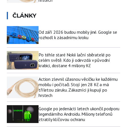
ČLÁNKY
Od září 2026 budou mobily jiné. Google se
rozhodl k zásadnímu kroku
Po téhle staré Nokii lační sběratelé po
celém světě. Kdo ji odevzdá v původní
krabici, dostane 4 miliony Kč
Action zlevnil úžasnou věcičku ke každému
mobilu i počítači. Stojí jen 28 Kč a má
tříletou záruku. Zákazníci ji kupují po
hrstech
Google po jedenácti letech ukončil podporu
legendárního Androidu. Miliony telefonů
ztratily klíčovou ochranu