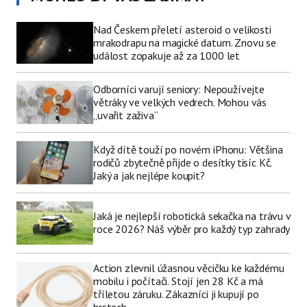
Nad Českem přeletí asteroid o velikosti
mrakodrapu na magické datum. Znovu se
událost zopakuje až za 1000 let
Odborníci varují seniory: Nepoužívejte
větráky ve velkých vedrech. Mohou vás
„uvařit zaživa“
Když dítě touží po novém iPhonu: Většina
rodičů zbytečně přijde o desítky tisíc Kč.
Jaký a jak nejlépe koupit?
Jaká je nejlepší robotická sekačka na trávu v
roce 2026? Náš výběr pro každý typ zahrady
Action zlevnil úžasnou věcičku ke každému
mobilu i počítači. Stojí jen 28 Kč a má
tříletou záruku. Zákazníci ji kupují po
hrstech