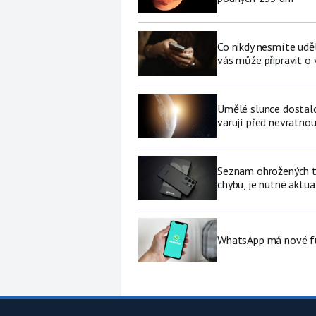
Co nikdy nesmíte udě
vás může připravit o
Umělé slunce dostalo 
varují před nevratno
Seznam ohrožených te
chybu, je nutné aktua
WhatsApp má nové fu