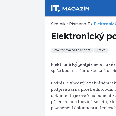
Slovník
Písmeno E
Elektronic
chevron_right
chevron_right
Elektronický p
Počítačová bezpečnost
Právo
Elektronický podpis
nebo také d
spíše kódem. Tento kód zná osoba
Podpis je vhodný k zabránění ja
podpisu zasílá prostřednictvím 
dokumentu je ověřena pomocí kon
příjemce neodpovídá součtu, kte
pozměnění dokumentu třetí oso