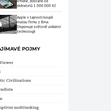
iPhone, dostane od
sběratelů 1 000 000 Kč
Apple v tajnosti koupil
malou firmu z Brna.
Disponuje světově unikátní
technologií
AJÍMAVÉ POJMY
Viewer
x
tic Civilizations
ndista
rn
ptivní multitasking