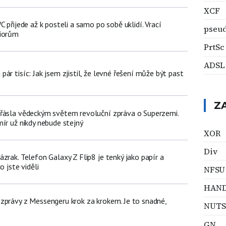
XCF
C přijede až k posteli a samo po sobě uklidí. Vrací
pseu
niorům
PrtSc
ADSL
ár tisíc: Jak jsem zjistil, že levné řešení může být past
Z
řásla vědeckým světem revoluční zpráva o Superzemi.
ír už nikdy nebude stejný
XOR
Div
zrak. Telefon Galaxy Z Flip8 je tenký jako papír a
o jste viděli
NFSU
HAN
zprávy z Messengeru krok za krokem. Je to snadné,
NUTS
GN