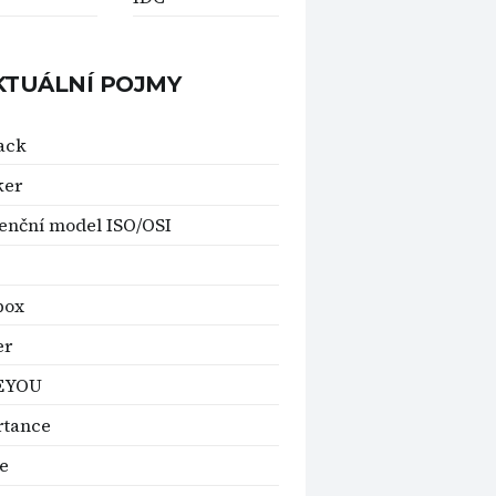
KTUÁLNÍ POJMY
ack
ker
enční model ISO/OSI
box
er
EYOU
rtance
e