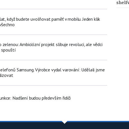
shelf
lat, když budete uvolňovat paměť v mobilu. Jeden klik
 všechno
zelenou: Ambiciózní projekt slibuje revoluci, ale vědci
u spouští
lefonů Samsung. Výrobce vydal varování: Udělali jsme
lizovat
nkce: Nadšení budou především řidiči