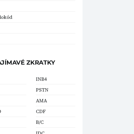
dokód
AJÍMAVÉ ZKRATKY
INB4
PSTN
AMA
D
CDF
B/C
IDC