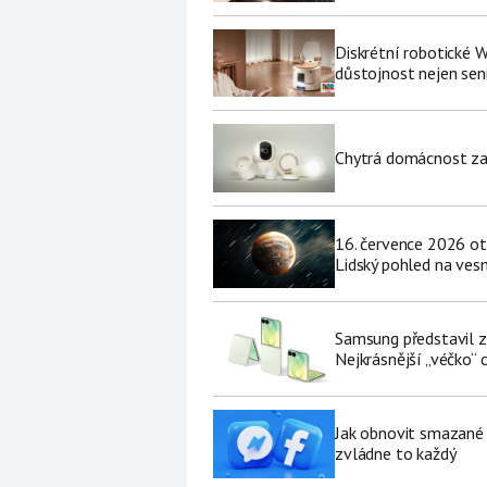
Diskrétní robotické W
důstojnost nejen se
Chytrá domácnost za p
16. července 2026 ot
Lidský pohled na vesm
Samsung představil zá
Nejkrásnější „véčko“ c
Jak obnovit smazané 
zvládne to každý