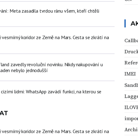
ání: Meta zasadila tvrdou ránu všem, kteří chtěli
A
ný vesmírný koridor ze Země na Mars. Cesta se zkrátí na
Callb
Druc
Refer
fland zavedly revoluční novinku. Nikdy nakupování u
aden nebylo jednodušší
IMEI
Sand
d cizími lidmi: WhatsApp zavádí funkci, na kterou se
Lagg
ILOV
AT
impo
Archi
ný vesmírný koridor ze Země na Mars. Cesta se zkrátí na