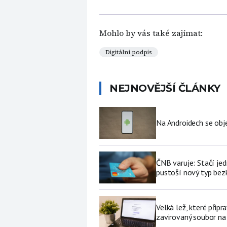
Mohlo by vás také zajímat:
Digitální podpis
NEJNOVĚJŠÍ ČLÁNKY
Na Androidech se obje
ČNB varuje: Stačí jed
pustoší nový typ be
Velká lež, které připr
zavirovaný soubor na