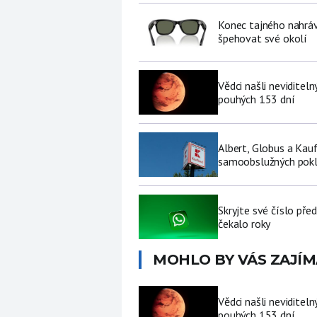
Konec tajného nahráv
špehovat své okolí
Vědci našli neviditel
pouhých 153 dní
Albert, Globus a Kau
samoobslužných pokl
Skryjte své číslo pře
čekalo roky
MOHLO BY VÁS ZAJÍM
Vědci našli neviditel
pouhých 153 dní