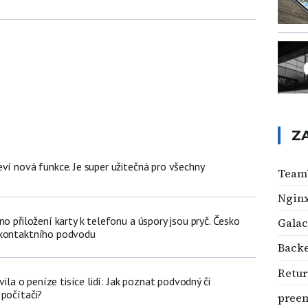
Z
ví nová funkce. Je super užitečná pro všechny
Team
Ngin
no přiložení karty k telefonu a úspory jsou pryč. Česko
Galac
zkontaktního podvodu
Backe
Retu
avila o peníze tisíce lidí: Jak poznat podvodný či
 počítači?
preem