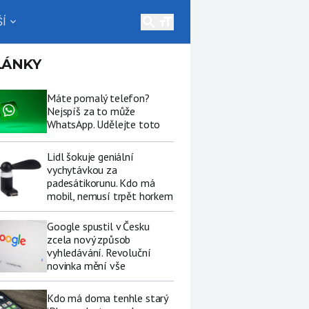
search
Í
expand_more
LÁNKY
Máte pomalý telefon?
Nejspíš za to může
WhatsApp. Udělejte toto
Lidl šokuje geniální
vychytávkou za
padesátikorunu. Kdo má
mobil, nemusí trpět horkem
Google spustil v Česku
zcela nový způsob
vyhledávání. Revoluční
novinka mění vše
Kdo má doma tenhle starý