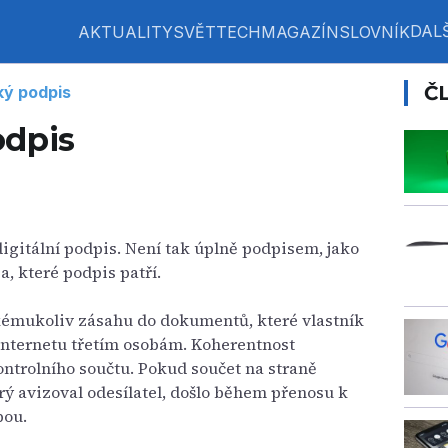
DALŠ
AKTUALITY
SVĚT
TECH
MAGAZÍN
SLOVNÍK
Č
ký podpis
odpis
igitální podpis. Není tak úplně podpisem, jako
, které podpis patří.
kémukoliv zásahu do dokumentů, které vlastník
internetu třetím osobám. Koherentnost
trolního součtu. Pokud součet na straně
rý avizoval odesílatel, došlo během přenosu k
bou.