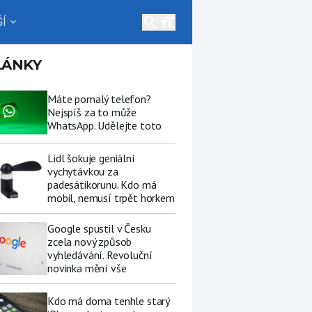
search
Í
expand_more
LÁNKY
Máte pomalý telefon?
Nejspíš za to může
WhatsApp. Udělejte toto
Lidl šokuje geniální
vychytávkou za
padesátikorunu. Kdo má
mobil, nemusí trpět horkem
Google spustil v Česku
zcela nový způsob
vyhledávání. Revoluční
novinka mění vše
Kdo má doma tenhle starý