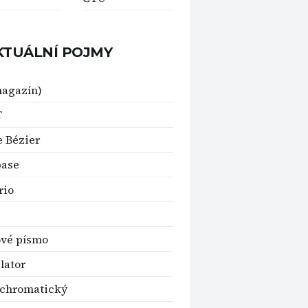
KTUÁLNÍ POJMY
magazín)
T
e Bézier
base
rio
ové písmo
lator
chromatický