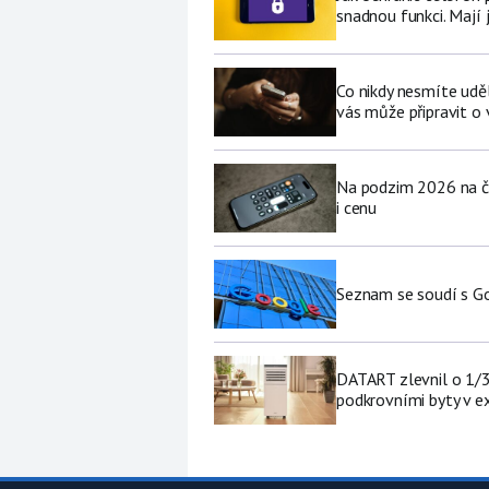
snadnou funkci. Mají 
Co nikdy nesmíte udě
vás může připravit o
Na podzim 2026 na če
i cenu
Seznam se soudí s Go
DATART zlevnil o 1/3 
podkrovními byty v e