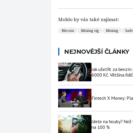
Mohlo by vás také zajímat:
Bitcoin
Mining rig
Mining
halv
NEJNOVĚJŠÍ ČLÁNKY
Jak ušetřit za benzí
6000 Kč. Většina řidi
Fintech X Money: Pl
Jdete na houby? Než 
na 100 %