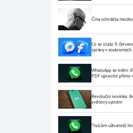
Čína schválila mozko
Co se stalo 9. červe
zprávy v soukromých
WhatsApp se mění: i
PDF upravíte přímo 
Revoluční novinka: Bo
světový systém
Tisícům uživatelů hr