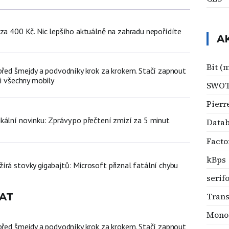
 za 400 Kč. Nic lepšího aktuálně na zahradu nepořídíte
A
Bit (
 před šmejdy a podvodníky krok za krokem. Stačí zapnout
ji všechny mobily
SWO
Pierr
kální novinku: Zprávy po přečtení zmizí za 5 minut
Data
Facto
kBps
írá stovky gigabajtů: Microsoft přiznal fatální chybu
serif
AT
Trans
Mono
 před šmejdy a podvodníky krok za krokem. Stačí zapnout