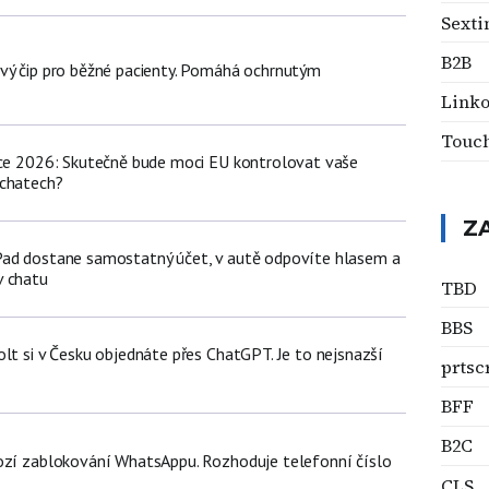
Sexti
B2B
vý čip pro běžné pacienty. Pomáhá ochrnutým
Linko
Touc
nce 2026: Skutečně bude moci EU kontrolovat vaše
 chatech?
Z
Pad dostane samostatný účet, v autě odpovíte hlasem a
v chatu
TBD
BBS
lt si v Česku objednáte přes ChatGPT. Je to nejsnazší
prtsc
BFF
B2C
ozí zablokování WhatsAppu. Rozhoduje telefonní číslo
CLS