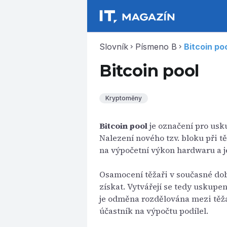
Slovník
Písmeno B
Bitcoin po
chevron_right
chevron_right
Bitcoin pool
Kryptoměny
Bitcoin pool
je označení pro usk
Nalezení nového tzv. bloku při t
na výpočetní výkon hardwaru a je 
Osamocení těžaři v současné dob
získat. Vytvářejí se tedy uskupe
je odměna rozdělována mezi těža
účastník na výpočtu podílel.