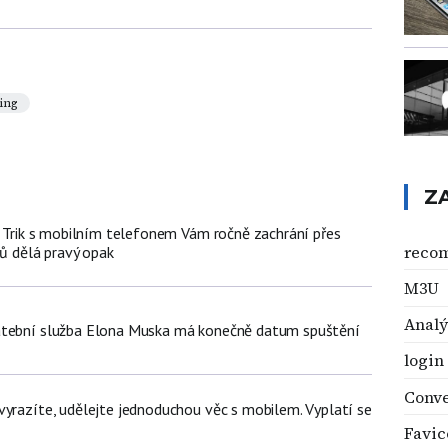
ing
Z
n: Trik s mobilním telefonem Vám ročně zachrání přes
reco
čů dělá pravý opak
M3U
Analý
atební služba Elona Muska má konečně datum spuštění
login
Conve
vyrazíte, udělejte jednoduchou věc s mobilem. Vyplatí se
Favic