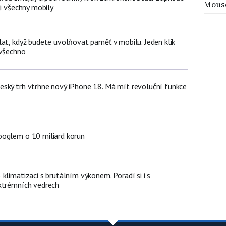
Mous
ji všechny mobily
lat, když budete uvolňovat paměť v mobilu. Jeden klik
 všechno
ský trh vtrhne nový iPhone 18. Má mít revoluční funkce
oglem o 10 miliard korun
klimatizaci s brutálním výkonem. Poradí si i s
xtrémních vedrech