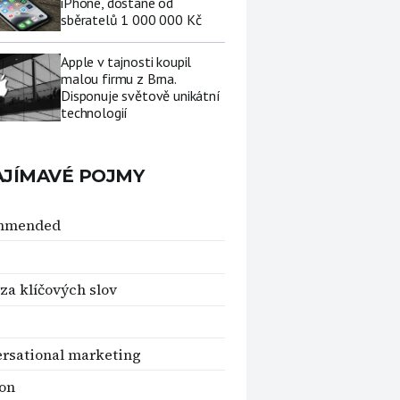
iPhone, dostane od
sběratelů 1 000 000 Kč
Apple v tajnosti koupil
malou firmu z Brna.
Disponuje světově unikátní
technologií
AJÍMAVÉ POJMY
mmended
za klíčových slov
rsational marketing
on