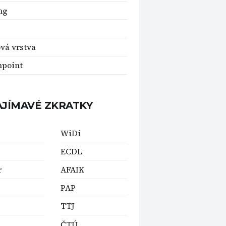
ng
vá vrstva
hpoint
AJÍMAVÉ ZKRATKY
WiDi
ECDL
r
AFAIK
PAP
TTJ
ČTÚ