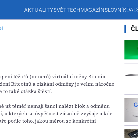
DALŠ
AKTUALITY
SVĚT
TECH
MAGAZÍN
SLOVNÍK
Č
ol
upení těžařů (minerů) virtuální měny Bitcoin.
ěžení Bitcoinů a získání odměny je velmi náročné
to také otázka štěstí.
ě už téměř nemají šanci nalézt blok a odměnu
ní, u kterých se úspěšnost zásadně zvyšuje a kde
ře podle toho, jakou měrou se konkrétní