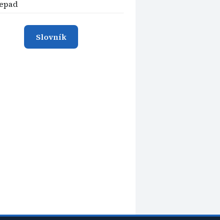
epad
Slovník