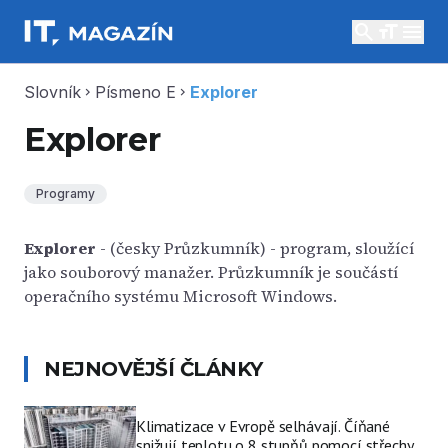
search
menu
Slovník
Písmeno E
Explorer
chevron_right
chevron_right
Explorer
Programy
Explorer
- (česky Průzkumník) - program, sloužící
jako souborový manažer. Průzkumník je součástí
operačního systému Microsoft Windows.
NEJNOVĚJŠÍ ČLÁNKY
Klimatizace v Evropě selhávají. Číňané
snižují teplotu o 8 stupňů pomocí střechy