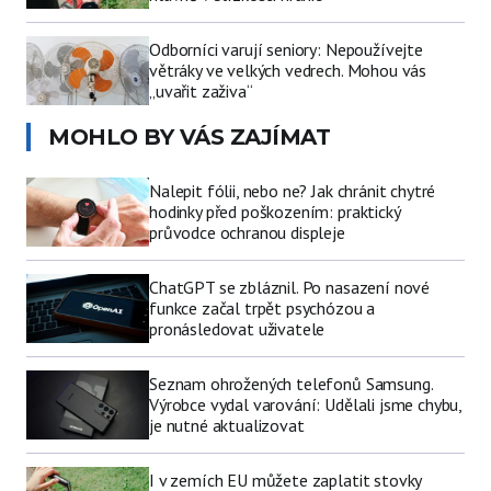
Odborníci varují seniory: Nepoužívejte
větráky ve velkých vedrech. Mohou vás
„uvařit zaživa“
MOHLO BY VÁS ZAJÍMAT
Nalepit fólii, nebo ne? Jak chránit chytré
hodinky před poškozením: praktický
průvodce ochranou displeje
ChatGPT se zbláznil. Po nasazení nové
funkce začal trpět psychózou a
pronásledovat uživatele
Seznam ohrožených telefonů Samsung.
Výrobce vydal varování: Udělali jsme chybu,
je nutné aktualizovat
I v zemích EU můžete zaplatit stovky