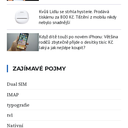
Kvůli Lidlu se strhla hysterie. Prodává
tiskárnu za 800 Kč. Tištění z mobilu nikdy
nebylo snadnější
Když dítě touží po novém iPhonu: Většina
rodičů zbytečně přijde o desítky tisíc Kč.
Jaký a jak nejlépe koupit?
ZAJÍMAVÉ POJMY
Dual SIM
IMAP
typografie
tvl
Nativní