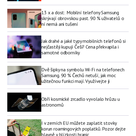
13 x a dost: Mobilní telefony Samsung
skrývají obrovskou past. 90 % uživatelů o
ní nemá ani tušení
Jak drahé a jaké typy mobilních telefonů si
nejčastěji kupují Češi? Cena překvapila i
samotné odborníky
Dvě šipky na symbolu Wi-Fi na telefonech
Samsung. 90 % Čechů netuší, jak moc
užitečnou funkci mají. Využívejte ji
Obří kosmické zrcadlo vyvolalo hrůzu u
astronomů
I v zemích EU můžete zaplatit stovky
korun roamingových poplatků. Pozor dejte
hlavně v blízkosti hranic