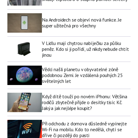
Na Androidech se objeví nová funkce. Je
super užitečná pro všechny
V Lidlu mají chytrou nabíječku za půlku
peněz. Kdo si ji pořídí, už nikdy nebude chtít
jinou
Vědci našli planetu v obyvatelné zóně
podobnou Zemi. Je vzdálená pouhých 25
světelných let
Když dítě touží po novém iPhonu: Většina
rodičů zbytečně přijde o desítky tisíc Kč.
Jaký a jak nejlépe koupit?
Při odchodu z domova důsledně vypínejte
Wi-Fi na mobilu. Kdo to nedělá, chytí se
dříve či později do pasti