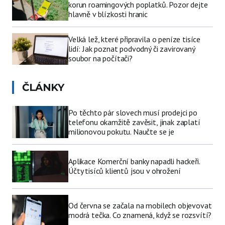
korun roamingových poplatků. Pozor dejte
hlavně v blízkosti hranic
Velká lež, které připravila o peníze tisíce
lidí: Jak poznat podvodný či zavirovaný
soubor na počítači?
ČLÁNKY
Po těchto pár slovech musí prodejci po
telefonu okamžitě zavěsit, jinak zaplatí
milionovou pokutu. Naučte se je
Aplikace Komerční banky napadli hackeři.
Účty tisíců klientů jsou v ohrožení
Od června se začala na mobilech objevovat
modrá tečka. Co znamená, když se rozsvítí?