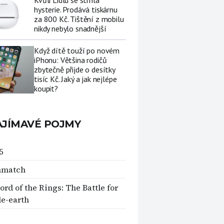
Kvůli Lidlu se strhla
hysterie. Prodává tiskárnu
za 800 Kč. Tištění z mobilu
nikdy nebylo snadnější
Když dítě touží po novém
iPhonu: Většina rodičů
zbytečně přijde o desítky
tisíc Kč. Jaký a jak nejlépe
koupit?
AJÍMAVÉ POJMY
5
hmatch
ord of the Rings: The Battle for
e-earth