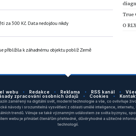
diagn
True 
děti za 300 Kč. Data nedojdou nikdy
O RL
se přiblížila k záhadnému objektu poblíž Země
el webu
Redakce
Reklama
RSS kanál
Vše
ásady zpracování osobních údajů
Cookies
Kontak
zín zaměřený na digitální svět, moderní technologie a vše, co ovlivňuje život
ické návody i srozumitelná vysvětlení z oblasti umělé inteligence, internet
itálních trendů. Věnuje se také významným událostem ze světa byznysu, spol
Cílem webu je přinášet čtenářům přehledné, důvěryhodné a užitečné inform
technologií.