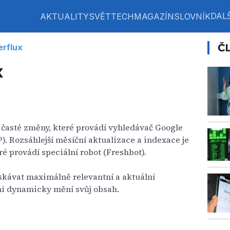
DALŠ
AKTUALITY
SVĚT
TECH
MAGAZÍN
SLOVNÍK
Č
erflux
x
 časté změny, které provádí vyhledávač Google
). Rozsáhlejší měsíční aktualizace a indexace je
ré provádí speciální robot (Freshbot).
skávat maximálně relevantní a aktuální
lmi dynamicky mění svůj obsah.