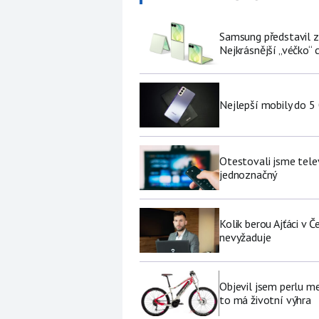
Samsung představil zá
Nejkrásnější „véčko“ c
Nejlepší mobily do 5
Otestovali jsme tele
jednoznačný
Kolik berou Ajťáci v 
nevyžaduje
Objevil jsem perlu me
to má životní výhra