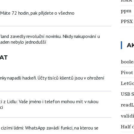
ppm
Máte 72 hodin, pak přijdete o všechno
PPSX
fland zavedly revoluční novinku. Nikdy nakupování u
aden nebylo jednodušší
A
AT
boole
Pivot
ky napadli hackeři. Účty tisíců klientů jsou v ohrožení
LetG
USB S
cí z Lidlu: Vaše jméno i telefon mohou mít v rukou
read
ci
valid
Half 
d cizími lidmi: WhatsApp zavádí funkci, na kterou se