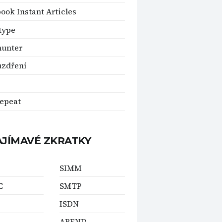
ook Instant Articles
type
hunter
uzdření
epeat
AJÍMAVÉ ZKRATKY
SIMM
C
SMTP
ISDN
ABEND