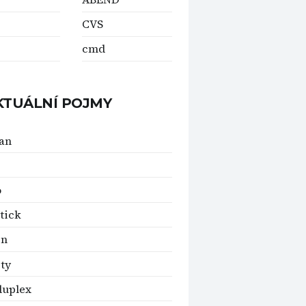
CVS
cmd
KTUÁLNÍ POJMY
an
o
tick
Ln
ity
duplex