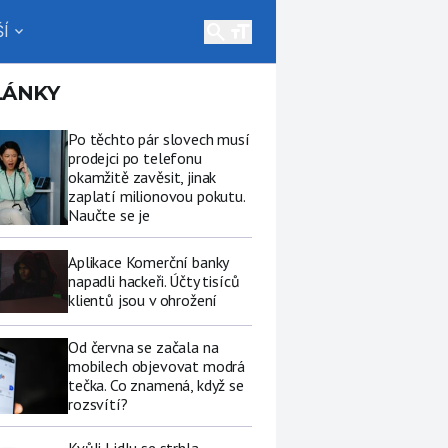
search
Í
expand_more
LÁNKY
Po těchto pár slovech musí
prodejci po telefonu
okamžitě zavěsit, jinak
zaplatí milionovou pokutu.
Naučte se je
Aplikace Komerční banky
napadli hackeři. Účty tisíců
klientů jsou v ohrožení
Od června se začala na
mobilech objevovat modrá
tečka. Co znamená, když se
rozsvítí?