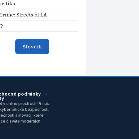
ostika
Crime: Streets of LA
Y?
Slovník
obecné podmínky
ty
 v online prostředí. Přináší
u, kybernetické bezpečnosti,
ečnosti a inovací, které
ace o světě moderních