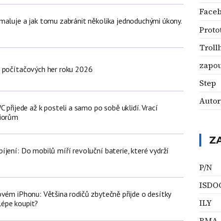
Faceb
maluje a jak tomu zabránit několika jednoduchými úkony.
Proto
Troll
zapo
 počítačových her roku 2026
Step
Autor
C přijede až k posteli a samo po sobě uklidí. Vrací
niorům
Z
jení: Do mobilů míří revoluční baterie, které vydrží
P/N
ISDO
vém iPhonu: Většina rodičů zbytečně přijde o desítky
ILY
jlépe koupit?
RMA