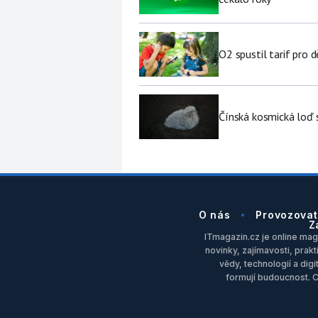
O2 spustil tarif pro 
Čínská kosmická loď 
O nás
Provozovat
Z
ITmagazin.cz je online maga
novinky, zajímavosti, prakt
vědy, technologií a dig
formují budoucnost. 