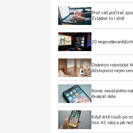
Proč váš počítač zpo
Zvládne to i dítě
20 nejprodávanějších
Diskrétní robotické W
důstojnost nejen se
Konec neustálého nabí
dvakrát déle
Když dítě touží po no
tisíc Kč. Jaký a jak ne