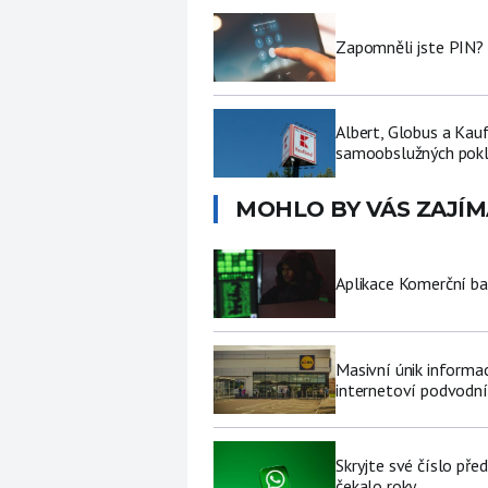
Zapomněli jste PIN? 
Albert, Globus a Kau
samoobslužných pokl
MOHLO BY VÁS ZAJÍM
Aplikace Komerční ban
Masivní únik informa
internetoví podvodní
Skryjte své číslo pře
čekalo roky