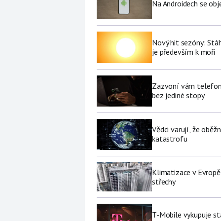
Na Androidech se obje
Nový hit sezóny: Stáh
je především k moři
Zazvoní vám telefon 
bez jediné stopy
Vědci varují, že obě
katastrofu
Klimatizace v Evropě
střechy
T-Mobile vykupuje st