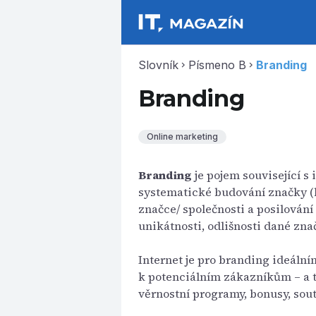
Slovník
Písmeno B
Branding
chevron_right
chevron_right
Branding
Online marketing
Branding
je pojem související 
systematické budování značky (b
značce/ společnosti a posilování 
unikátnosti, odlišnosti dané zna
Internet je pro branding ideální
k potenciálním zákazníkům – a t
věrnostní programy, bonusy, soutěž