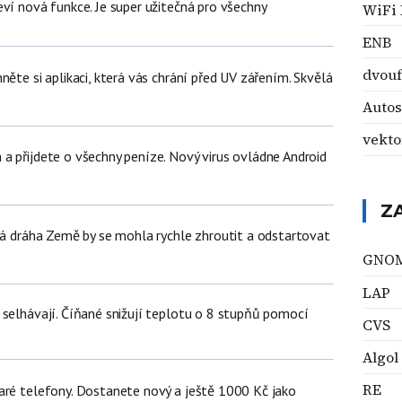
ví nová funkce. Je super užitečná pro všechny
WiFi 
ENB
dvouf
něte si aplikaci, která vás chrání před UV zářením. Skvělá
Auto
vekto
a přijdete o všechny peníze. Nový virus ovládne Android
Z
žná dráha Země by se mohla rychle zhroutit a odstartovat
GNO
LAP
 selhávají. Číňané snižují teplotu o 8 stupňů pomocí
CVS
Algol
RE
aré telefony. Dostanete nový a ještě 1000 Kč jako