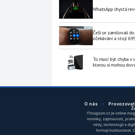
WhatsApp chystá revo
Češi se zamilovali do
očekávání a stojí 69
To musí být chyba v 
kterou si mohou dovol
O nás
Provozovat
Z
ITmagazin.cz je online maga
novinky, zajímavosti, prakt
vědy, technologií a dig
formují budoucnost. 