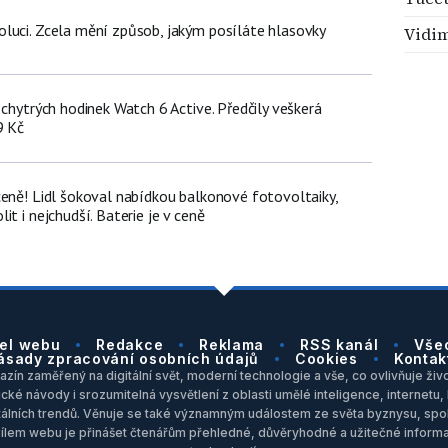
luci. Zcela mění způsob, jakým posíláte hlasovky
Vidi
 chytrých hodinek Watch 6 Active. Předčily veškerá
9 Kč
ceně! Lidl šokoval nabídkou balkonové fotovoltaiky,
it i nejchudší. Baterie je v ceně
el webu
Redakce
Reklama
RSS kanál
Vše
ásady zpracování osobních údajů
Cookies
Kontak
zín zaměřený na digitální svět, moderní technologie a vše, co ovlivňuje život
ické návody i srozumitelná vysvětlení z oblasti umělé inteligence, internet
itálních trendů. Věnuje se také významným událostem ze světa byznysu, spol
Cílem webu je přinášet čtenářům přehledné, důvěryhodné a užitečné inform