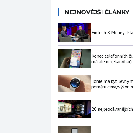
NEJNOVĚJŠÍ ČLÁNKY
Fintech X Money: Pl
Konec telefonních čí
má ale nečekaný háč
Tohle má být levný 
poměru cena/výkon m
20 nejprodávanějších