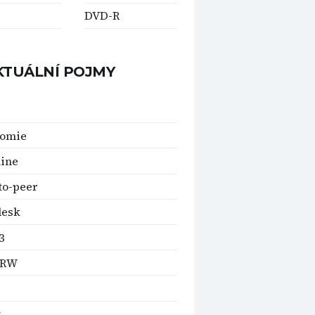
DVD-R
KTUÁLNÍ POJMY
nomie
ine
to-peer
desk
3
+RW
t