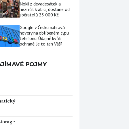
Nokii z devadesátek a
nezničil krabici, dostane od
sběratelů 25 000 Kč
Google v Česku nahrává
hovory na oblíbeném typu
telefonu. Údajně kvůli
ochraně. Je to ten Váš?
AJÍMAVÉ POJMY
matický
Storage