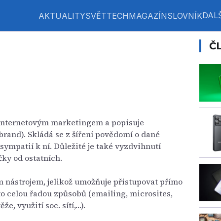
DALŠ
AKTUALITY
SVĚT
TECH
MAGAZÍN
SLOVNÍK
Č
s internetovým marketingem a popisuje
rand). Skládá se z šíření povědomí o dané
sympatií k ní. Důležité je také vyzdvihnutí
čky od ostatních.
m nástrojem, jelikož umožňuje přistupovat přímo
o celou řadou způsobů (emailing, microsites,
e, využití soc. sítí,…).