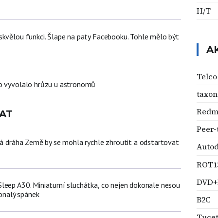
H/T
skvělou funkci. Šlape na paty Facebooku. Tohle mělo být
A
Telco
lo vyvolalo hrůzu u astronomů
taxo
Redm
AT
Peer-
žná dráha Země by se mohla rychle zhroutit a odstartovat
Auto
ROT1
DVD
leep A30. Miniaturní sluchátka, co nejen dokonale nesou
konalý spánek
B2C
Tuce