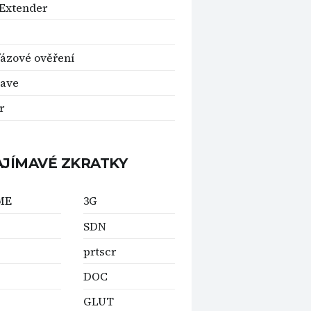
Extender
ázové ověření
save
r
AJÍMAVÉ ZKRATKY
ME
3G
SDN
prtscr
DOC
GLUT