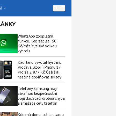
search
Í
expand_more
LÁNKY
WhatsApp zpoplatnil
funkce. Kdo zaplatí 60
Kč/měsíc, získá velkou
výhodu
Kaufland vyvolal hysterii.
Prodává „kopii“ iPhonu 17
Pro za 2 877 Kč. Češi šílí,
nestíhá doplňovat sklady
Telefony Samsung mají
zákeřnou bezpečnostní
pojistku. Stačí drobná chyba
a smažete celý telefon
Kdo má doma tuhle starou