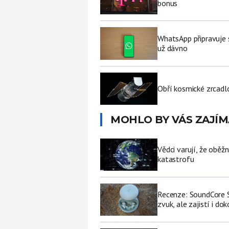
bonus
WhatsApp připravuje 
už dávno
Obří kosmické zrcad
MOHLO BY VÁS ZAJÍM
Vědci varují, že obě
katastrofu
Recenze: SoundCore S
zvuk, ale zajistí i do