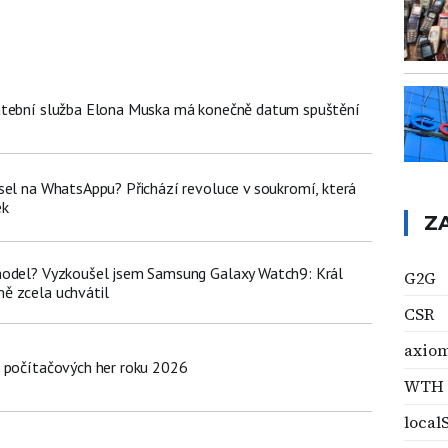
atební služba Elona Muska má konečně datum spuštění
sel na WhatsAppu? Přichází revoluce v soukromí, která
ek
Z
model? Vyzkoušel jsem Samsung Galaxy Watch9: Král
G2G
ě zcela uchvátil
CSR
axio
 počítačových her roku 2026
WTH
local