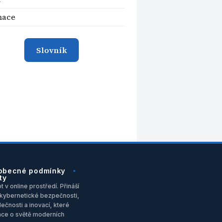
mace
Slovník
obecné podmínky
ty
 v online prostředí. Přináší
u, kybernetické bezpečnosti,
ečnosti a inovací, které
ace o světě moderních