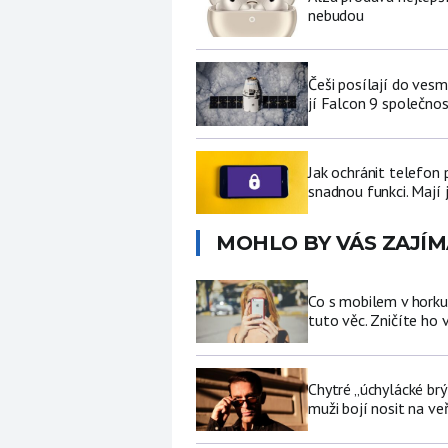
nebudou
Češi posílají do ves
jí Falcon 9 společno
Jak ochránit telefon
snadnou funkci. Mají 
MOHLO BY VÁS ZAJÍM
Co s mobilem v horku
tuto věc. Zničíte ho 
Chytré „úchylácké brý
muži bojí nosit na ve