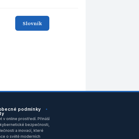
Slovník
obecné podmínky
ty
 v online prostředí. Přináší
u, kybernetické bezpečnosti,
ečnosti a inovací, které
ace o světě moderních