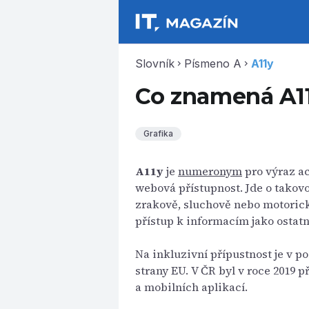
Slovník
Písmeno A
A11y
chevron_right
chevron_right
Co znamená A1
Grafika
A11y
je
numeronym
pro výraz ac
webová přístupnost. Jde o takov
zrakově, sluchově nebo motorick
přístup k informacím jako ostatn
Na inkluzivní přípustnost je v p
strany EU. V ČR byl v roce 2019 p
a mobilních aplikací.