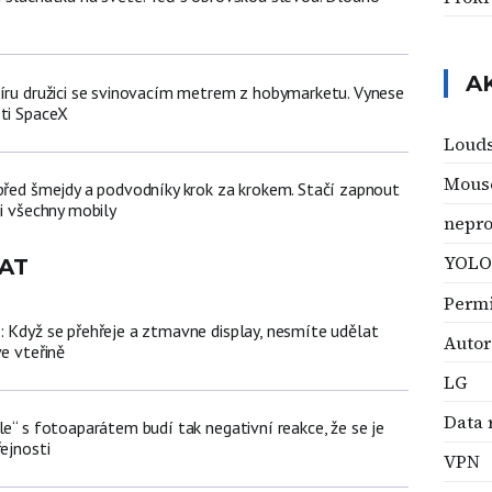
A
míru družici se svinovacím metrem z hobymarketu. Vynese
sti SpaceX
Loud
Mous
 před šmejdy a podvodníky krok za krokem. Stačí zapnout
ji všechny mobily
nepro
YOLO
AT
Permi
: Když se přehřeje a ztmavne display, nesmíte udělat
Autor
ve vteřině
LG
Data 
le“ s fotoaparátem budí tak negativní reakce, že se je
řejnosti
VPN