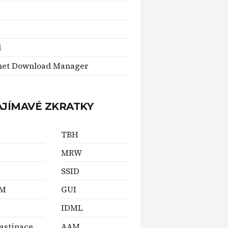
l
net Download Manager
AJÍMAVÉ ZKRATKY
TBH
MRW
SSID
AM
GUI
IDML
astinace
AAM