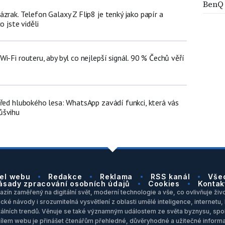
BenQ
zrak. Telefon Galaxy Z Flip8 je tenký jako papír a
o jste viděli
i-Fi routeru, aby byl co nejlepší signál. 90 % Čechů věří
třed hlubokého lesa: WhatsApp zavádí funkci, která vás
ůšvihu
el webu
Redakce
Reklama
RSS kanál
Vše
ásady zpracování osobních údajů
Cookies
Kontak
zín zaměřený na digitální svět, moderní technologie a vše, co ovlivňuje život
ické návody i srozumitelná vysvětlení z oblasti umělé inteligence, internet
itálních trendů. Věnuje se také významným událostem ze světa byznysu, spol
Cílem webu je přinášet čtenářům přehledné, důvěryhodné a užitečné inform