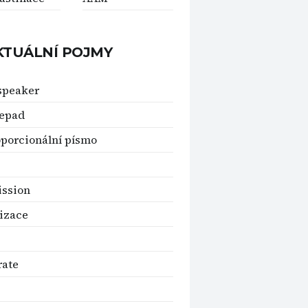
KTUÁLNÍ POJMY
speaker
epad
porcionální písmo
ssion
izace
rate