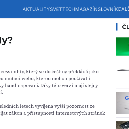
DALŠ
AKTUALITY
SVĚT
TECH
MAGAZÍN
SLOVNÍK
Č
1y?
cessibility, který se do češtiny překládá jako
ou mutaci webu, kterou mohou používat i
y handicapovaní. Díky této verzi mají stejný
í.
osledních letech vyvíjena vyšší pozornost ze
řijat zákon a přístupnosti internetových stránek