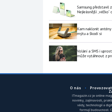
Samsung představil zá
Nejkrásnější „véčko“ c
Kam naklonit antény W
mýtu a škodí si
Volání a SMS i upros
může vytáhnout z pr
O nás
Provozovat
Z
ITmagazin.cz je online maga
novinky, zajímavosti, prakt
vědy, technologií a dig
formují budoucnost. 