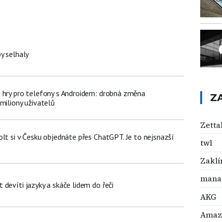
y selhaly
 hry pro telefony s Androidem: drobná změna
Z
miliony uživatelů
Zetta
lt si v Česku objednáte přes ChatGPT. Je to nejsnazší
twl
Zaklí
mana
devíti jazyky a skáče lidem do řeči
AKG
Amaz