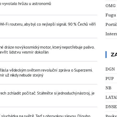
lo vyvolalo hrůzu u astronomů
OMG
Fugu
i-Fi routeru, aby byl co nejlepší signál. 90 % Čechů věří
Portá
Inter
né dráze nový kosmický motor, který nepotřebuje palivo.
vřít lidstvu vesmír dokořán
Z
DGN
řásla vědeckým světem revoluční zpráva o Superzemi.
ír už nikdy nebude stejný
PUP
NB
ech zchladit počítač: Stáhněte si jednoduchý nástroj, je
LAT
DNSE
Prokr
í sluchátka na světě. Teď s obrovskou slevou. Dlouho