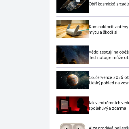
Obří kosmické zrcad
Kam naklonit antény W
mýtu a škodí si
Vědci testují na oběž
Technologie může ote
16. července 2026 ot
Lidský pohled na vesm
Jak v extrémních vedr
spolehlivý a zdarma
Alza prodává nejlepš