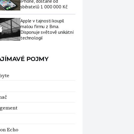
iPhone, dostane od
sběratelů 1 000 000 Kč
Apple v tajnosti koupil
malou firmu z Brna.
Disponuje světově unikátní
technologií
AJÍMAVÉ POJMY
byte
nač
gement
on Echo