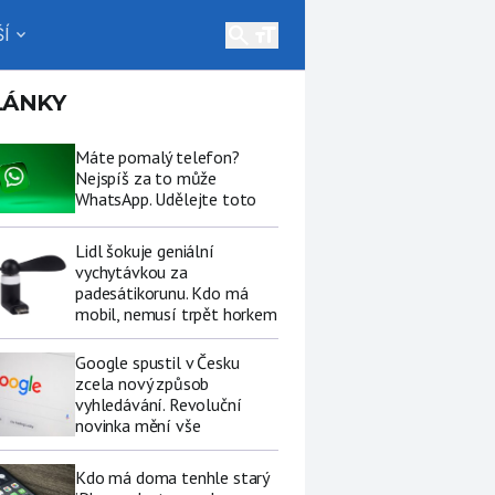
search
Í
expand_more
LÁNKY
Máte pomalý telefon?
Nejspíš za to může
WhatsApp. Udělejte toto
Lidl šokuje geniální
vychytávkou za
padesátikorunu. Kdo má
mobil, nemusí trpět horkem
Google spustil v Česku
zcela nový způsob
vyhledávání. Revoluční
novinka mění vše
Kdo má doma tenhle starý