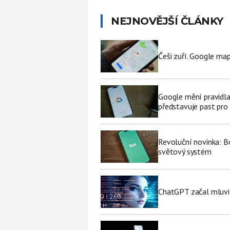
NEJNOVĚJŠÍ ČLÁNKY
Češi zuří. Google map
Google mění pravidla
představuje past pro 
Revoluční novinka: Bo
světový systém
ChatGPT začal mluvit 