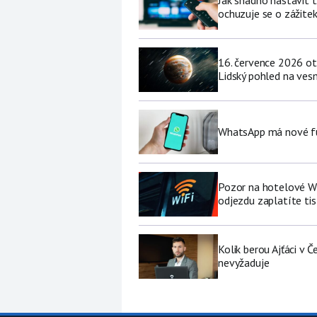
Jak snadno nastavit 
ochuzuje se o zážite
16. července 2026 ot
Lidský pohled na vesm
WhatsApp má nové fu
Pozor na hotelové Wi-F
odjezdu zaplatíte tis
Kolik berou Ajťáci v 
nevyžaduje