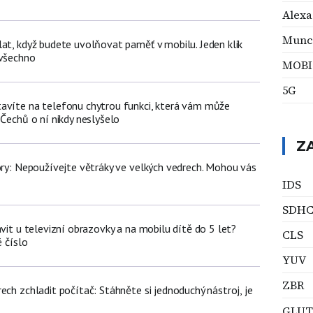
Alexa
Munc
lat, když budete uvolňovat paměť v mobilu. Jeden klik
 všechno
MOBI
5G
avíte na telefonu chytrou funkci, která vám může
 Čechů o ní nikdy neslyšelo
Z
iory: Nepoužívejte větráky ve velkých vedrech. Mohou vás
IDS
SDH
ávit u televizní obrazovky a na mobilu dítě do 5 let?
CLS
é číslo
YUV
ZBR
ech zchladit počítač: Stáhněte si jednoduchý nástroj, je
GLUT