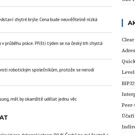
dstaví chytré brýle. Cena bude neuvěřitelně nízká
A
Clear
u v průběhu práce. Příští týden se na český trh chystá
Adres
Quic
proti robotickým společníkům, protože se nerodí
Level
BIP32
Inter
ung, měl by okamžitě udělat jednu věc
Peer-
Účaří
AT
Indir