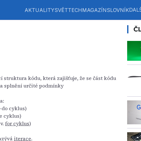
DALŠ
AKTUALITY
SVĚT
TECH
MAGAZÍN
SLOVNÍK
Č
í struktura kódu, která zajišťuje, že se část kódu
na splnění určité podmínky
a:
-do cyklus)
e cyklus)
v.
for cyklus
)
nazývá
iterace
.