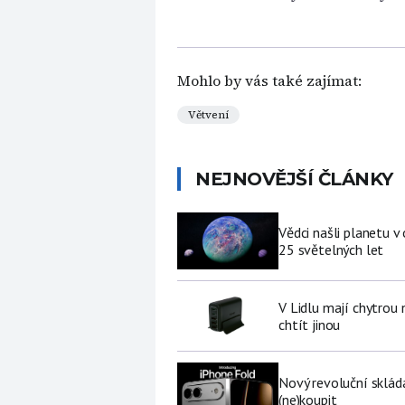
Mohlo by vás také zajímat:
Větvení
NEJNOVĚJŠÍ ČLÁNKY
Vědci našli planetu 
25 světelných let
V Lidlu mají chytrou n
chtít jinou
Nový revoluční sklád
(ne)koupit