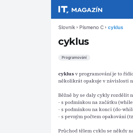
Slovník
Písmeno C
cyklus
chevron_right
chevron_right
cyklus
Programování
cyklus
v programování je to řídíc
několikrát opakuje v závislosti 
Běžně by se daly cykly rozdělit n
- s podmínkou na začátku (while
- s podmínkou na konci (do-whil
- s pevným počtem opakování (tz
Průchod tělem cyklu se někdy 