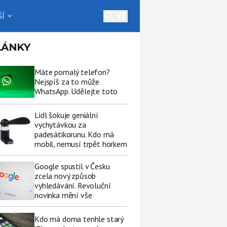
search
Í
expand_more
LÁNKY
Máte pomalý telefon?
Nejspíš za to může
WhatsApp. Udělejte toto
Lidl šokuje geniální
vychytávkou za
padesátikorunu. Kdo má
mobil, nemusí trpět horkem
Google spustil v Česku
zcela nový způsob
vyhledávání. Revoluční
novinka mění vše
Kdo má doma tenhle starý