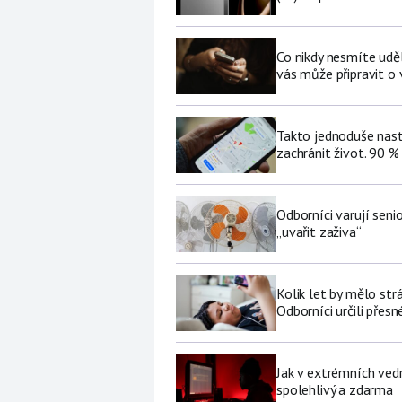
Co nikdy nesmíte udě
vás může připravit o
Takto jednoduše nast
zachránit život. 90 %
Odborníci varují sen
„uvařit zaživa“
Kolik let by mělo str
Odborníci určili přesn
Jak v extrémních vedr
spolehlivý a zdarma