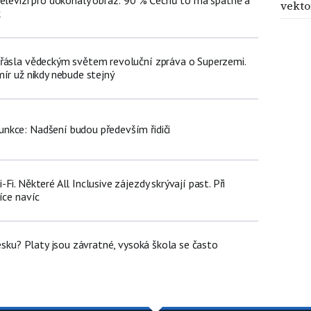
televizi pro dokonalý obraz: 90 % Čechů to má špatně a
vekto
k
řásla vědeckým světem revoluční zpráva o Superzemi.
ír už nikdy nebude stejný
nkce: Nadšení budou především řidiči
i. Některé All Inclusive zájezdy skrývají past. Při
íce navíc
Česku? Platy jsou závratné, vysoká škola se často