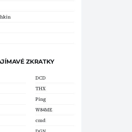
hkin
AJÍMAVÉ ZKRATKY
DCD
C
THX
Ping
W84ME
cmd
DGN