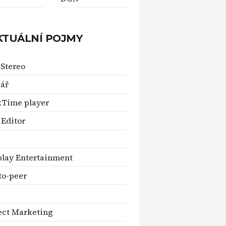
KTUÁLNÍ POJMY
 Stereo
ář
kTime player
 Editor
play Entertainment
to-peer
ect Marketing