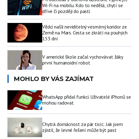
Wi-Fi na mobilu. Kdo to nedělá, chytí se
dříve či později do pasti
Vědci našli neviditelný vesmírný koridor ze
Země na Mars. Cesta se zkrátí na pouhých
153 dní
V americké škole začal vychovávat žáky
první humanoidní robot
MOHLO BY VÁS ZAJÍMAT
WhatsApp přidal funkci. Uživatelé iPhonů se
mohou radovat
Chytrá domácnost za pár tisíc: Jak jsem
zjistil, že levné řešení může být past