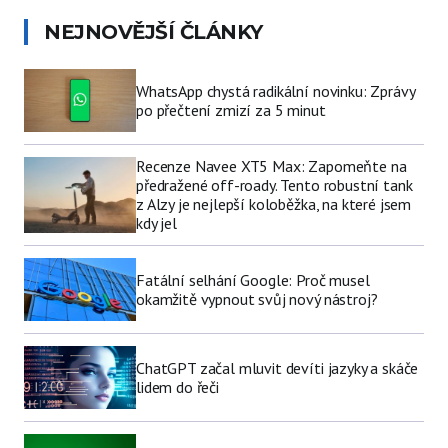
NEJNOVĚJŠÍ ČLÁNKY
WhatsApp chystá radikální novinku: Zprávy
po přečtení zmizí za 5 minut
Recenze Navee XT5 Max: Zapomeňte na
předražené off-roady. Tento robustní tank
z Alzy je nejlepší koloběžka, na které jsem
kdy jel
Fatální selhání Google: Proč musel
okamžitě vypnout svůj nový nástroj?
ChatGPT začal mluvit devíti jazyky a skáče
lidem do řeči