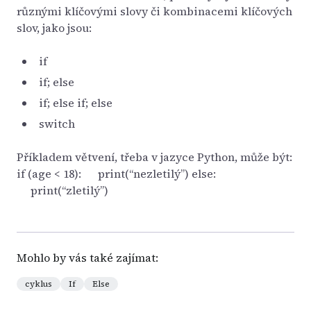
různými klíčovými slovy či kombinacemi klíčových
slov, jako jsou:
if
if; else
if; else if; else
switch
Příkladem větvení, třeba v jazyce Python, může být:
if (age < 18): print(“nezletilý”) else:
print(“zletilý”)
Mohlo by vás také zajímat:
cyklus
If
Else