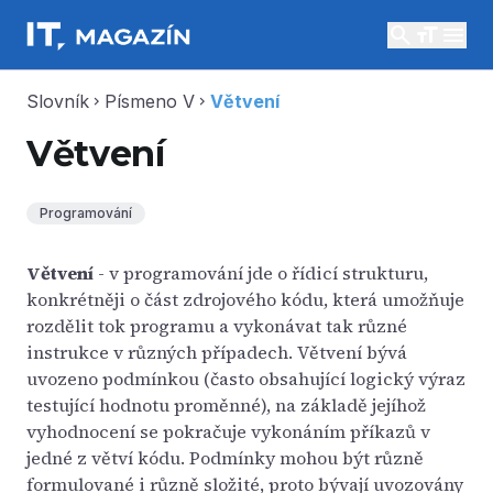
search
menu
Slovník
Písmeno V
Větvení
chevron_right
chevron_right
Větvení
Programování
Větvení
- v programování jde o řídicí strukturu,
konkrétněji o část zdrojového kódu, která umožňuje
rozdělit tok programu a vykonávat tak různé
instrukce v různých případech. Větvení bývá
uvozeno podmínkou (často obsahující logický výraz
testující hodnotu proměnné), na základě jejíhož
vyhodnocení se pokračuje vykonáním příkazů v
jedné z větví kódu. Podmínky mohou být různě
formulované i různě složité, proto bývají uvozovány