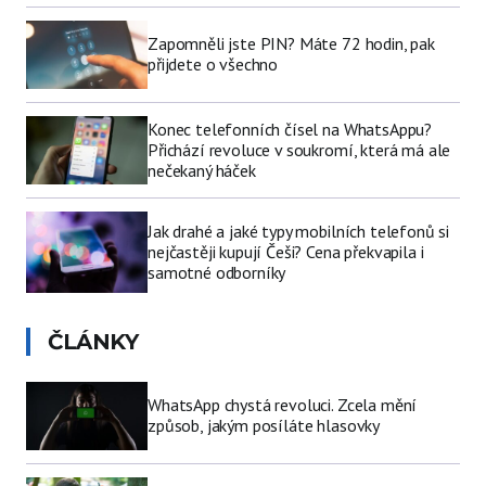
Zapomněli jste PIN? Máte 72 hodin, pak
přijdete o všechno
Konec telefonních čísel na WhatsAppu?
Přichází revoluce v soukromí, která má ale
nečekaný háček
Jak drahé a jaké typy mobilních telefonů si
nejčastěji kupují Češi? Cena překvapila i
samotné odborníky
ČLÁNKY
WhatsApp chystá revoluci. Zcela mění
způsob, jakým posíláte hlasovky