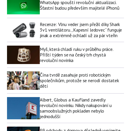
WhatsApp spouští revoluční aktualizaci.
Šťastní budou především majitelé iPhonů
Recenze: Vlnu veder jsem přežil díky Shark
3v1 ventilátoru. „Kapesní ledovec“ funguje
jinak a extrémně ochladí už za pár vteřin
Myš, která chladí ruku v průběhu práce.
Příští týden se na český trh chystá
revoluční novinka
Čína tvrdě zasahuje proti robotickým
společníkům, protože se nerodí dostatek
dětí
Albert, Globus a Kaufland zavedly
revoluční novinku. Nikdy nakupování u
samoobslužných pokladen nebylo
jednodušší
Při odchodu z domova důsledně vypínejte