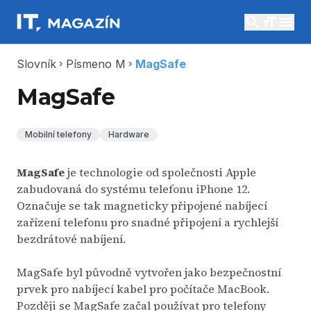
search
menu
Slovník
Písmeno M
MagSafe
chevron_right
chevron_right
MagSafe
Mobilní telefony
Hardware
MagSafe
je technologie od společnosti Apple
zabudovaná do systému telefonu iPhone 12.
Označuje se tak magneticky připojené nabíjecí
zařízení telefonu pro snadné připojení a rychlejší
bezdrátové nabíjení.
MagSafe byl původně vytvořen jako bezpečnostní
prvek pro nabíjecí kabel pro počítače MacBook.
Později se MagSafe začal používat pro telefony