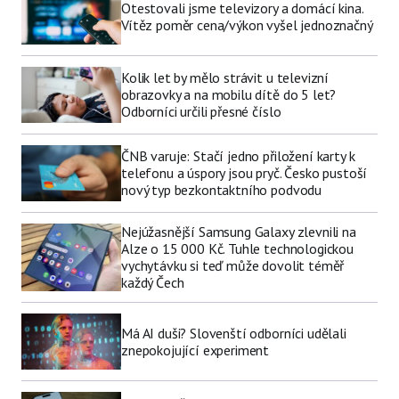
Otestovali jsme televizory a domácí kina.
Vítěz poměr cena/výkon vyšel jednoznačný
Kolik let by mělo strávit u televizní
obrazovky a na mobilu dítě do 5 let?
Odborníci určili přesné číslo
ČNB varuje: Stačí jedno přiložení karty k
telefonu a úspory jsou pryč. Česko pustoší
nový typ bezkontaktního podvodu
Nejúžasnější Samsung Galaxy zlevnili na
Alze o 15 000 Kč. Tuhle technologickou
vychytávku si teď může dovolit téměř
každý Čech
Má AI duši? Slovenští odborníci udělali
znepokojující experiment