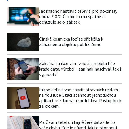
Jak snadno nastavit televizi pro dokonalý
obraz: 90 % Čechů to má špatně a
ochuzuje se o zážitek
Čínská kosmická loď se přiblížila k
záhadnému objektu poblíž Země
Zákeřná funkce vám v noci z mobilu tiše
krade data. Výrobci ji zapínají naschvál. Jak ji
vypnout?
Jak se definitivně zbavit otravných reklam
na YouTube. Stačí stáhnout jednoduchou
aplikaci. Je zdarma a spolehlivá. Postup krok
za krokem
Proč vám telefon tajně žere data? Je to
vaše chyba. Zde je návod, jak to stopnout