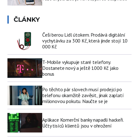
ČLÁNKY
Češi berou Lidl útokem. Prodává digitální
vychytávku za 300 Kč, která jinde stojí 10
000 Kč
T-Mobile vykupuje staré telefony.
Dostanete nový a ještě 1000 Kč jako
bonus
Po těchto pár slovech musí prodejci po
telefonu okamžitě zavěsit, jinak zaplatí
milionovou pokutu. Naučte se je
Aplikace Komerční banky napadli hackeři.
Účty tisíců klientů jsou v ohrožení