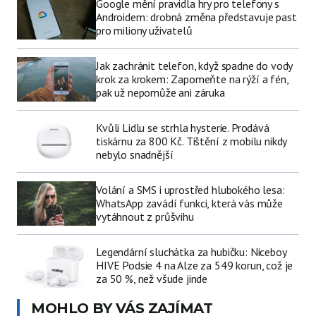
Google mění pravidla hry pro telefony s
Androidem: drobná změna představuje past
pro miliony uživatelů
Jak zachránit telefon, když spadne do vody
krok za krokem: Zapomeňte na rýží a fén,
pak už nepomůže ani záruka
Kvůli Lidlu se strhla hysterie. Prodává
tiskárnu za 800 Kč. Tištění z mobilu nikdy
nebylo snadnější
Volání a SMS i uprostřed hlubokého lesa:
WhatsApp zavádí funkci, která vás může
vytáhnout z průšvihu
Legendární sluchátka za hubičku: Niceboy
HIVE Podsie 4 na Alze za 549 korun, což je
za 50 %, než všude jinde
MOHLO BY VÁS ZAJÍMAT