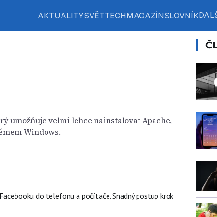
DALŠ
AKTUALITY
SVĚT
TECH
MAGAZÍN
SLOVNÍK
Č
terý umožňuje velmi lehce nainstalovat
Apache
,
témem Windows.
 Facebooku do telefonu a počítače. Snadný postup krok