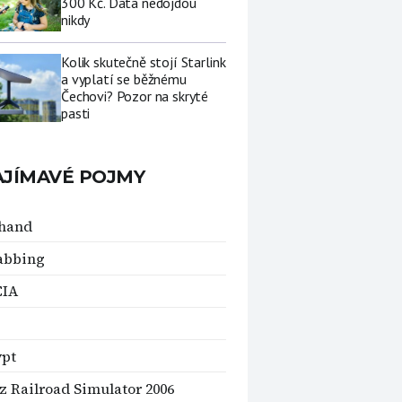
300 Kč. Data nedojdou
nikdy
Kolik skutečně stojí Starlink
a vyplatí se běžnému
Čechovi? Pozor na skryté
pasti
AJÍMAVÉ POJMY
thand
abbing
IA
ypt
z Railroad Simulator 2006