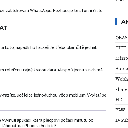
ozí zablokování WhatsAppu. Rozhoduje telefonní číslo
A
AT
QBAS
á toto, napadli ho hackeři. Je třeba okamžitě jednat
TIFF
Mirro
Appl
em telefonu tajně kradou data. Alespoň jednu z nich má
Webh
share
vyrazíte, udělejte jednoduchou věc s mobilem. Vyplatí se
HD
YAW
D-Su
vyvinuli aplikaci, která předpoví počasí minutu po
 stáhnout na iPhone a Android?