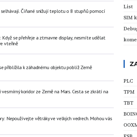
List
 selhávají. Číňané snižují teplotu o 8 stupňů pomocí
SIM k
Debu
: Když se přehřeje a ztmavne display, nesmíte udělat
kome
ve vteřině
Z
se přiblížila k záhadnému objektu poblíž Země
PLC
ný vesmírný koridor ze Země na Mars. Cesta se zkrátí na
TPM
TBT
BOIN
iory: Nepoužívejte větráky ve velkých vedrech. Mohou vás
OOX
FSB