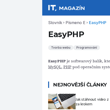
Slovník
Písmeno E
EasyPHP
chevron_right
chevron_right
EasyPHP
Tvorba webu
Programování
EasyPHP
je softwarový balík, k
MySQL
,
PHP
pod operačním sys
NEJNOVĚJŠÍ ČLÁNKY
Jak stáhnout video z
za krokem