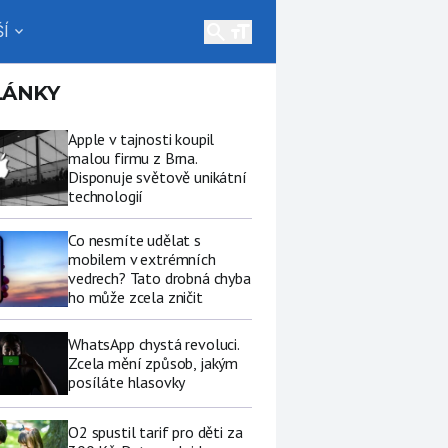
search
Í
expand_more
LÁNKY
Apple v tajnosti koupil
malou firmu z Brna.
Disponuje světově unikátní
technologií
Co nesmíte udělat s
mobilem v extrémních
vedrech? Tato drobná chyba
ho může zcela zničit
WhatsApp chystá revoluci.
Zcela mění způsob, jakým
posíláte hlasovky
O2 spustil tarif pro děti za