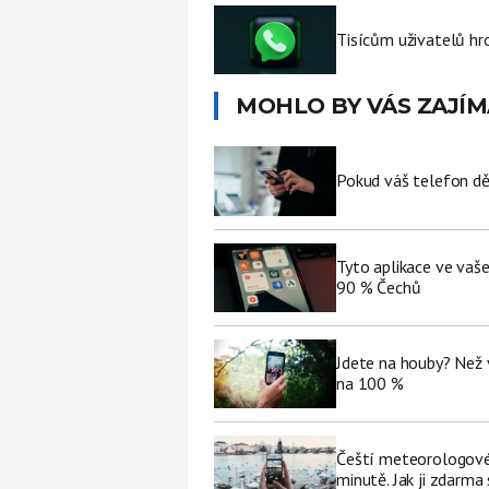
Tisícům uživatelů hr
MOHLO BY VÁS ZAJÍM
Pokud váš telefon děl
Tyto aplikace ve vaš
90 % Čechů
Jdete na houby? Než 
na 100 %
Čeští meteorologové 
minutě. Jak ji zdarma