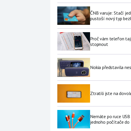
ČNB varuje: Stačí jed
pustoší nový typ be
Proč vám telefon tajn
stopnout
Nokia představila nes
Ztratili jste na dov
Nemáte po ruce USB f
jednoho počítače do