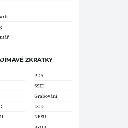
arta
g
ntář
AJÍMAVÉ ZKRATKY
PDA
SSID
Grabování
C
LCD
ML
NFSU
BYOB