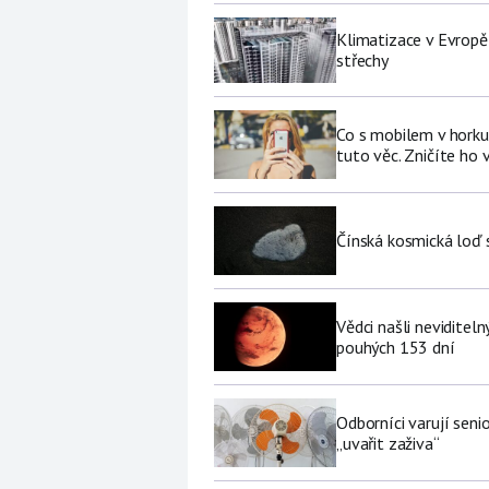
Klimatizace v Evropě
střechy
Co s mobilem v horku
tuto věc. Zničíte ho 
Čínská kosmická loď 
Vědci našli neviditel
pouhých 153 dní
Odborníci varují sen
„uvařit zaživa“