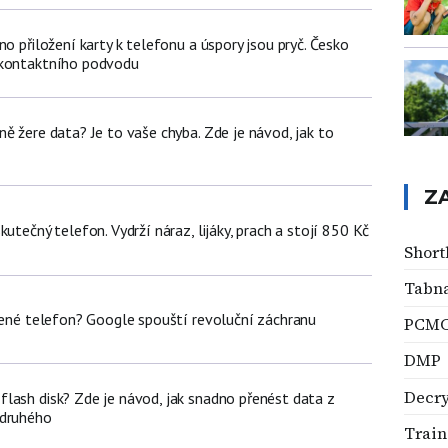
no přiložení karty k telefonu a úspory jsou pryč. Česko
zkontaktního podvodu
ě žere data? Je to vaše chyba. Zde je návod, jak to
Z
kutečný telefon. Vydrží náraz, lijáky, prach a stojí 850 Kč
Shor
Tabn
olené telefon? Google spouští revoluční záchranu
PCMC
DMP
Decr
lash disk? Zde je návod, jak snadno přenést data z
 druhého
Train