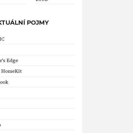
KTUÁLNÍ POJMY
IC
r's Edge
e HomeKit
ook
b