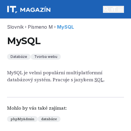
search
menu
Slovník
Písmeno M
MySQL
chevron_right
chevron_right
MySQL
Databáze
Tvorba webu
MySQL je velmi populární multiplatformní
databázový systém. Pracuje s jazykem
SQL
.
Mohlo by vás také zajímat:
phpMyAdmin
databáze