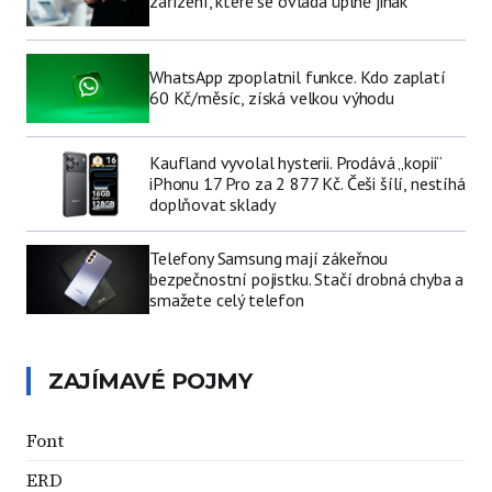
zařízení, které se ovládá úplně jinak
WhatsApp zpoplatnil funkce. Kdo zaplatí
60 Kč/měsíc, získá velkou výhodu
Kaufland vyvolal hysterii. Prodává „kopii“
iPhonu 17 Pro za 2 877 Kč. Češi šílí, nestíhá
doplňovat sklady
Telefony Samsung mají zákeřnou
bezpečnostní pojistku. Stačí drobná chyba a
smažete celý telefon
ZAJÍMAVÉ POJMY
Font
ERD