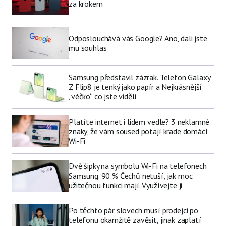
za krokem
Odposlouchává vás Google? Ano, dali jste
mu souhlas
Samsung představil zázrak. Telefon Galaxy
Z Flip8 je tenký jako papír a Nejkrásnější
„véčko“ co jste viděli
Platíte internet i lidem vedle? 3 neklamné
znaky, že vám soused potají krade domácí
Wi-Fi
Dvě šipky na symbolu Wi-Fi na telefonech
Samsung. 90 % Čechů netuší, jak moc
užitečnou funkci mají. Využívejte ji
Po těchto pár slovech musí prodejci po
telefonu okamžitě zavěsit, jinak zaplatí