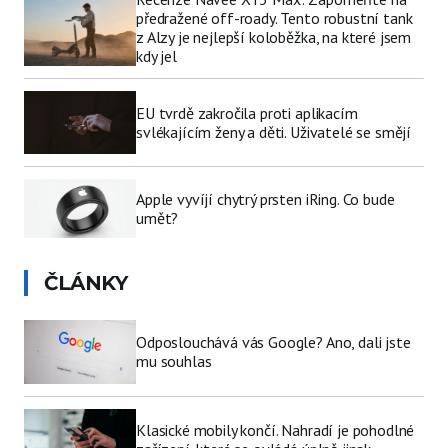
předražené off-roady. Tento robustní tank
z Alzy je nejlepší koloběžka, na které jsem
kdy jel
EU tvrdě zakročila proti aplikacím
svlékajícím ženy a děti. Uživatelé se smějí
Apple vyvíjí chytrý prsten iRing. Co bude
umět?
ČLÁNKY
Odposlouchává vás Google? Ano, dali jste
mu souhlas
Klasické mobily končí. Nahradí je pohodlné