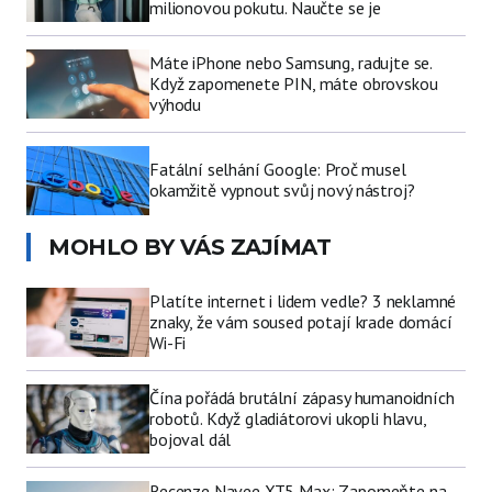
milionovou pokutu. Naučte se je
Máte iPhone nebo Samsung, radujte se.
Když zapomenete PIN, máte obrovskou
výhodu
Fatální selhání Google: Proč musel
okamžitě vypnout svůj nový nástroj?
MOHLO BY VÁS ZAJÍMAT
Platíte internet i lidem vedle? 3 neklamné
znaky, že vám soused potají krade domácí
Wi-Fi
Čína pořádá brutální zápasy humanoidních
robotů. Když gladiátorovi ukopli hlavu,
bojoval dál
Recenze Navee XT5 Max: Zapomeňte na