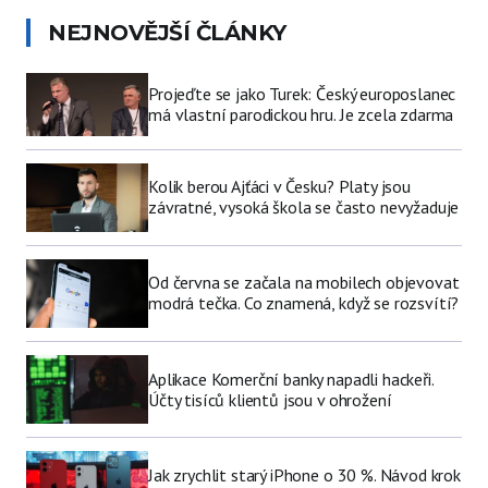
NEJNOVĚJŠÍ ČLÁNKY
Projeďte se jako Turek: Český europoslanec
má vlastní parodickou hru. Je zcela zdarma
Kolik berou Ajťáci v Česku? Platy jsou
závratné, vysoká škola se často nevyžaduje
Od června se začala na mobilech objevovat
modrá tečka. Co znamená, když se rozsvítí?
Aplikace Komerční banky napadli hackeři.
Účty tisíců klientů jsou v ohrožení
Jak zrychlit starý iPhone o 30 %. Návod krok