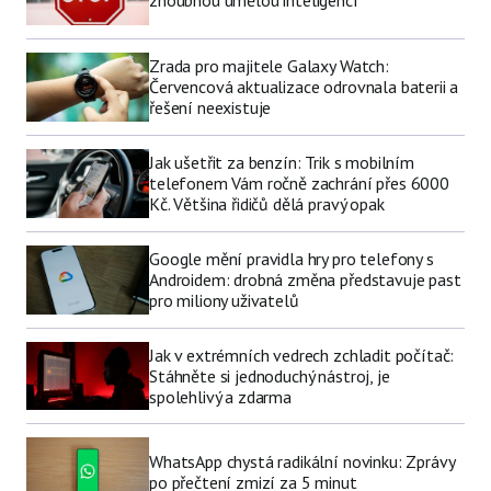
Zrada pro majitele Galaxy Watch:
Červencová aktualizace odrovnala baterii a
řešení neexistuje
Jak ušetřit za benzín: Trik s mobilním
telefonem Vám ročně zachrání přes 6000
Kč. Většina řidičů dělá pravý opak
Google mění pravidla hry pro telefony s
Androidem: drobná změna představuje past
pro miliony uživatelů
Jak v extrémních vedrech zchladit počítač:
Stáhněte si jednoduchý nástroj, je
spolehlivý a zdarma
WhatsApp chystá radikální novinku: Zprávy
po přečtení zmizí za 5 minut