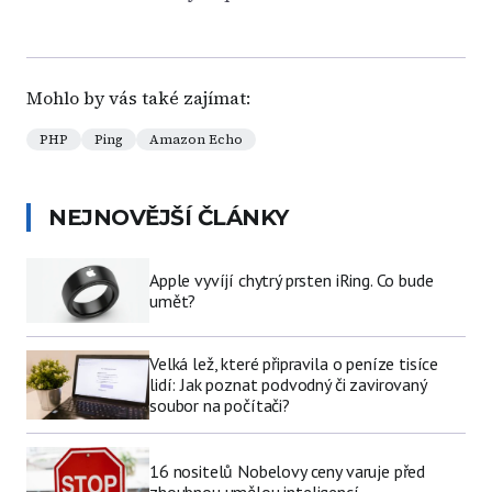
Mohlo by vás také zajímat:
PHP
Ping
Amazon Echo
NEJNOVĚJŠÍ ČLÁNKY
Apple vyvíjí chytrý prsten iRing. Co bude
umět?
Velká lež, které připravila o peníze tisíce
lidí: Jak poznat podvodný či zavirovaný
soubor na počítači?
16 nositelů Nobelovy ceny varuje před
zhoubnou umělou inteligencí