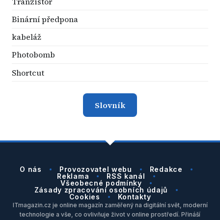
Tranzistor
Binární předpona
kabeláž
Photobomb
Shortcut
Slovník
O nás
Provozovatel webu
Redakce
Reklama
RSS kanál
Všeobecné podmínky
Zásady zpracování osobních údajů
Cookies
Kontakty
ITmagazin.cz je online magazín zaměřený na digitální svět, moderní
technologie a vše, co ovlivňuje život v online prostředí. Přináší