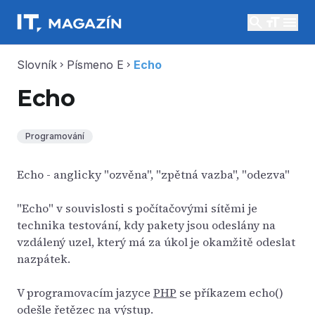
search
menu
Slovník
Písmeno E
Echo
chevron_right
chevron_right
Echo
Programování
Echo - anglicky "ozvěna", "zpětná vazba", "odezva"
"Echo" v souvislosti s počítačovými sítěmi je
technika testování, kdy pakety jsou odeslány na
vzdálený uzel, který má za úkol je okamžitě odeslat
nazpátek.
V programovacím jazyce
PHP
se příkazem echo()
odešle řetězec na výstup.