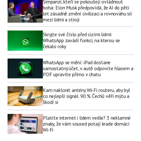
Šimpanzi, kteří se pokoušejí ovládnout
boha: Elon Musk předpovídá, že AI do pěti
let zásadně změní civilizaci a rovnováhu sil
mezi lidmi a stroji
Skryjte své číslo před cizími lidmi:
WhatsApp zavádí funkci, na kterou se
čekalo roky
WhatsApp se mění: iPad dostane
samostatný účet, v autě odpovíte hlasem a
PDF upravíte přímo v chatu
Kam naklonit antény Wi-Fi routeru, aby byl
co nejlepší signál. 90 % Čechů věří mýtu a
škodí si
Platíte internet i lidem vedle? 3 neklamné
znaky, že vám soused potají krade domácí
Wi-Fi