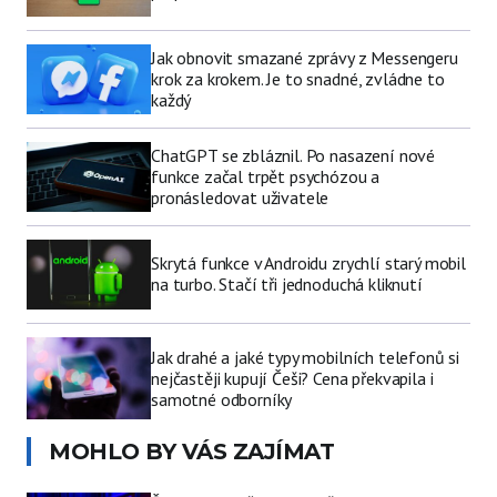
Jak obnovit smazané zprávy z Messengeru
krok za krokem. Je to snadné, zvládne to
každý
ChatGPT se zbláznil. Po nasazení nové
funkce začal trpět psychózou a
pronásledovat uživatele
Skrytá funkce v Androidu zrychlí starý mobil
na turbo. Stačí tři jednoduchá kliknutí
Jak drahé a jaké typy mobilních telefonů si
nejčastěji kupují Češi? Cena překvapila i
samotné odborníky
MOHLO BY VÁS ZAJÍMAT